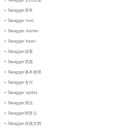
Swagger异常
Swagger mvc
Swagger starter
Swagger bean
Swagger设置
Swagger页面
Swagger基本使用
Swagger支付
Swagger apifox
Swagger用法
Swagger阿里云
Swagger在线文档