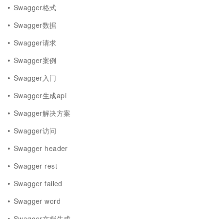
Swagger格式
Swagger数据
Swagger请求
Swagger案例
Swagger入门
Swagger生成api
Swagger解决方案
Swagger访问
Swagger header
Swagger rest
Swagger failed
Swagger word
Swagger文档生成