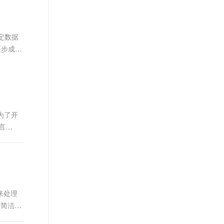
文戏情感细腻自然，动作戏激烈拳拳到肉，实现更强表演能力
支持中英文自由切换，具备更强的噪声鲁棒性
ernetes 版 ACK
云聚AI 严选权益
AI 原生数据库服务发布
SSL 证书
，一键激活高效办公新体验
理容器应用的 K8s 服务
精选AI产品，从模型到应用全链提效
Agent 数据网关
堡垒机
定数据
AI 用量加速计划
云原生数据库 PolarDB
应用
防火墙
正逐步成为
、识别商机，让客服更高效、服务更出色。
新老同享，达量后返
Agentic Database 发布
千问办公
主机安全
NEW
的智能体编程平台
一站式AI生产力平台
AI 应用及服务市场
伶鹊
企业级人与Agent协作平台，接入和调度多个数字员工
智能客服平台，对话机器人、对话分析、智能外呼
为了开
AI 应用
言
大模型服务平台百炼 - 全妙
大模型
应用创作平台
多模态内容创作工具，已接入 DeepSeek
自然语言处理
数据标注
机器学习
来处理
息提取
与 AI 智能体进行实时音视频通话
、简洁
从文本、图片、视频中提取结构化的属性信息
构建支持视频理解的 AI 音视频实时通话应用