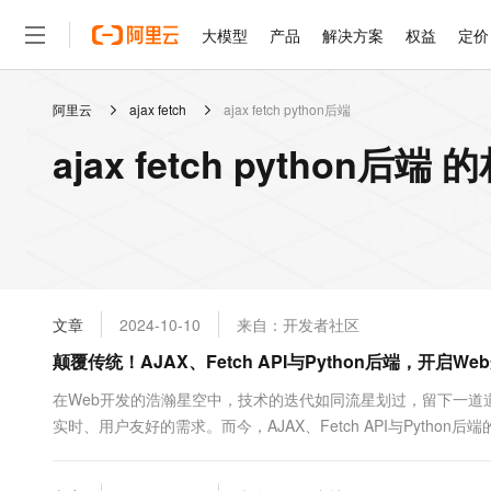
大模型
产品
解决方案
权益
定价
阿里云
ajax fetch
ajax fetch python后端
大模型
产品
解决方案
权益
定价
云市场
伙伴
服务
了解阿里云
精选产品
精选解决方案
普惠上云
产品定价
精选商城
成为销售伙伴
售前咨询
为什么选择阿里云
千问AI平台
ajax fetch python后端
了解云产品的定价详情
大模型服务平台百炼
千问办公，解锁你的工作
普惠上云 官方力荐
分销伙伴
在线服务
网站建设
什么是云计算
大
大模型服务与应用平台
企业级Agent产品，直接
云服务器38元/年起，超
咨询伙伴
多端小程序
技术领先
云上成本管理
售后服务
轻量应用服务器
Agency Agents：拥
官方推荐返现计划
大模型
精选产品
精选解决方案
Salesforce 国际版订阅
稳定可靠
管理和优化成本
推荐新用户得奖励，单订单
销售伙伴合作计划
自助服务
友盟天域
安全合规
人工智能与机器学习
AI
文本生成
云数据库 RDS
HappyHorse 打造一
云工开物
无影生态合作计划
在线服务
文章
2024-10-10
来自：开发者社区
观测云
分析师报告
高校专属算力普惠，学生认
计算
互联网应用开发
Qwen3.8-Max
HOT
Salesforce On Alibaba C
工单服务
颠覆传统！AJAX、Fetch API与Python后端，开启W
智能体时代全能旗舰模型
Tuya 物联网平台阿里云
研究报告与白皮书
人工智能平台 PAI
快速拥有专属 OpenClaw
大模
Consulting Partner 合
大数据
容器
免费试用
短信专区
一站式AI开发、训练和推
在Web开发的浩瀚星空中，技术的迭代如同流星划过，留下一道
蓝凌 OA
Qwen3.7-Plus
AI 大模型销售与服务生
现代化应用
实时、用户友好的需求。而今，AJAX、Fetch API与Pytho
存储
天池大赛
能看、能想、能动手的多模
云解析DNS
解决方案免费试用 新老
电子合同
步通信的先驱AJAX࿰...
最高领取价值200元试用
安全
网络与CDN
AI 算法大赛
Qwen3-VL-Plus
畅捷通