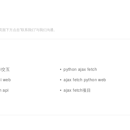
一个 AI 助手
超强辅助，Bol
即刻拥有 DeepSeek-R1 满血版
在企业官网、通讯软件中为客户提供 AI 客服
多种方案随心选，轻松解锁专属 DeepSeek
面下方点击"联系我们"与我们沟通。
api交互
python ajax fetch
pi web
ajax fetch python web
 api
ajax fetch项目