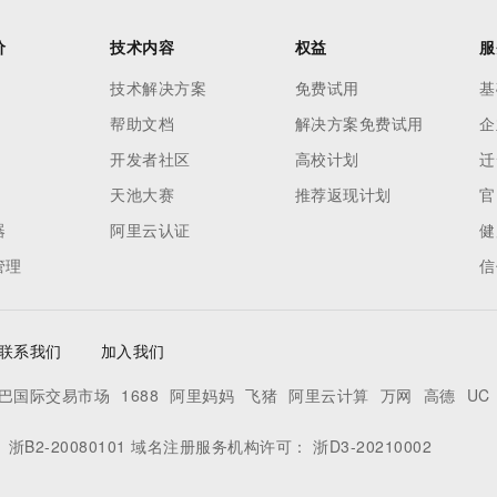
价
技术内容
权益
服
技术解决方案
免费试用
基
帮助文档
解决方案免费试用
企
开发者社区
高校计划
迁
天池大赛
推荐返现计划
官
器
阿里云认证
健
管理
信
联系我们
加入我们
巴国际交易市场
1688
阿里妈妈
飞猪
阿里云计算
万网
高德
UC
：
浙B2-20080101
域名注册服务机构许可：
浙D3-20210002