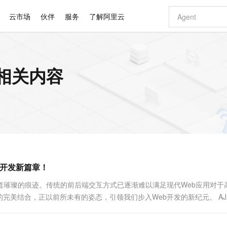
云市场
伙伴
服务
了解阿里云
AI 特惠
数据与 API
成为产品伙伴
企业增值服务
最佳实践
价格计算器
AI 场景体
基础软件
产品伙伴合
阿里云认证
市场活动
配置报价
大模型
 的相关内容
自助选配和估算价格
新方式
睿译宝，AI翻译排版一步到位
智启 AI 普惠权益
产品生态集成认证中心
企业支持计划
云上春晚
域名与网站
千问官方 MaaS 平台，为开发者和 Agent 而生，新用户赠送 1 亿 + tokens 额度
AI Coding
阿里云Maa
2026 阿里云
云服务器 E
为企业打
数据集
Windows
大模型认证
模型
NEW
交付可用成果
值低价云产品抢先购
上传文档即自动完成翻译和格式还原
至高享 1亿+免费 tokens，加速 Al 应用落地
提供智能易用的域名与建站服务
智能编程，一键
安全可靠、
产品生态伙伴
专家技术服务
云上奥运之旅
弹性计算合作
阿里云中企出
手机三要素
宝塔 Linux
全部认证
价格优势
有专属领域专家
GLM-5.2：长任务时代开源旗舰模型
阿里云 OPC 创新助力计划
千问大模型
即刻拥有 DeepS
AI 电商营销
对象存储 O
大模型
产品生态伙伴工作台
企业增值服务台
云栖战略参考
云存储合作计
云栖大会
身份实名认证
CentOS
训练营
推动算力普惠，释放技术红利
最高返9万
多领域专家智能体,一键组建 AI 虚拟交付团队
快速构建应用程序和网站，即刻迈出上云第一步
至高百万元 Token 补贴，加速一人公司成长
多元化、高性能、安全可靠的大模型服务
真正可用的 1M 上下文,一次完成代码全链路开发
轻松解锁专属 Dee
从图文生成到
云上的中国
数据库合作计
活动全景
短信
Docker
图片和
站式影视创作平台
Hermes Agent，打造自进化智能体
Token Plan 模型订阅计划
数字证书管理服务（原SSL证书）
5 分钟轻松部署
AI 广告创作
无影云电脑
企业成长
NEW
信息公告
看见新力量
云网络合作计
OCR 文字识别
JAVA
证享300元代金券
可视化编排打通从文字构思到成片全链路闭环
全托管，含MySQL、PostgreSQL、SQL Server、MariaDB多引擎
自主进化，持久记忆，越用越聪明
Qwen3.8-Max 首发尝鲜，限时加量 10 倍，夜间低至2折
实现全站HTTPS，呈现可信的WEB访问
图文、视频一
随时随地安
Kimi-K3
HappyHors
NEW
魔搭 Mode
loud
服务实践
官网公告
eb开发新篇章！
Kimi 最新旗舰模型，长程编程与推理利器
让文字生成流
金融模力时刻
Salesforce O
版
发票查验
全能环境
Claude Code + GStack 打造工程团队
千问办公，限时限量积分加倍
Qoder
低代码高效构
AI 建站
短信服务
型
NEW
作计划
计划
创新中心
魔搭 ModelSc
健康状态
理服务
让AI从“聊天伙伴”进化为能干活的“数字员工”
安装技能 GStack，拥有专属 AI 工程团队
你的AI工作搭子，覆盖日常办公高频场景
面向真实软件的智能体编程平台
0 代码专业建
道璀璨的痕迹。传统的前后端交互方式已逐渐难以满足现代Web应用对于
客户案例
天气预报查询
操作系统
Deepseek-v4-pro
HappyHors
态合作计划
n后端的完美结合，正以前所未有的姿态，引领我们步入Web开发的新纪元。 AJ
态智能体模型
旗舰 MoE 大模型，百万上下文与顶尖推理能力
图生视频，流
同享
万小智 AI 建站低至 15元/月
Qoder CN
AI 短剧/漫剧
云原生数据库 
快递物流查询
WordPress
成为服务伙
高校合作
点，立即开启云上创新
覆盖公网/内网、递归/权威、移动APP等全场景解析服务
送.CN域名，送备案服务码
基于千问大模型等，支持代码智能生成、研发智能问答
AI助力短剧
GLM-5.2
Wan2.7-T
Ubuntu