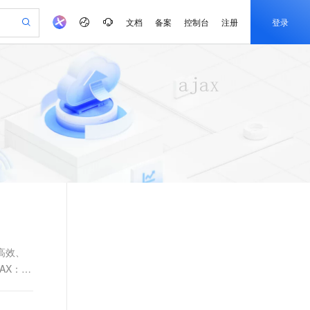
文档
备案
控制台
注册
登录
验
作计划
器
AI 活动
专业服务
服务伙伴合作计划
开发者社区
加入我们
产品动态
服务平台百炼
阿里云 OPC 创新助力计划
一站式生成采购清单，支持单品或批量购买
S产品伙伴计划（繁花）
峰会
CS
造的大模型服务与应用开发平台
Qwen Audio：打造专属 AI 语音助手
一句话生成原生可编辑精美 PPT 文稿
AI 生产力先锋
Al MaaS 服务伙伴赋能合作
域名
博文
Careers
NEW
至高可申请百万元
Qwen3.8-Max 模型上线
开启高性价比 AI 编程新体验
弹性可伸缩的云计算服务
Qwen-Audio-3.0-Realtime 端到端实时语音角色扮演
输入一句话想法, 轻松生成专业的 PPT
先锋实践拓展 AI 生产力的边界
Token 补贴，五大权
计划
海大会
伙伴信用分合作计划
商标
问答
社会招聘
益加速 OPC 成功
eek-V4-Pro
SS
一键部署幻兽帕鲁游戏服务器
飞天发布时刻
HOT
Open Search 向量检索版支
划
备案
电子书
校园招聘
pSeek-V4-Pro
视频创作，一键激活电商全链路生产力
稳定、安全、高性价比、高性能的云存储服务
一键购买专属联机服务器，轻松开启游戏
所见，即是所愿
持视频检索 Pipeline 功能
更多支持
划
公司注册
镜像站
视频生成
语音识别与合成
专属 QwenPaw
漫剧工坊：一站式动画创作平台
AI 实训营
HOT
应用身份服务 (IDaaS)
合作伙伴培训与认证
划
上云迁移
站生成，高效打造优质广告素材
全接入的云上超级电脑
从聊天伙伴进化为能主动干活的本地数字员工
快速生产连贯的高质量长漫剧
从基础到进阶，Agent 创客手把手教你
OpenClaw 管理能力上线
e-1.1-T2V
Qwen3-TTS-Flash
lScope
我要反馈
查询合作伙伴
畅细腻的高质量视频
离线语音合成大模型，多语言方言自适应，低延迟高稳定
n Alibaba Cloud ISV 合作
代维服务
建企业门户网站
10 分钟搭建微信、支付宝小程序
MaxCompute MaxFrame 提
创新加速
ope
登录合作伙伴管理后台
我要建议
站，无忧落地极速上线
以可视化方式快速构建移动和 PC 门户网站
国内短信简单易用，安全可靠，秒级触达，全球覆盖200+国家和地区。
高效部署网站，快速应用到小程序
供自动弹性内存功能
高效、
e-1.1-I2V
Cosyvoice-V3-Flash
AX：异
安全
畅自然，细节丰富
高表现力语音合成大模型，语音克隆听感自然
我要投诉
PolarDB
上云场景组合购
Milvus 弹性伸缩功能新增节
伴
漫剧创作，剧本、分镜、视频高效生成
100%兼容MySQL、PostgreSQL，兼容Oracle，支持集中和分布式
覆盖90%+业务场景，专享组合折扣价
点支持范围
2V
VPN
Fun-ASR