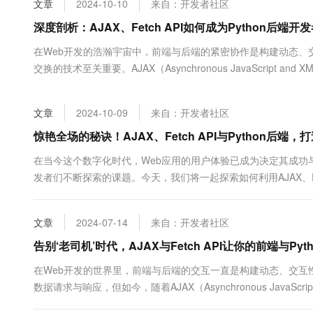
文章
2024-10-10
来自：开发者社区
大数据开发治理平台 Data
AI 产品 免费试用
网络
安全
云开发大赛
Tableau 订阅
深度剖析：AJAX、Fetch API如何成为Python后端
1亿+ 大模型 tokens 和 
可观测
入门学习赛
中间件
AI空中课堂在线直播课
在Web开发的浩瀚宇宙中，前端与后端的紧密协作是构建动态、交
云防火墙
140+云产品 免费试用
大模型服务
交换的技术至关重要。AJAX（Asynchronous JavaScript
上云与迁云
云原生的云上边界网络安全
产品新客免费试用，最长1
数据库
Python后端开发者...
生态解决方案
千问AI平台-Token Plan
企业出海
大模型ACA认证体验
大数据计算
文章
2024-10-09
来自：开发者社区
助力企业全员 AI 认知与能
行业生态解决方案
政企业务
媒体服务
千问AI平台-模型体验
惊艳全场的秘诀！AJAX、Fetch API与Python后端
开发者生态解决方案
在线体验全尺寸、多种模态
企业服务与云通信
在当今这个数字化时代，Web应用的用户体验已成为决定其成功
AI 开发和 AI 应用解决
发者们不断探索的课题。今天，我们将一起探索如何利用AJAX、Fet
Happy 系列大模型
域名与网站
AJAX（Asynchronous JavaScrip...
终端用户计算
文章
2024-07-14
来自：开发者社区
Serverless
告别‘老司机’时代，AJAX与Fetch API让你的前端与Py
大模型解决方案
在Web开发的世界里，前端与后端的交互一直是构建动态、交
开发工具
快速部署 Dify，高效搭建 
数据请求与响应，但如今，随着AJAX（Asynchronous JavaSc
迁移与运维管理
&#...