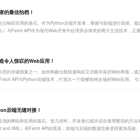
服务生态伙伴
视觉 Coding、空间感知、多模态思考等全面升级
1M上下文，专为长程任务能力而生
云工开物
企业应用
Works
Night Plan 支持 Qwen 3.8-Max
云原生大数据计算服务 MaxCompute
AI 办公
容器服务 Kub
NEW
Red Hat
开发者的最佳拍档！
30+ 款产品免费体验
Data Agent 驱动的一站式 Data+AI 开发治理平台
夜间 5 折，Qwen/Meoo/TokenPlan 客户专享
面向分析的企业级SaaS模式云数据仓库
AI智能应用
提供一站式管
科研合作
ERP
堂（旗舰版）
SUSE
云响应应用的基石。作为Python后端开发者，掌握与前端进行高效、稳
智能客服
AI 应用构建
大模型原生
CRM
 and XML）与Fetch API作为现代Web开发中处理异步请求的两大主流技术，
防护产品
2个月
自动承接线索
建站小程序
Qoder
大模型服务平台百炼-应用模版
OA 办公系统
HOT
NEW
面向真实软件
个人版上线、团队版降价；千问3.8-Max首发发尝鲜
丰富多元化的应用模版和解决方案
力提升
财税管理
模板建站
万有无界
大模型服务平台百炼-智能体
，打造令人惊叹的Web应用！
400电话
定制建站
的模型效果
灵活可视化地构建企业级 Agent
与否的关键因素之一。如何构建出既快速响应又功能丰富的Web界面，成
方案
广告营销
模板小程序
ch API与Python后端技术，打造出一个能够惊艳全场的Web应用。 引
秒悟
人工智能平台 PAI
定制小程序
云端极速 AI 
新一代 AI 视频生成模型，深度适配广告营销等场景
AI Native 的算法工程平台，一站式完成建模、训练、推理服务部署
APP 开发
建站系统
thon后端无缝对接！
互性强的网站和应用的基石。曾几何时，开发者们或许还在使用繁琐的方法
AI 应用
10分钟微调：让0.6B模型媲美235B模
多模态数据信
ript and XML）和Fetch API的普及，前端与后端的数据交换变得更加高效
型
依托云原生高可用架构,实现Dify私有化部署
用1%尺寸在特定领域达到大模型90%以上效果