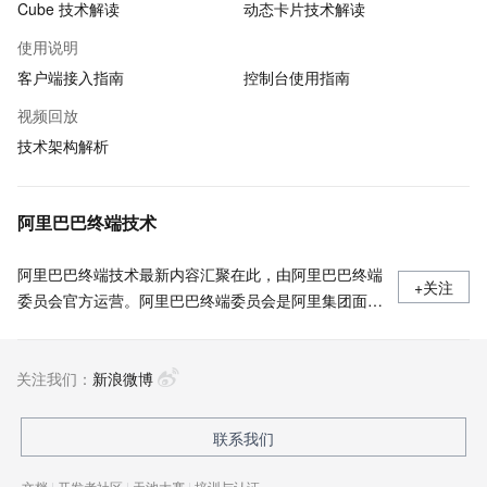
Cube 技术解读
动态卡片技术解读
使用说明
客户端接入指南
控制台使用指南
视频回放
技术架构解析
阿里巴巴终端技术
阿里巴巴终端技术最新内容汇聚在此，由阿里巴巴终端
+关注
委员会官方运营。阿里巴巴终端委员会是阿里集团面向
前端、客户端的虚拟技术组织。我们的愿景是着眼用户
体验前沿、技术创新引领业界，将面向未来，制定技术
关注我们：
策略和目标并落地执行，推动终端技术发展，帮助工程
新浪微博
师成长，打造顶级的终端体验。同时我们运营着阿里巴
巴终端域的官方公众号：阿里巴巴终端技术，欢迎关
联系我们
注。
文档
|
开发者社区
|
天池大赛
|
培训与认证