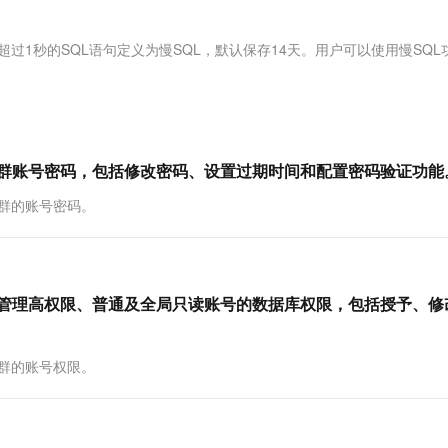
服务生态伙伴
视觉 Coding、空间感知、多模态思考等全面升级
1M上下文，专为长程任务能力而生
云工开物
企业应用
Works
Night Plan 支持 Qwen 3.8-Max
云原生大数据计算服务 MaxCompute
AI 办公
容器服务 Kub
NEW
Red Hat
30+ 款产品免费体验
Data Agent 驱动的一站式 Data+AI 开发治理平台
夜间 5 折，Qwen/Meoo/TokenPlan 客户专享
面向分析的企业级SaaS模式云数据仓库
AI智能应用
提供一站式管
科研合作
时间超过1秒的SQL语句定义为慢SQL，默认保存14天。用户可以使用慢SQL
ERP
堂（旗舰版）
SUSE
智能客服
AI 应用构建
大模型原生
CRM
防护产品
2个月
自动承接线索
建站小程序
Qoder
大模型服务平台百炼-应用模版
OA 办公系统
HOT
NEW
面向真实软件
个人版上线、团队版降价；千问3.8-Max首发发尝鲜
丰富多元化的应用模版和解决方案
力提升
财税管理
模板建站
理边缘集群账号密码，包括修改密码、设置过期时间和配置密码验证功能
万有无界
大模型服务平台百炼-智能体
400电话
定制建站
缘集群的账号密码。
的模型效果
灵活可视化地构建企业级 Agent
方案
广告营销
模板小程序
秒悟
人工智能平台 PAI
定制小程序
云端极速 AI 
新一代 AI 视频生成模型，深度适配广告营销等场景
AI Native 的算法工程平台，一站式完成建模、训练、推理服务部署
QL命令管理高权限、普通及全局只读账号的数据库权限，包括授予、
APP 开发
建站系统
缘集群的账号权限。
AI 应用
10分钟微调：让0.6B模型媲美235B模
多模态数据信
型
依托云原生高可用架构,实现Dify私有化部署
用1%尺寸在特定领域达到大模型90%以上效果