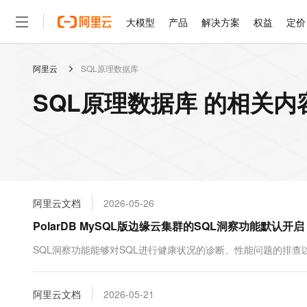
大模型
产品
解决方案
权益
定价
阿里云
SQL原理数据库
大模型
产品
解决方案
权益
定价
云市场
伙伴
服务
了解阿里云
精选产品
精选解决方案
普惠上云
产品定价
精选商城
成为销售伙伴
售前咨询
为什么选择阿里云
千问AI平台
SQL原理数据库 的相关内
了解云产品的定价详情
大模型服务平台百炼
睿译宝，AI翻译排版一
普惠上云 官方力荐
分销伙伴
在线服务
网站建设
什么是云计算
大
大模型服务与应用平台
上传文档即自动完成翻译和
云服务器38元/年起，超
咨询伙伴
多端小程序
技术领先
云上成本管理
售后服务
轻量应用服务器
GLM-5.2：长任务时代
官方推荐返现计划
大模型
精选产品
精选解决方案
Salesforce 国际版订阅
稳定可靠
管理和优化成本
推荐新用户得奖励，单订单
销售伙伴合作计划
自助服务
友盟天域
安全合规
人工智能与机器学习
AI
文本生成
云数据库 RDS
Hermes Agent，打造
云工开物
无影生态合作计划
在线服务
阿里云文档
2026-05-26
观测云
分析师报告
自主进化，持久记忆，越用
高校专属算力普惠，学生认
计算
互联网应用开发
Qwen3.8-Max
HOT
Salesforce On Alibaba C
工单服务
PolarDB MySQL版边缘云集群的SQL洞察功能默
智能体时代全能旗舰模型
Tuya 物联网平台阿里云
研究报告与白皮书
人工智能平台 PAI
快速拥有专属 OpenClaw
大模
Consulting Partner 合
大数据
容器
免费试用
短信专区
一站式AI开发、训练和推
SQL洞察功能能够对SQL进行健康状况的诊断、性能问题的排
蓝凌 OA
Qwen3.7-Plus
AI 大模型销售与服务生
现代化应用
存储
天池大赛
能看、能想、能动手的多模
云解析DNS
解决方案免费试用 新老
电子合同
最高领取价值200元试用
安全
阿里云文档
网络与CDN
2026-05-21
AI 算法大赛
Qwen3-VL-Plus
畅捷通