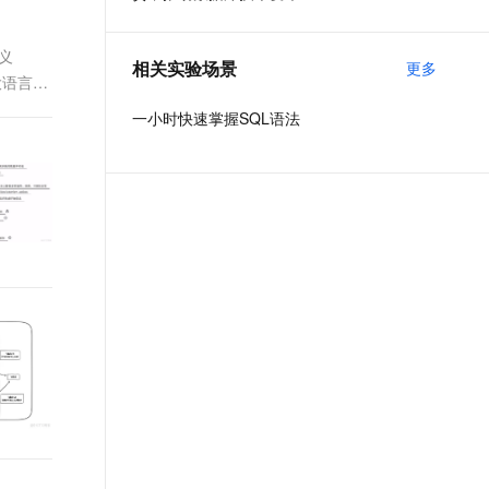
t.diy 一步搞定创意建站
构建大模型应用的安全防护体系
通过自然语言交互简化开发流程,全栈开发支持
通过阿里云安全产品对 AI 应用进行安全防护
义
相关实验场景
更多
用大语言模
一小时快速掌握SQL语法