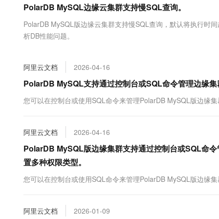
PolarDB MySQL边缘云集群支持慢SQL查询。
大数据开发治理平台 Data
AI 产品 免费试用
网络
安全
云开发大赛
Tableau 订阅
1亿+ 大模型 tokens 和 
PolarDB MySQL版边缘云集群支持慢SQL查询，默认将执行
可观测
入门学习赛
中间件
AI空中课堂在线直播课
析DB性能问题。
云防火墙
140+云产品 免费试用
大模型服务
上云与迁云
云原生的云上边界网络安全
产品新客免费试用，最长1
数据库
生态解决方案
千问AI平台-Token Plan
阿里云文档
2026-04-16
企业出海
大模型ACA认证体验
大数据计算
助力企业全员 AI 认知与能
行业生态解决方案
PolarDB MySQL支持通过控制台或SQL命令管
政企业务
媒体服务
千问AI平台-模型体验
开发者生态解决方案
您可以在控制台或使用SQL命令来管理PolarDB MySQL版边
在线体验全尺寸、多种模态
企业服务与云通信
AI 开发和 AI 应用解决
Happy 系列大模型
域名与网站
阿里云文档
2026-04-16
PolarDB MySQL版边缘集群支持通过控制台或S
终端用户计算
置多种权限类型。
Serverless
大模型解决方案
您可以在控制台或使用SQL命令来管理PolarDB MySQL版边
开发工具
快速部署 Dify，高效搭建 
迁移与运维管理
阿里云文档
2026-01-09