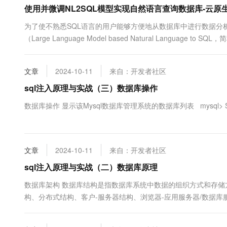
10 分钟在聊天系统中增加
使用并微调NL2SQL模型实现自然语言查询数据库-云原生数
专有云
为了使不熟悉SQL语言的用户能够方便地从数据库中进行数据分析，Po
（Large Language Model based Natural Languag
型（LLM）将日常语言提问直接转换为精确的SQL查询语句，让您无
文章
2024-10-11
来自：开发者社区
sql注入原理与实战（三）数据库操作
数据库操作 显示该Mysql数据库管理系统的数据库列表 mysql> SHOW
文章
2024-10-11
来自：开发者社区
sql注入原理与实战（二）数据库原理
数据库架构 数据库结构是指数据库系统中数据的组织方式和存
构、分布式结构、客户-服务器结构、浏览器-应用服务器/数据
概念模式和内模式。其中，外模式是用户看到的视图，概念模式
的物理结构。保证数据的物理独立性是数据库设计的一个重要目标，