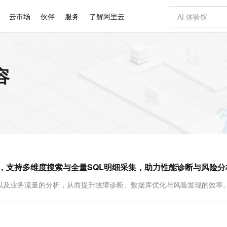
云市场
伙伴
服务
了解阿里云
AI 特惠
数据与 API
成为产品伙伴
企业增值服务
最佳实践
价格计算器
AI 场景体
基础软件
产品伙伴合
阿里云认证
市场活动
配置报价
大模型
容
自助选配和估算价格
步到位
智启 AI 普惠权益
产品生态集成认证中心
企业支持计划
云上春晚
域名与网站
Qwen Audio：打造专属 AI 语音助手
千问官方 MaaS 平台，为开发者和 Agent 而生，新用户赠送 1 亿 + tokens 额度
一句话生成原生
AI Coding
阿里云Maa
2026 阿里云
云服务器 E
为企业打
数据集
Windows
大模型认证
模型
NEW
NEW
格式还原
值低价云产品抢先购
至高享 1亿+免费 tokens，加速 Al 应用落地
提供智能易用的域名与建站服务
Qwen-Audio-3.0-Realtime 端到端实时语音角色扮演
输入一句话想法,
智能编程，一键
安全可靠、
产品生态伙伴
专家技术服务
云上奥运之旅
弹性计算合作
阿里云中企出
手机三要素
宝塔 Linux
全部认证
价格优势
开源旗舰模型
即刻拥有 DeepSeek-V4-Pro
阿里云 OPC 创新助力计划
千问大模型
一键部署幻兽
AI 电商营销
对象存储 O
大模型
产品生态伙伴工作台
企业增值服务台
云栖战略参考
云存储合作计
云栖大会
身份实名认证
CentOS
训练营
推动算力普惠，释放技术红利
最高返9万
真正可用的 1M 上下文,一次完成代码全链路开发
快速构建应用程序和网站，即刻迈出上云第一步
轻松解锁专属 DeepSeek-V4-Pro
至高百万元 Token 补贴，加速一人公司成长
多元化、高性能、安全可靠的大模型服务
一键购买专属
从图文生成到
云上的中国
数据库合作计
活动全景
短信
Docker
图片和
自进化智能体
5 分钟轻松部署专属 QwenPaw
Token Plan 模型订阅计划
数字证书管理服务（原SSL证书）
高效搭建 AI
AI 广告创作
无影云电脑
企业成长
NEW
HOT
信息公告
看见新力量
云网络合作计
OCR 文字识别
JAVA
越聪明
证享300元代金券
全托管，含MySQL、PostgreSQL、SQL Server、MariaDB多引擎
Qwen3.8-Max 首发尝鲜，限时加量 10 倍，夜间低至2折
实现全站HTTPS，呈现可信的WEB访问
从聊天伙伴进化为能主动干活的本地数字员工
图文、视频一
随时随地安
Kimi-K3
HappyHors
NEW
魔搭 Mode
loud
服务实践
官网公告
认开启，支持多维度搜索与全量SQL明细采集，助力性能诊断与风险
Kimi 最新旗舰模型，长程编程与推理利器
让文字生成流
金融模力时刻
Salesforce O
版
发票查验
全能环境
Claude Code + GStack 打造工程团队
千问办公，限时限量积分加倍
Qoder
低代码高效构
AI 建站
短信服务
型
NEW
作计划
计划
创新中心
魔搭 ModelSc
健康状态
理服务
让AI从“聊天伙伴”进化为能干活的“数字员工”
安装技能 GStack，拥有专属 AI 工程团队
你的AI工作搭子，覆盖日常办公高频场景
面向真实软件的智能体编程平台
0 代码专业建
查以及业务流量的分析，从而提升故障诊断、数据库优化与风险发现的效率
客户案例
天气预报查询
操作系统
Deepseek-v4-pro
HappyHors
态合作计划
态智能体模型
旗舰 MoE 大模型，百万上下文与顶尖推理能力
图生视频，流
同享
万小智 AI 建站低至 15元/月
Qoder CN
AI 短剧/漫剧
云原生数据库 
快递物流查询
WordPress
成为服务伙
高校合作
点，立即开启云上创新
覆盖公网/内网、递归/权威、移动APP等全场景解析服务
送.CN域名，送备案服务码
基于千问大模型等，支持代码智能生成、研发智能问答
AI助力短剧
GLM-5.2
Wan2.7-T
Ubuntu