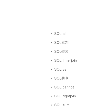
SQL ai
SQL累积
SQL特权
SQL innerjoin
SQL vs
SQL共享
SQL cannot
SQL rightjoin
SQL sum