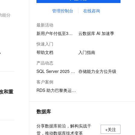
SQL查询，性能优秀，并有强大的可视化管
文戏情感细腻自然，动作戏激烈拳拳到肉，实现更强表演能力
支持中英文自由切换，具备更强的噪声鲁棒性
ernetes 版 ACK
云聚AI 严选权益
AI 原生数据库服务发布
SSL 证书
理工具，帮助您轻松管理数据。
管理控制台
在线咨询
，一键激活高效办公新体验
理容器应用的 K8s 服务
精选AI产品，从模型到应用全链提效
Agent 数据网关
功能分
堡垒机
AI 用量加速计划
云原生数据库 PolarDB
最新活动
应用
防火墙
、识别商机，让客服更高效、服务更出色。
新老同享，达量后返
Agentic Database 发布
新用户年付低至3折起
云数据库 AI 加速季
千问办公
主机安全
NEW
快速入门
的智能体编程平台
一站式AI生产力平台
。
帮助文档
入门指南
AI 应用及服务市场
伶鹊
产品动态
企业级人与Agent协作平台，接入和调度多个数字员工
智能客服平台，对话机器人、对话分析、智能外呼
AI 应用
SQL Server 2025 版本发布
存储能力全方位升级
大模型服务平台百炼 - 全妙
大模型
客户案例
应用创作平台
多模态内容创作工具，已接入 DeepSeek
RDS 助力巴黎奥运会系统稳定运行
自然语言处理
修改和重
数据标注
数据库
机器学习
息提取
与 AI 智能体进行实时音视频通话
分享数据库前沿，解构实战干
从文本、图片、视频中提取结构化的属性信息
构建支持视频理解的 AI 音视频实时通话应用
+关注
货，推动数据库技术变革