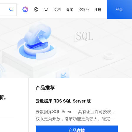
文档
备案
控制台
注册
登录
验
作计划
器
AI 活动
专业服务
服务伙伴合作计划
开发者社区
加入我们
产品动态
服务平台百炼
阿里云 OPC 创新助力计划
一站式生成采购清单，支持单品或批量购买
可编辑精美 PPT 文稿
S产品伙伴计划（繁花）
峰会
CS
造的大模型服务与应用开发平台
Agency Agents：拥有专属领域专家
AI 生产力先锋
Al MaaS 服务伙伴赋能合作
域名
博文
Careers
至高可申请百万元
Qwen3.8-Max 模型上线
 轻松生成专业的 PPT
开启高性价比 AI 编程新体验
弹性可伸缩的云计算服务
先锋实践拓展 AI 生产力的边界
多领域专家智能体,一键组建 AI 虚拟交付团队
Token 补贴，五大权
计划
海大会
伙伴信用分合作计划
商标
问答
社会招聘
益加速 OPC 成功
帕鲁游戏服务器
SS
HappyHorse 打造一站式影视创作平台
飞天发布时刻
HOT
Open Search 向量检索版支
划
备案
电子书
校园招聘
联机服务器，轻松开启游戏
视频创作，一键激活电商全链路生产力
稳定、安全、高性价比、高性能的云存储服务
所见，即是所愿
持视频检索 Pipeline 功能
可视化编排打通从文字构思到成片全链路闭环
更多支持
划
公司注册
镜像站
视频生成
语音识别与合成
 智能体与工作流应用
漫剧工坊：一站式动画创作平台
AI 实训营
应用身份服务 (IDaaS)
合作伙伴培训与认证
产品推荐
划
上云迁移
站生成，高效打造优质广告素材
全接入的云上超级电脑
通过阿里云百炼高效搭建AI应用,助力高效开发
快速生产连贯的高质量长漫剧
从基础到进阶，Agent 创客手把手教你
OpenClaw 管理能力上线
e-1.1-T2V
Qwen3-TTS-Flash
lScope
我要反馈
查询合作伙伴
分析。
畅细腻的高质量视频
离线语音合成大模型，多语言方言自适应，低延迟高稳定
n Alibaba Cloud ISV 合作
代维服务
建企业门户网站
10 分钟搭建微信、支付宝小程序
云数据库 RDS SQL Server 版
MaxCompute MaxFrame 提
创新加速
ope
登录合作伙伴管理后台
我要建议
站，无忧落地极速上线
以可视化方式快速构建移动和 PC 门户网站
国内短信简单易用，安全可靠，秒级触达，全球覆盖200+国家和地区。
高效部署网站，快速应用到小程序
供自动弹性内存功能
。
e-1.1-I2V
Cosyvoice-V3-Flash
云数据库SQL Server，具有企业许可授权，
安全
畅自然，细节丰富
高表现力语音合成大模型，语音克隆听感自然
我要投诉
PolarDB
权限更为开放，引擎功能更为强大。能完美
上云场景组合购
Milvus 弹性伸缩功能新增节
伴
漫剧创作，剧本、分镜、视频高效生成
100%兼容MySQL、PostgreSQL，兼容Oracle，支持集中和分布式
覆盖90%+业务场景，专享组合折扣价
点支持范围
支持Windows平台的.NET架构，支持复杂
2V
VPN
Fun-ASR
产品详情