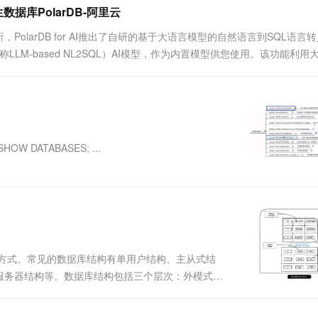
一个 AI 助手
超强辅助，Bol
据库PolarDB-阿里云
即刻拥有 DeepSeek-R1 满血版
在企业官网、通讯软件中为客户提供 AI 客服
larDB for AI推出了自研的基于大语言模型的自然语言到SQL语言转
多种方案随心选，轻松解锁专属 DeepSeek
e to SQL，简称LLM-based NL2SQL）AI模型，作为内置模型供您使用。该功能利
需...
 DATABASES; ...
储方式。常见的数据库结构有单用户结构、主从式结
库服务器结构等。数据库结构包括三个层次：外模式、
是数据库的逻辑结构，内模式是数据库在存储介质上
即当数据库的存储结构...