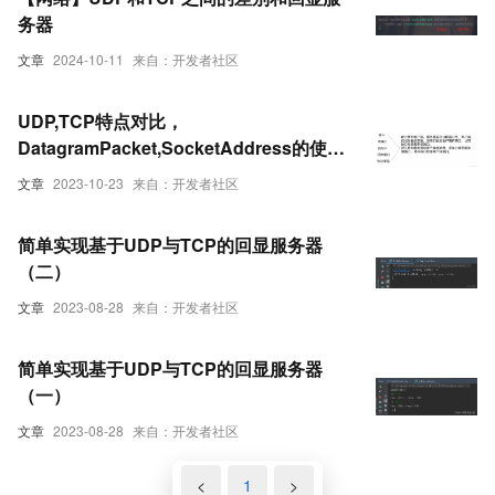
务器
文章
2024-10-11
来自：开发者社区
UDP,TCP特点对比，
DatagramPacket,SocketAddress的使用
,UDP的API，如何编写一个简单的回显服
文章
2023-10-23
来自：开发者社区
务器及客户端，详细解释（本文内容较
难，建议多次阅读，自己敲一敲）
简单实现基于UDP与TCP的回显服务器
（二）
文章
2023-08-28
来自：开发者社区
简单实现基于UDP与TCP的回显服务器
（一）
文章
2023-08-28
来自：开发者社区
<
1
>