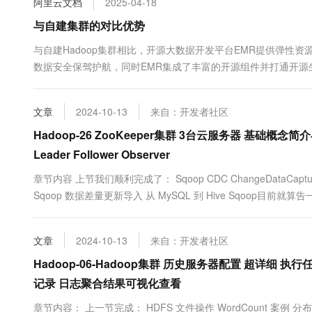
阿里云文档
2025-04-18
10 分钟在聊天系统中增加
专有云
与自建集群的对比优势
与自建Hadoop集群相比，开源大数据开发平台EMR提供弹性
数据安全保驾护航，同时EMR集成了丰富的开源组件并打通开
文章
2024-10-13
来自：开发者社区
Hadoop-26 ZooKeeper集群 3台云服务器 基础
Leader Follower Observer
章节内容 上节我们顺利完成了： Sqoop CDC ChangeDataC
Sqoop 数据差量更新导入 从 MySQL 到 Hive Sqoop目前就
介绍 这里是三台公网云服务器，每台 2C4G，...
文章
2024-10-13
来自：开发者社区
Hadoop-06-Hadoop集群 历史服务器配置 超详细 执行任务记
记录 日志聚合结果可视化查看
章节内容： 上一节完成： HDFS 文件操作 WordCount 案例