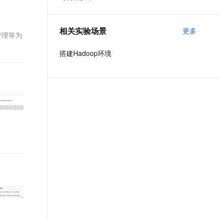
t.diy 一步搞定创意建站
构建大模型应用的安全防护体系
通过自然语言交互简化开发流程,全栈开发支持
通过阿里云安全产品对 AI 应用进行安全防护
相关实验场景
更多
管理等为
搭建Hadoop环境