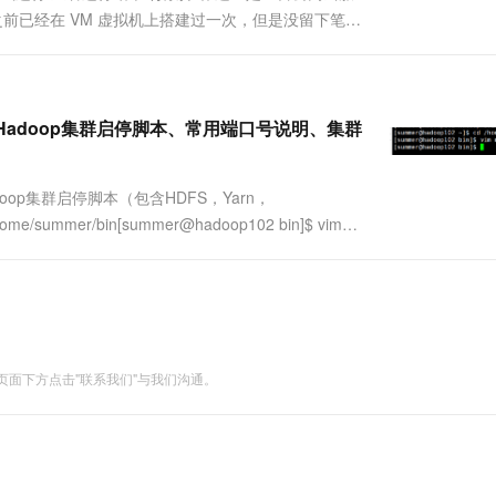
 之前已经在 VM 虚拟机上搭建过一次，但是没留下笔
下。 注意...
、Hadoop集群启停脚本、常用端口号说明、集群
Hadoop集群启停脚本（包含HDFS，Yarn，
ome/summer/bin[summer@hadoop102 bin]$ vim
面下方点击"联系我们"与我们沟通。