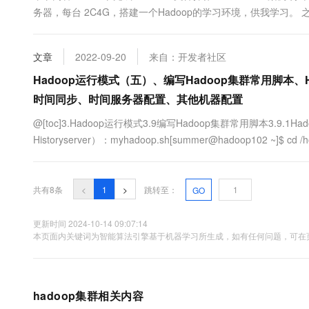
务器，每台 2C4G，搭建一个Hadoop的学习环境，供我学习。
记，这次趁着前几天薅羊毛的3台机器，赶紧尝试在公网上搭建体验一
文章
2022-09-20
来自：开发者社区
Hadoop运行模式（五）、编写Hadoop集群常用脚本
时间同步、时间服务器配置、其他机器配置
@[toc]3.Hadoop运行模式3.9编写Hadoop集群常用脚本3.9.1
Historyserver）：myhadoop.sh[summer@hadoop102 ~]$ cd /h
myhadoop.sh输入如下内容：#!/bin/bash if [ $# .....
共有8条
<
1
>
跳转至：
GO
更新时间 2024-10-14 09:07:14
本页面内关键词为智能算法引擎基于机器学习所生成，如有任何问题，可在页
hadoop集群相关内容