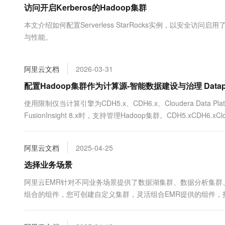
访问开启Kerberos的Hadoop集群
大数据开发治理平台 Data
AI 产品 免费试用
网络
安全
云开发大赛
Tableau 订阅
1亿+ 大模型 tokens 和 
本文介绍如何配置Serverless StarRocks实例，以安全访问
可观测
入门学习赛
中间件
AI空中课堂在线直播课
与性能。
云防火墙
140+云产品 免费试用
大模型服务
上云与迁云
云原生的云上边界网络安全
产品新客免费试用，最长1
数据库
生态解决方案
千问AI平台-Token Plan
阿里云文档
2026-03-31
企业出海
大模型ACA认证体验
大数据计算
助力企业全员 AI 认知与能
行业生态解决方案
配置Hadoop集群作为计算源-智能数据建设与治理 Datap
政企业务
媒体服务
千问AI平台-模型体验
开发者生态解决方案
使用限制仅当计算引擎为CDH5.x、CDH6.x、Cloudera Data Platf
在线体验全尺寸、多种模态
企业服务与云通信
FusionInsight 8.x时，支持管理Hadoop集群。CDH5.xCDH6.xCloud
AI 开发和 AI 应用解决
Happy 系列大模型
域名与网站
阿里云文档
2025-04-25
终端用户计算
选择业务场景
Serverless
大模型解决方案
阿里云EMR针对不同业务场景提供了数据湖集群、数据分析集
组合的组件，您可创建自定义集群，灵活组合EMR提供的组件
开发工具
快速部署 Dify，高效搭建 
选型。
迁移与运维管理