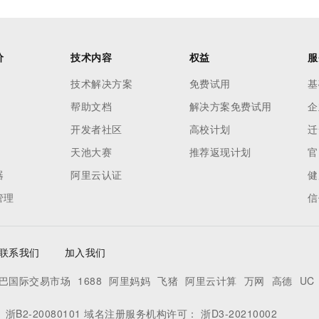
价
技术内容
权益
服
技术解决方案
免费试用
基
帮助文档
解决方案免费试用
企
开发者社区
高校计划
迁
天池大赛
推荐返现计划
官
器
阿里云认证
健
管理
信
联系我们
加入我们
巴国际交易市场
1688
阿里妈妈
飞猪
阿里云计算
万网
高德
UC
：
浙B2-20080101
域名注册服务机构许可：
浙D3-20210002