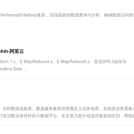
服务生态伙伴
视觉 Coding、空间感知、多模态思考等全面升级
1M上下文，专为长程任务能力而生
云工开物
企业应用
Works
Night Plan 支持 Qwen 3.8-Max
云原生大数据计算服务 MaxCompute
AI 办公
容器服务 Kub
NEW
Red Hat
30+ 款产品免费体验
Data Agent 驱动的一站式 Data+AI 开发治理平台
夜间 5 折，Qwen/Meoo/TokenPlan 客户专享
面向分析的企业级SaaS模式云数据仓库
AI智能应用
提供一站式管
科研合作
启用了Kerberos的Hadoop集群，实现高效的数据查询与分析，确保数据访问
ERP
堂（旗舰版）
SUSE
智能客服
AI 应用构建
大模型原生
CRM
防护产品
2个月
自动承接线索
建站小程序
Qoder
大模型服务平台百炼-应用模版
OA 办公系统
HOT
NEW
面向真实软件
个人版上线、团队版降价；千问3.8-Max首发发尝鲜
丰富多元化的应用模版和解决方案
力提升
财税管理
模板建站
hin-阿里云
万有无界
大模型服务平台百炼-智能体
400电话
定制建站
orm 7.x、E-MapReduce3.x、E-MapReduce5.x、亚信DP5.3或华为
的模型效果
灵活可视化地构建企业级 Agent
era Data ...
方案
广告营销
模板小程序
秒悟
人工智能平台 PAI
定制小程序
云端极速 AI 
新一代 AI 视频生成模型，深度适配广告营销等场景
AI Native 的算法工程平台，一站式完成建模、训练、推理服务部署
APP 开发
建站系统
群、实时数据流集群、数据服务集群四类预定义业务场景。若您的业务需集
，打造适配业务特性的大数据平台。本文将为您介绍这些集群的区别，帮助
AI 应用
10分钟微调：让0.6B模型媲美235B模
多模态数据信
型
依托云原生高可用架构,实现Dify私有化部署
用1%尺寸在特定领域达到大模型90%以上效果