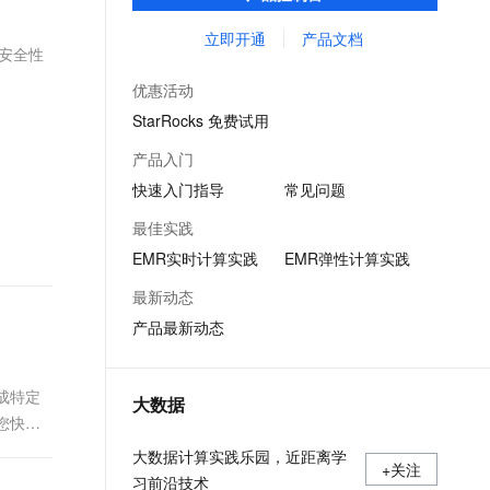
Flink、Presto、ClickHouse、StarRocks、
文戏情感细腻自然，动作戏激烈拳拳到肉，实现更强表演能力
支持中英文自由切换，具备更强的噪声鲁棒性
ernetes 版 ACK
云聚AI 严选权益
AI 原生数据库服务发布
SSL 证书
Delta、Hudi等开源大数据计算和存储引擎服
立即开通
产品文档
，一键激活高效办公新体验
理容器应用的 K8s 服务
精选AI产品，从模型到应用全链提效
Agent 数据网关
的安全性
务。
堡垒机
AI 用量加速计划
云原生数据库 PolarDB
优惠活动
应用
防火墙
、识别商机，让客服更高效、服务更出色。
新老同享，达量后返
Agentic Database 发布
StarRocks 免费试用
千问办公
主机安全
NEW
产品入门
的智能体编程平台
一站式AI生产力平台
快速入门指导
常见问题
AI 应用及服务市场
伶鹊
最佳实践
企业级人与Agent协作平台，接入和调度多个数字员工
智能客服平台，对话机器人、对话分析、智能外呼
AI 应用
EMR实时计算实践
EMR弹性计算实践
大模型服务平台百炼 - 全妙
大模型
最新动态
应用创作平台
多模态内容创作工具，已接入 DeepSeek
产品最新动态
自然语言处理
数据标注
成特定
大数据
机器学习
您快速
息提取
与 AI 智能体进行实时音视频通话
大数据计算实践乐园，近距离学
从文本、图片、视频中提取结构化的属性信息
构建支持视频理解的 AI 音视频实时通话应用
+关注
习前沿技术