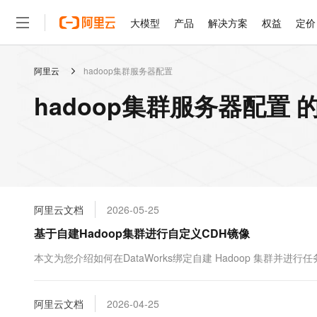
大模型
产品
解决方案
权益
定价
阿里云
hadoop集群服务器配置
大模型
产品
解决方案
权益
定价
云市场
伙伴
服务
了解阿里云
精选产品
精选解决方案
普惠上云
产品定价
精选商城
成为销售伙伴
售前咨询
为什么选择阿里云
千问AI平台
hadoop集群服务器配置 
了解云产品的定价详情
大模型服务平台百炼
千问办公，解锁你的工作
普惠上云 官方力荐
分销伙伴
在线服务
网站建设
什么是云计算
大
大模型服务与应用平台
企业级Agent产品，直接
云服务器38元/年起，超
咨询伙伴
多端小程序
技术领先
云上成本管理
售后服务
轻量应用服务器
Agency Agents：拥
官方推荐返现计划
大模型
精选产品
精选解决方案
Salesforce 国际版订阅
稳定可靠
管理和优化成本
推荐新用户得奖励，单订单
销售伙伴合作计划
自助服务
友盟天域
安全合规
人工智能与机器学习
AI
文本生成
云数据库 RDS
HappyHorse 打造一
云工开物
无影生态合作计划
在线服务
阿里云文档
2026-05-25
观测云
分析师报告
高校专属算力普惠，学生认
计算
互联网应用开发
Qwen3.8-Max
HOT
Salesforce On Alibaba C
工单服务
基于自建Hadoop集群进行自定义CDH镜像
智能体时代全能旗舰模型
Tuya 物联网平台阿里云
研究报告与白皮书
人工智能平台 PAI
快速拥有专属 OpenClaw
大模
Consulting Partner 合
大数据
容器
免费试用
短信专区
一站式AI开发、训练和推
本文为您介绍如何在DataWorks绑定自建 Hadoop 集群并
蓝凌 OA
Qwen3.7-Plus
AI 大模型销售与服务生
现代化应用
存储
天池大赛
能看、能想、能动手的多模
云解析DNS
解决方案免费试用 新老
电子合同
最高领取价值200元试用
安全
阿里云文档
网络与CDN
2026-04-25
AI 算法大赛
Qwen3-VL-Plus
畅捷通