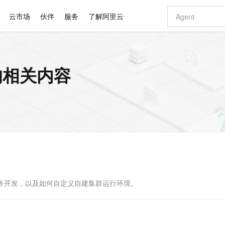
云市场
伙伴
服务
了解阿里云
AI 特惠
数据与 API
成为产品伙伴
企业增值服务
最佳实践
价格计算器
AI 场景体
基础软件
产品伙伴合
阿里云认证
市场活动
配置报价
大模型
的相关内容
自助选配和估算价格
新方式
睿译宝，AI翻译排版一步到位
智启 AI 普惠权益
产品生态集成认证中心
企业支持计划
云上春晚
域名与网站
千问官方 MaaS 平台，为开发者和 Agent 而生，新用户赠送 1 亿 + tokens 额度
Qwen Aud
AI Coding
阿里云Maa
2026 阿里云
云服务器 E
为企业打
数据集
Windows
大模型认证
模型
NEW
NEW
交付可用成果
值低价云产品抢先购
上传文档即自动完成翻译和格式还原
至高享 1亿+免费 tokens，加速 Al 应用落地
提供智能易用的域名与建站服务
智能编程，一键
安全可靠、
产品生态伙伴
专家技术服务
云上奥运之旅
弹性计算合作
阿里云中企出
手机三要素
宝塔 Linux
全部认证
价格优势
有专属领域专家
GLM-5.2：长任务时代开源旗舰模型
阿里云 OPC 创新助力计划
千问大模型
即刻拥有 DeepS
AI 电商营销
对象存储 O
大模型
产品生态伙伴工作台
企业增值服务台
云栖战略参考
云存储合作计
云栖大会
身份实名认证
CentOS
训练营
推动算力普惠，释放技术红利
最高返9万
多领域专家智能体,一键组建 AI 虚拟交付团队
快速构建应用程序和网站，即刻迈出上云第一步
至高百万元 Token 补贴，加速一人公司成长
多元化、高性能、安全可靠的大模型服务
真正可用的 1M 上下文,一次完成代码全链路开发
轻松解锁专属 Dee
从图文生成到
云上的中国
数据库合作计
活动全景
短信
Docker
图片和
站式影视创作平台
Hermes Agent，打造自进化智能体
Token Plan 模型订阅计划
数字证书管理服务（原SSL证书）
5 分钟轻松部署
AI 广告创作
无影云电脑
企业成长
NEW
信息公告
看见新力量
云网络合作计
OCR 文字识别
JAVA
证享300元代金券
可视化编排打通从文字构思到成片全链路闭环
全托管，含MySQL、PostgreSQL、SQL Server、MariaDB多引擎
自主进化，持久记忆，越用越聪明
Qwen3.8-Max 首发尝鲜，限时加量 10 倍，夜间低至2折
实现全站HTTPS，呈现可信的WEB访问
图文、视频一
随时随地安
Kimi-K3
HappyHors
NEW
魔搭 Mode
loud
服务实践
官网公告
Kimi 最新旗舰模型，长程编程与推理利器
让文字生成流
金融模力时刻
Salesforce O
版
发票查验
全能环境
Claude Code + GStack 打造工程团队
千问办公，限时限量积分加倍
Qoder
低代码高效构
AI 建站
短信服务
型
NEW
作计划
计划
创新中心
魔搭 ModelSc
健康状态
理服务
让AI从“聊天伙伴”进化为能干活的“数字员工”
安装技能 GStack，拥有专属 AI 工程团队
你的AI工作搭子，覆盖日常办公高频场景
面向真实软件的智能体编程平台
0 代码专业建
进行任务开发，以及如何自定义自建集群运行环境。
客户案例
天气预报查询
操作系统
Deepseek-v4-pro
HappyHors
态合作计划
态智能体模型
旗舰 MoE 大模型，百万上下文与顶尖推理能力
图生视频，流
同享
万小智 AI 建站低至 15元/月
Qoder CN
AI 短剧/漫剧
云原生数据库 
快递物流查询
WordPress
成为服务伙
高校合作
点，立即开启云上创新
覆盖公网/内网、递归/权威、移动APP等全场景解析服务
送.CN域名，送备案服务码
基于千问大模型等，支持代码智能生成、研发智能问答
AI助力短剧
GLM-5.2
Wan2.7-T
Ubuntu