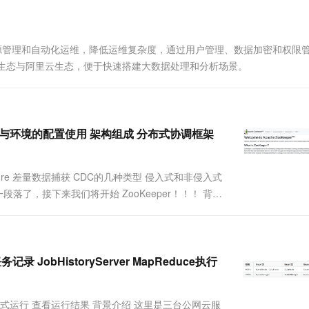
一个 AI 助手
超强辅助，Bol
即刻拥有 DeepSeek-R1 满血版
在企业官网、通讯软件中为客户提供 AI 客服
多种方案随心选，轻松解锁专属 DeepSeek
资源管理和自动化运维，降低运维复杂度，通过用户管理、数据加密和权限
源生态与阿里云生态，便于快速搭建大数据处理和分析场景。
概念简介与环境的配置使用 架构组成 分布式协调框架
apture 差量数据捕获 CDC的几种类型 侵入式和非侵入式
算告一段落了，接下来我们将开始 ZooKeeper！！！ 背景
录 JobHistoryServer MapReduce执行
 分布式运行 查看运行结果 背景介绍 这里是三台公网云服