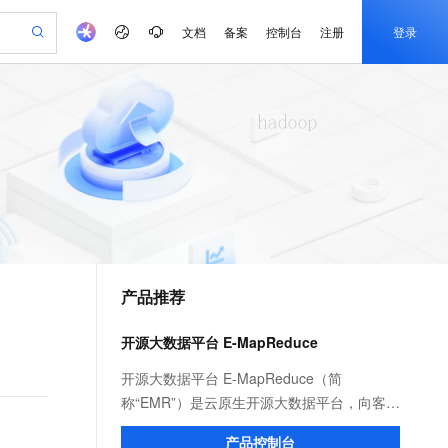
文档
备案
控制台
注册
登录
验
作计划
器
AI 活动
专业服务
服务伙伴合作计划
开发者社区
加入我们
产品动态
服务平台百炼
阿里云 OPC 创新助力计划
一站式生成采购清单，支持单品或批量购买
io：打造专属 AI 语音助手
S产品伙伴计划（繁花）
峰会
CS
造的大模型服务与应用开发平台
一句话生成原生可编辑精美 PPT 文稿
AI 生产力先锋
Al MaaS 服务伙伴赋能合作
域名
博文
Careers
至高可申请百万元
Qwen3.8-Max 模型上线
开启高性价比 AI 编程新体验
弹性可伸缩的云计算服务
Qwen-Audio-3.0-Realtime 端到端实时语音角色扮演
输入一句话想法, 轻松生成专业的 PPT
先锋实践拓展 AI 生产力的边界
Token 补贴，五大权
计划
海大会
伙伴信用分合作计划
商标
问答
社会招聘
益加速 OPC 成功
eek-V4-Pro
SS
一键部署幻兽帕鲁游戏服务器
飞天发布时刻
HOT
Open Search 向量检索版支
划
备案
电子书
校园招聘
pSeek-V4-Pro
视频创作，一键激活电商全链路生产力
稳定、安全、高性价比、高性能的云存储服务
一键购买专属联机服务器，轻松开启游戏
所见，即是所愿
持视频检索 Pipeline 功能
更多支持
划
公司注册
镜像站
视频生成
语音识别与合成
专属 QwenPaw
漫剧工坊：一站式动画创作平台
AI 实训营
HOT
应用身份服务 (IDaaS)
合作伙伴培训与认证
产品推荐
划
上云迁移
站生成，高效打造优质广告素材
全接入的云上超级电脑
从聊天伙伴进化为能主动干活的本地数字员工
快速生产连贯的高质量长漫剧
从基础到进阶，Agent 创客手把手教你
OpenClaw 管理能力上线
e-1.1-T2V
Qwen3-TTS-Flash
lScope
我要反馈
查询合作伙伴
畅细腻的高质量视频
离线语音合成大模型，多语言方言自适应，低延迟高稳定
n Alibaba Cloud ISV 合作
代维服务
建企业门户网站
10 分钟搭建微信、支付宝小程序
开源大数据平台 E-MapReduce
MaxCompute MaxFrame 提
创新加速
ope
登录合作伙伴管理后台
我要建议
站，无忧落地极速上线
以可视化方式快速构建移动和 PC 门户网站
国内短信简单易用，安全可靠，秒级触达，全球覆盖200+国家和地区。
高效部署网站，快速应用到小程序
供自动弹性内存功能
e-1.1-I2V
Cosyvoice-V3-Flash
开源大数据平台 E-MapReduce（简
安全
畅自然，细节丰富
高表现力语音合成大模型，语音克隆听感自然
我要投诉
PolarDB
称“EMR”）是云原生开源大数据平台，向客户
上云场景组合购
Milvus 弹性伸缩功能新增节
伴
漫剧创作，剧本、分镜、视频高效生成
100%兼容MySQL、PostgreSQL，兼容Oracle，支持集中和分布式
覆盖90%+业务场景，专享组合折扣价
点支持范围
提供简单易集成的Hadoop、Hive、Spark、
2V
VPN
Fun-ASR
产品控制台