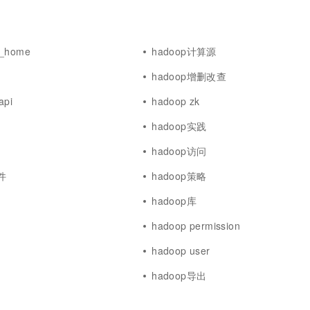
a_home
hadoop计算源
hadoop增删改查
api
hadoop zk
hadoop实践
hadoop访问
件
hadoop策略
hadoop库
hadoop permission
hadoop user
hadoop导出