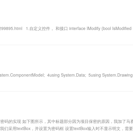
一个 AI 助手
超强辅助，Bol
即刻拥有 DeepSeek-R1 满血版
在企业官网、通讯软件中为客户提供 AI 客服
多种方案随心选，轻松解锁专属 DeepSeek
299895.html 1.自定义控件， 和接口 interface IModify {bool IsModified { 
System.ComponentModel; 4using System.Data; 5using System.Drawing;
）
录记住密码的实现 如下图所示，其中标题部分因为项目保密的原因，我加了马
们采用textBox，并设置为密码框 设置textBox输入时不显示明文，需