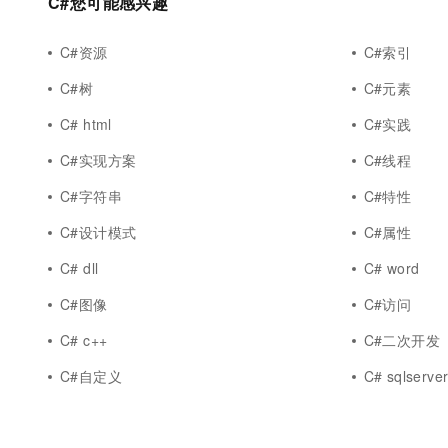
C#您可能感兴趣
C#资源
C#索引
C#树
C#元素
C# html
C#实践
C#实现方案
C#线程
C#字符串
C#特性
C#设计模式
C#属性
C# dll
C# word
C#图像
C#访问
C# c++
C#二次开发
C#自定义
C# sqlserve