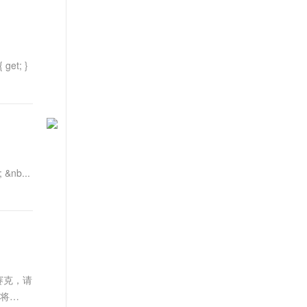
t.diy 一步搞定创意建站
构建大模型应用的安全防护体系
通过自然语言交互简化开发流程,全栈开发支持
通过阿里云安全产品对 AI 应用进行安全防护
get; }
 &nb...
赛克，请
要将