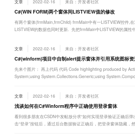
文章
2022-02-16
来自：开发者社区
大数据开发治理平台 Data
AI 产品 免费试用
网络
安全
云开发大赛
Tableau 订阅
C#(WIN FORM)两个窗体间LISTVIEW值的修改
1亿+ 大模型 tokens 和 
可观测
入门学习赛
中间件
AI空中课堂在线直播课
有两个窗体(frmMain,frmChild) frmMain中有一LISTVIEW控件,在
云防火墙
140+云产品 免费试用
大模型服务
LISTVIEW的数据也同时更新. 先把frmMain中LISTVIEW的属性中的Modifie
上云与迁云
云原生的云上边界网络安全
产品新客免费试用，最长1
数据库
生态解决方案
千问AI平台-Token Plan
企业出海
大模型ACA认证体验
大数据计算
文章
2022-02-16
来自：开发者社区
助力企业全员 AI 认知与能
行业生态解决方案
政企业务
媒体服务
千问AI平台-模型体验
C#(winform)项目中自制alert提示窗体并引用系统图标
开发者生态解决方案
在线体验全尺寸、多种模态
企业服务与云通信
先来个图片： 再上代码 代码 Code highlighting produced by Actipro Co
AI 开发和 AI 应用解决
System;using System.Collections.Generic;using System.Compo
Happy 系列大模型
域名与网站
终端用户计算
文章
2022-02-16
来自：开发者社区
Serverless
浅谈如何在C#Winform程序中正确使用登录窗体
大模型解决方案
看到很多朋友在CSDN中发帖放分求“如何实现登录验证正确后
开发工具
快速部署 Dify，高效搭建 
击“登录”按钮后，通过后台数据验证正确后，把登录窗体隐藏，
迁移与运维管理
（其实是无法实现的），他们的做法是点击“登录”按钮后，调用this.c