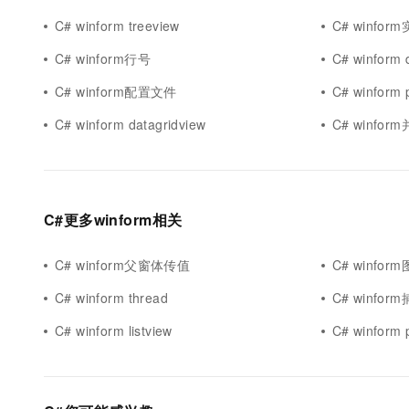
C# winform treeview
C# winfor
C# winform行号
C# winform 
C# winform配置文件
C# winform 
C# winform datagridview
C# winfor
C#更多winform相关
C# winform父窗体传值
C# winfor
C# winform thread
C# winfor
C# winform listview
C# winform 