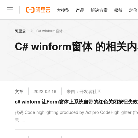
大模型
产品
解决方案
权益
定价
阿里云
C# winform窗体
大模型
产品
解决方案
权益
定价
云市场
伙伴
服务
了解阿里云
精选产品
精选解决方案
普惠上云
产品定价
精选商城
成为销售伙伴
售前咨询
为什么选择阿里云
千问AI平台
C# winform窗体 的相关
了解云产品的定价详情
大模型服务平台百炼
睿译宝，AI翻译排版一
普惠上云 官方力荐
分销伙伴
在线服务
网站建设
什么是云计算
大
大模型服务与应用平台
上传文档即自动完成翻译和
云服务器38元/年起，超
咨询伙伴
多端小程序
技术领先
云上成本管理
售后服务
轻量应用服务器
GLM-5.2：长任务时代
官方推荐返现计划
大模型
精选产品
精选解决方案
Salesforce 国际版订阅
稳定可靠
管理和优化成本
推荐新用户得奖励，单订单
销售伙伴合作计划
自助服务
友盟天域
安全合规
人工智能与机器学习
AI
文本生成
云数据库 RDS
Hermes Agent，打造
云工开物
无影生态合作计划
在线服务
文章
2022-02-16
来自：开发者社区
观测云
分析师报告
自主进化，持久记忆，越用
高校专属算力普惠，学生认
计算
互联网应用开发
Qwen3.8-Max
HOT
Salesforce On Alibaba C
工单服务
c# winform 让Form窗体上系统自带的红色关闭按钮
智能体时代全能旗舰模型
Tuya 物联网平台阿里云
研究报告与白皮书
人工智能平台 PAI
快速拥有专属 OpenClaw
大模
Consulting Partner 合
大数据
容器
免费试用
短信专区
一站式AI开发、训练和推
代码 Code highlighting produced by Actipro CodeHighlighte
蓝凌 OA
Qwen3.7-Plus
AI 大模型销售与服务生
现代化应用
息 ...
存储
天池大赛
能看、能想、能动手的多模
云解析DNS
解决方案免费试用 新老
电子合同
最高领取价值200元试用
安全
网络与CDN
AI 算法大赛
Qwen3-VL-Plus
畅捷通