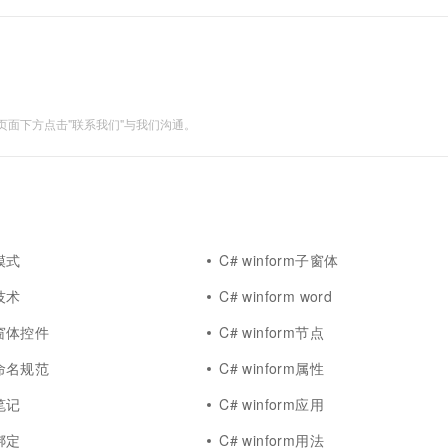
然后重...
面下方点击"联系我们"与我们沟通。
m模式
C# winform子窗体
m技术
C# winform word
rm窗体控件
C# winform节点
rm命名规范
C# winform属性
m笔记
C# winform应用
m绑定
C# winform用法