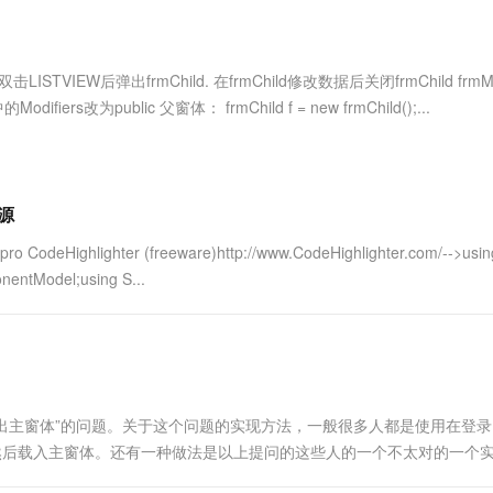
服务生态伙伴
视觉 Coding、空间感知、多模态思考等全面升级
1M上下文，专为长程任务能力而生
云工开物
企业应用
Works
Night Plan 支持 Qwen 3.8-Max
云原生大数据计算服务 MaxCompute
AI 办公
容器服务 Kub
NEW
Red Hat
30+ 款产品免费体验
Data Agent 驱动的一站式 Data+AI 开发治理平台
夜间 5 折，Qwen/Meoo/TokenPlan 客户专享
面向分析的企业级SaaS模式云数据仓库
AI智能应用
提供一站式管
科研合作
ERP
堂（旗舰版）
SUSE
双击LISTVIEW后弹出frmChild. 在frmChild修改数据后关闭frmChild frmM
智能客服
AI 应用构建
大模型原生
CRM
rs改为public 父窗体： frmChild f = new frmChild();...
防护产品
2个月
自动承接线索
建站小程序
Qoder
大模型服务平台百炼-应用模版
OA 办公系统
HOT
NEW
面向真实软件
个人版上线、团队版降价；千问3.8-Max首发发尝鲜
丰富多元化的应用模版和解决方案
力提升
财税管理
模板建站
万有无界
大模型服务平台百炼-智能体
资源
400电话
定制建站
的模型效果
灵活可视化地构建企业级 Agent
deHighlighter (freeware)http://www.CodeHighlighter.com/-->usin
方案
广告营销
模板小程序
nentModel;using S...
秒悟
人工智能平台 PAI
定制小程序
云端极速 AI 
新一代 AI 视频生成模型，深度适配广告营销等场景
AI Native 的算法工程平台，一站式完成建模、训练、推理服务部署
APP 开发
建站系统
弹出主窗体”的问题。关于这个问题的实现方法，一般很多人都是使用在登
AI 应用
10分钟微调：让0.6B模型媲美235B模
多模态数据信
然后载入主窗体。还有一种做法是以上提问的这些人的一个不太对的一个
型
依托云原生高可用架构,实现Dify私有化部署
lose()方法去把登录窗体关闭，然后实例化主窗体 &nb...
用1%尺寸在特定领域达到大模型90%以上效果