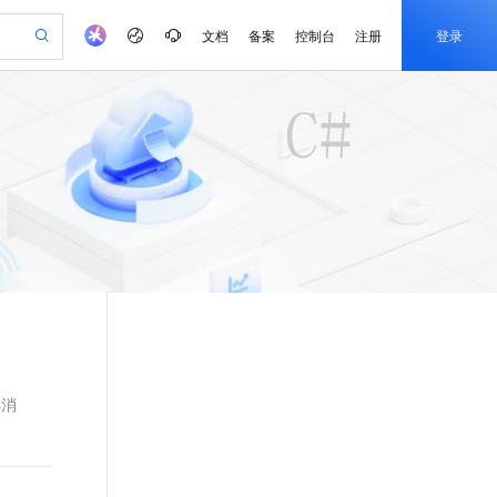
文档
备案
控制台
注册
登录
验
作计划
器
AI 活动
专业服务
服务伙伴合作计划
开发者社区
加入我们
产品动态
服务平台百炼
阿里云 OPC 创新助力计划
一站式生成采购清单，支持单品或批量购买
可编辑精美 PPT 文稿
S产品伙伴计划（繁花）
峰会
CS
造的大模型服务与应用开发平台
Agency Agents：拥有专属领域专家
AI 生产力先锋
Al MaaS 服务伙伴赋能合作
域名
博文
Careers
至高可申请百万元
Qwen3.8-Max 模型上线
 轻松生成专业的 PPT
开启高性价比 AI 编程新体验
弹性可伸缩的云计算服务
先锋实践拓展 AI 生产力的边界
多领域专家智能体,一键组建 AI 虚拟交付团队
Token 补贴，五大权
计划
海大会
伙伴信用分合作计划
商标
问答
社会招聘
益加速 OPC 成功
帕鲁游戏服务器
SS
HappyHorse 打造一站式影视创作平台
飞天发布时刻
HOT
Open Search 向量检索版支
划
备案
电子书
校园招聘
联机服务器，轻松开启游戏
视频创作，一键激活电商全链路生产力
稳定、安全、高性价比、高性能的云存储服务
所见，即是所愿
持视频检索 Pipeline 功能
可视化编排打通从文字构思到成片全链路闭环
更多支持
划
公司注册
镜像站
视频生成
语音识别与合成
 智能体与工作流应用
漫剧工坊：一站式动画创作平台
AI 实训营
应用身份服务 (IDaaS)
合作伙伴培训与认证
划
上云迁移
站生成，高效打造优质广告素材
全接入的云上超级电脑
通过阿里云百炼高效搭建AI应用,助力高效开发
快速生产连贯的高质量长漫剧
从基础到进阶，Agent 创客手把手教你
OpenClaw 管理能力上线
e-1.1-T2V
Qwen3-TTS-Flash
lScope
我要反馈
查询合作伙伴
畅细腻的高质量视频
离线语音合成大模型，多语言方言自适应，低延迟高稳定
n Alibaba Cloud ISV 合作
代维服务
建企业门户网站
10 分钟搭建微信、支付宝小程序
MaxCompute MaxFrame 提
创新加速
ope
登录合作伙伴管理后台
我要建议
站，无忧落地极速上线
以可视化方式快速构建移动和 PC 门户网站
国内短信简单易用，安全可靠，秒级触达，全球覆盖200+国家和地区。
高效部署网站，快速应用到小程序
供自动弹性内存功能
ws消
e-1.1-I2V
Cosyvoice-V3-Flash
安全
畅自然，细节丰富
高表现力语音合成大模型，语音克隆听感自然
我要投诉
PolarDB
上云场景组合购
Milvus 弹性伸缩功能新增节
伴
漫剧创作，剧本、分镜、视频高效生成
100%兼容MySQL、PostgreSQL，兼容Oracle，支持集中和分布式
覆盖90%+业务场景，专享组合折扣价
点支持范围
2V
VPN
Fun-ASR