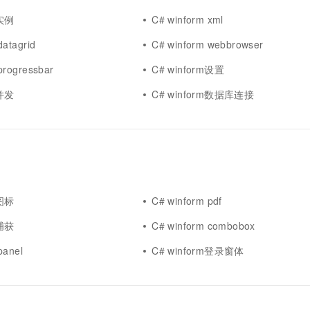
m实例
C# winform xml
datagrid
C# winform webbrowser
progressbar
C# winform设置
m并发
C# winform数据库连接
m图标
C# winform pdf
m捕获
C# winform combobox
panel
C# winform登录窗体