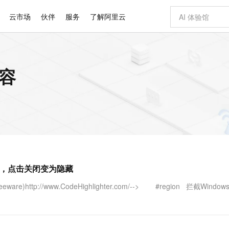
云市场
伙伴
服务
了解阿里云
AI 特惠
数据与 API
成为产品伙伴
企业增值服务
最佳实践
价格计算器
AI 场景体
基础软件
产品伙伴合
阿里云认证
市场活动
配置报价
大模型
内容
自助选配和估算价格
步到位
智启 AI 普惠权益
产品生态集成认证中心
企业支持计划
云上春晚
域名与网站
Qwen Audio：打造专属 AI 语音助手
千问官方 MaaS 平台，为开发者和 Agent 而生，新用户赠送 1 亿 + tokens 额度
一句话生成原生
AI Coding
阿里云Maa
2026 阿里云
云服务器 E
为企业打
数据集
Windows
大模型认证
模型
NEW
NEW
格式还原
值低价云产品抢先购
至高享 1亿+免费 tokens，加速 Al 应用落地
提供智能易用的域名与建站服务
Qwen-Audio-3.0-Realtime 端到端实时语音角色扮演
输入一句话想法,
智能编程，一键
安全可靠、
产品生态伙伴
专家技术服务
云上奥运之旅
弹性计算合作
阿里云中企出
手机三要素
宝塔 Linux
全部认证
价格优势
开源旗舰模型
即刻拥有 DeepSeek-V4-Pro
阿里云 OPC 创新助力计划
千问大模型
一键部署幻兽
AI 电商营销
对象存储 O
大模型
产品生态伙伴工作台
企业增值服务台
云栖战略参考
云存储合作计
云栖大会
身份实名认证
CentOS
训练营
推动算力普惠，释放技术红利
最高返9万
真正可用的 1M 上下文,一次完成代码全链路开发
快速构建应用程序和网站，即刻迈出上云第一步
轻松解锁专属 DeepSeek-V4-Pro
至高百万元 Token 补贴，加速一人公司成长
多元化、高性能、安全可靠的大模型服务
一键购买专属
从图文生成到
云上的中国
数据库合作计
活动全景
短信
Docker
图片和
自进化智能体
5 分钟轻松部署专属 QwenPaw
Token Plan 模型订阅计划
数字证书管理服务（原SSL证书）
高效搭建 AI
AI 广告创作
无影云电脑
企业成长
NEW
HOT
信息公告
看见新力量
云网络合作计
OCR 文字识别
JAVA
越聪明
证享300元代金券
全托管，含MySQL、PostgreSQL、SQL Server、MariaDB多引擎
Qwen3.8-Max 首发尝鲜，限时加量 10 倍，夜间低至2折
实现全站HTTPS，呈现可信的WEB访问
从聊天伙伴进化为能主动干活的本地数字员工
图文、视频一
随时随地安
Kimi-K3
HappyHors
NEW
魔搭 Mode
loud
服务实践
官网公告
失效，点击关闭变为隐藏
Kimi 最新旗舰模型，长程编程与推理利器
让文字生成流
金融模力时刻
Salesforce O
版
发票查验
全能环境
Claude Code + GStack 打造工程团队
千问办公，限时限量积分加倍
Qoder
低代码高效构
AI 建站
短信服务
型
NEW
作计划
计划
创新中心
魔搭 ModelSc
健康状态
理服务
让AI从“聊天伙伴”进化为能干活的“数字员工”
安装技能 GStack，拥有专属 AI 工程团队
你的AI工作搭子，覆盖日常办公高频场景
面向真实软件的智能体编程平台
0 代码专业建
r (freeware)http://www.CodeHighlighter.com/--> #region 拦截Windo
客户案例
天气预报查询
操作系统
Deepseek-v4-pro
HappyHors
态合作计划
态智能体模型
旗舰 MoE 大模型，百万上下文与顶尖推理能力
图生视频，流
同享
万小智 AI 建站低至 15元/月
Qoder CN
AI 短剧/漫剧
云原生数据库 
快递物流查询
WordPress
成为服务伙
高校合作
点，立即开启云上创新
覆盖公网/内网、递归/权威、移动APP等全场景解析服务
送.CN域名，送备案服务码
基于千问大模型等，支持代码智能生成、研发智能问答
AI助力短剧
GLM-5.2
Wan2.7-T
Ubuntu