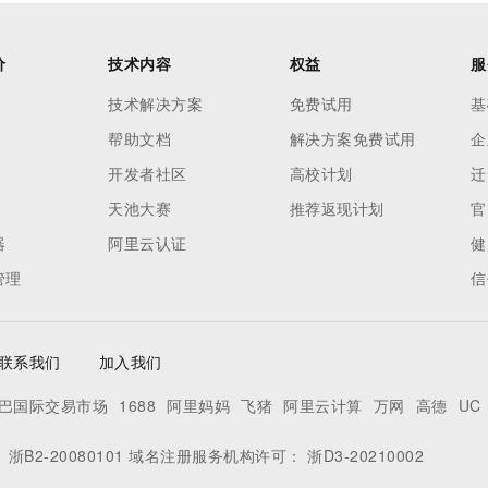
价
技术内容
权益
服
技术解决方案
免费试用
基
帮助文档
解决方案免费试用
企
开发者社区
高校计划
迁
天池大赛
推荐返现计划
官
器
阿里云认证
健
管理
信
联系我们
加入我们
巴国际交易市场
1688
阿里妈妈
飞猪
阿里云计算
万网
高德
UC
：
浙B2-20080101
域名注册服务机构许可：
浙D3-20210002