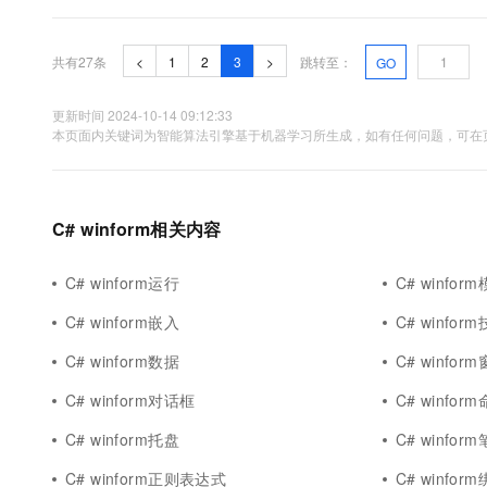
useSystemPasswordChar改为true，然后multiline设置为false，
共有27条
<
1
2
3
>
跳转至：
GO
更新时间 2024-10-14 09:12:33
本页面内关键词为智能算法引擎基于机器学习所生成，如有任何问题，可在页
C# winform相关内容
C# winform运行
C# winfor
C# winform嵌入
C# winfor
C# winform数据
C# winfo
C# winform对话框
C# winfo
C# winform托盘
C# winfor
C# winform正则表达式
C# winfor