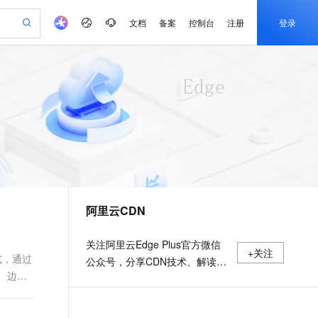
文档
备案
控制台
注册
登录
验
作计划
器
AI 活动
专业服务
服务伙伴合作计划
开发者社区
加入我们
产品动态
服务平台百炼
阿里云 OPC 创新助力计划
一站式生成采购清单，支持单品或批量购买
io：打造专属 AI 语音助手
S产品伙伴计划（繁花）
峰会
CS
造的大模型服务与应用开发平台
一句话生成原生可编辑精美 PPT 文稿
AI 生产力先锋
Al MaaS 服务伙伴赋能合作
域名
博文
Careers
至高可申请百万元
Qwen3.8-Max 模型上线
开启高性价比 AI 编程新体验
弹性可伸缩的云计算服务
Qwen-Audio-3.0-Realtime 端到端实时语音角色扮演
输入一句话想法, 轻松生成专业的 PPT
先锋实践拓展 AI 生产力的边界
Token 补贴，五大权
计划
海大会
伙伴信用分合作计划
商标
问答
社会招聘
益加速 OPC 成功
eek-V4-Pro
SS
一键部署幻兽帕鲁游戏服务器
飞天发布时刻
HOT
Open Search 向量检索版支
划
备案
电子书
校园招聘
pSeek-V4-Pro
视频创作，一键激活电商全链路生产力
稳定、安全、高性价比、高性能的云存储服务
一键购买专属联机服务器，轻松开启游戏
所见，即是所愿
持视频检索 Pipeline 功能
更多支持
划
公司注册
镜像站
视频生成
语音识别与合成
专属 QwenPaw
漫剧工坊：一站式动画创作平台
AI 实训营
HOT
应用身份服务 (IDaaS)
合作伙伴培训与认证
阿里云CDN
划
上云迁移
站生成，高效打造优质广告素材
全接入的云上超级电脑
从聊天伙伴进化为能主动干活的本地数字员工
快速生产连贯的高质量长漫剧
从基础到进阶，Agent 创客手把手教你
OpenClaw 管理能力上线
e-1.1-T2V
Qwen3-TTS-Flash
lScope
我要反馈
查询合作伙伴
畅细腻的高质量视频
离线语音合成大模型，多语言方言自适应，低延迟高稳定
n Alibaba Cloud ISV 合作
代维服务
建企业门户网站
10 分钟搭建微信、支付宝小程序
MaxCompute MaxFrame 提
关注阿里云Edge Plus官方微信
+关注
创新加速
ope
登录合作伙伴管理后台
我要建议
站，无忧落地极速上线
以可视化方式快速构建移动和 PC 门户网站
国内短信简单易用，安全可靠，秒级触达，全球覆盖200+国家和地区。
高效部署网站，快速应用到小程序
供自动弹性内存功能
式，通过
公众号，分享CDN技术、解读视
e-1.1-I2V
Cosyvoice-V3-Flash
 边缘
安全
频应用、获取新品资讯
畅自然，细节丰富
高表现力语音合成大模型，语音克隆听感自然
我要投诉
PolarDB
上云场景组合购
Milvus 弹性伸缩功能新增节
伴
漫剧创作，剧本、分镜、视频高效生成
100%兼容MySQL、PostgreSQL，兼容Oracle，支持集中和分布式
覆盖90%+业务场景，专享组合折扣价
点支持范围
2V
VPN
Fun-ASR