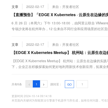
企业名录等。龙湖千丁专注社区、商业、公寓、园区等空间化智能解决
10 分钟在聊天系统中增加
专有云
文章
2022-02-17
来自：开发者社区
【直播预告】「EDGE X Kubernetes · 云原生在边
6 月 26 日（本周六）下午 13:00-18:00 ，由阿里云联合 VMware、I
专场沙龙将在杭州举办，12 位来自不同行业和应用场景的社区贡献者将和 
员，共同分享云原生在边缘的实践与应用。整场活动将在阿里云
约起来吧！....
文章
2022-02-17
来自：开发者社区
【EDGE X Kubernetes Meetup】 杭州站：云原
【EDGE X Kubernetes Meetup】 杭州站：云原生在
下，企业正在积极探索如何更好地利用新技术创新应用，拓展业
车、农业、能源、交通等各行各业。与云原生模式的结合，可以使边
共有6条
<
1
>
跳转至：
GO
更新时间 2024-10-14 09:14:18
本页面内关键词为智能算法引擎基于机器学习所生成，如有任何问题，可在页