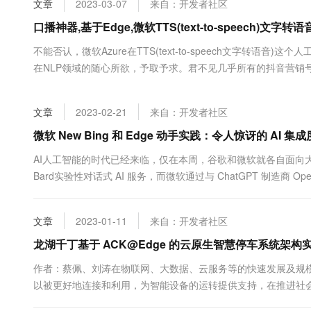
文章
2023-03-07
来自：开发者社区
大数据开发治理平台 Data
AI 产品 免费试用
网络
安全
云开发大赛
Tableau 订阅
口播神器,基于Edge,微软TTS(text-to-speech)文字转语音
1亿+ 大模型 tokens 和 
可观测
入门学习赛
中间件
AI空中课堂在线直播课
不能否认，微软Azure在TTS(text-to-speech文字转语音
云防火墙
140+云产品 免费试用
大模型服务
在NLP领域的随心所欲，予取予求。君不见几乎所有的抖音营销
上云与迁云
云原生的云上边界网络安全
产品新客免费试用，最长1
数据库
一斑，仅有的白璧微瑕之处就是价格略高，虽然国内也可以使用
生态解决方案
千问AI平台-Token Plan
企业出海
大模型ACA认证体验
一个，本次我们使用免费的开源库edge-tts来实现文本转....
大数据计算
文章
2023-02-21
来自：开发者社区
助力企业全员 AI 认知与能
行业生态解决方案
政企业务
媒体服务
千问AI平台-模型体验
微软 New Bing 和 Edge 动手实践：令人惊讶的 AI 集成
开发者生态解决方案
在线体验全尺寸、多种模态
企业服务与云通信
AI人工智能的时代已经来临，仅在本周，谷歌和微软就各自面向
AI 开发和 AI 应用解决
Bard实验性对话式 AI 服务，而微软通过与 ChatGPT 制造商 
Happy 系列大模型
域名与网站
支持Bing和Edge的更新。为了让人们能够释放发现的乐趣，
推出了一个全新的、人工智能驱动的Bing搜索引擎和 ....
终端用户计算
文章
2023-01-11
来自：开发者社区
Serverless
龙湖千丁基于 ACK@Edge 的云原生智慧停车系统架构
大模型解决方案
作者：蔡佩、刘涛在物联网、大数据、云服务等的快速发展及规
开发工具
快速部署 Dify，高效搭建 
以被更好地连接和利用，为智能设备的运转提供支持，在推进社
迁移与运维管理
价值。龙湖千丁是国内最早一批参与智慧城市、智慧社区建设的高