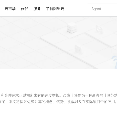
云市场
伙伴
服务
了解阿里云
AI 特惠
数据与 API
成为产品伙伴
企业增值服务
最佳实践
价格计算器
AI 场景体
基础软件
产品伙伴合
阿里云认证
市场活动
配置报价
大模型
自助选配和估算价格
新方式
睿译宝，AI翻译排版一步到位
智启 AI 普惠权益
产品生态集成认证中心
企业支持计划
云上春晚
域名与网站
千问官方 MaaS 平台，为开发者和 Agent 而生，新用户赠送 1 亿 + tokens 额度
Qwen Aud
AI Coding
阿里云Maa
2026 阿里云
云服务器 E
为企业打
数据集
Windows
大模型认证
模型
NEW
NEW
交付可用成果
值低价云产品抢先购
上传文档即自动完成翻译和格式还原
至高享 1亿+免费 tokens，加速 Al 应用落地
提供智能易用的域名与建站服务
智能编程，一键
安全可靠、
产品生态伙伴
专家技术服务
云上奥运之旅
弹性计算合作
阿里云中企出
手机三要素
宝塔 Linux
全部认证
价格优势
有专属领域专家
GLM-5.2：长任务时代开源旗舰模型
阿里云 OPC 创新助力计划
千问大模型
即刻拥有 DeepS
AI 电商营销
对象存储 O
大模型
产品生态伙伴工作台
企业增值服务台
云栖战略参考
云存储合作计
云栖大会
身份实名认证
CentOS
训练营
推动算力普惠，释放技术红利
最高返9万
多领域专家智能体,一键组建 AI 虚拟交付团队
快速构建应用程序和网站，即刻迈出上云第一步
至高百万元 Token 补贴，加速一人公司成长
多元化、高性能、安全可靠的大模型服务
真正可用的 1M 上下文,一次完成代码全链路开发
轻松解锁专属 Dee
从图文生成到
云上的中国
数据库合作计
活动全景
短信
Docker
图片和
站式影视创作平台
Hermes Agent，打造自进化智能体
Token Plan 模型订阅计划
数字证书管理服务（原SSL证书）
5 分钟轻松部署
AI 广告创作
无影云电脑
企业成长
NEW
信息公告
看见新力量
云网络合作计
OCR 文字识别
JAVA
证享300元代金券
可视化编排打通从文字构思到成片全链路闭环
全托管，含MySQL、PostgreSQL、SQL Server、MariaDB多引擎
自主进化，持久记忆，越用越聪明
Qwen3.8-Max 首发尝鲜，限时加量 10 倍，夜间低至2折
实现全站HTTPS，呈现可信的WEB访问
图文、视频一
随时随地安
Kimi-K3
HappyHors
NEW
魔搭 Mode
loud
服务实践
官网公告
Kimi 最新旗舰模型，长程编程与推理利器
让文字生成流
金融模力时刻
Salesforce O
版
发票查验
全能环境
Claude Code + GStack 打造工程团队
千问办公，限时限量积分加倍
Qoder
低代码高效构
AI 建站
短信服务
型
NEW
作计划
计划
创新中心
魔搭 ModelSc
健康状态
理服务
让AI从“聊天伙伴”进化为能干活的“数字员工”
安装技能 GStack，拥有专属 AI 工程团队
你的AI工作搭子，覆盖日常办公高频场景
面向真实软件的智能体编程平台
0 代码专业建
数据量和处理需求正以前所未有的速度增长。边缘计算作为一种新兴的计算范
客户案例
天气预报查询
操作系统
Deepseek-v4-pro
HappyHors
态合作计划
方案。本文将探讨边缘计算的概念、优势、挑战以及在实际项目中的应用。
态智能体模型
旗舰 MoE 大模型，百万上下文与顶尖推理能力
图生视频，流
同享
万小智 AI 建站低至 15元/月
Qoder CN
AI 短剧/漫剧
云原生数据库 
快递物流查询
WordPress
成为服务伙
服务靠近数据源或用...
高校合作
点，立即开启云上创新
覆盖公网/内网、递归/权威、移动APP等全场景解析服务
送.CN域名，送备案服务码
基于千问大模型等，支持代码智能生成、研发智能问答
AI助力短剧
GLM-5.2
Wan2.7-T
Ubuntu