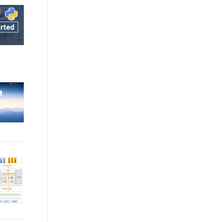
文戏情感细腻自然，动作戏激烈拳拳到肉，实现更强表演能力
支持中英文自由切换，具备更强的噪声鲁棒性
ernetes 版 ACK
云聚AI 严选权益
AI 原生数据库服务发布
SSL 证书
，一键激活高效办公新体验
理容器应用的 K8s 服务
精选AI产品，从模型到应用全链提效
Agent 数据网关
堡垒机
AI 用量加速计划
云原生数据库 PolarDB
应用
防火墙
、识别商机，让客服更高效、服务更出色。
新老同享，达量后返
Agentic Database 发布
千问办公
主机安全
NEW
的智能体编程平台
一站式AI生产力平台
AI 应用及服务市场
伶鹊
企业级人与Agent协作平台，接入和调度多个数字员工
智能客服平台，对话机器人、对话分析、智能外呼
AI 应用
大模型服务平台百炼 - 全妙
大模型
应用创作平台
多模态内容创作工具，已接入 DeepSeek
自然语言处理
数据标注
机器学习
息提取
与 AI 智能体进行实时音视频通话
从文本、图片、视频中提取结构化的属性信息
构建支持视频理解的 AI 音视频实时通话应用