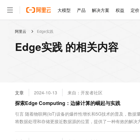
大模型
产品
解决方案
权益
定价
阿里云
Edge实践
大模型
产品
解决方案
权益
定价
云市场
伙伴
服务
了解阿里云
精选产品
精选解决方案
普惠上云
产品定价
精选商城
成为销售伙伴
售前咨询
为什么选择阿里云
千问AI平台
Edge实践 的相关内容
了解云产品的定价详情
大模型服务平台百炼
千问办公，解锁你的工作
普惠上云 官方力荐
分销伙伴
在线服务
网站建设
什么是云计算
大
大模型服务与应用平台
企业级Agent产品，直接
云服务器38元/年起，超
咨询伙伴
多端小程序
技术领先
云上成本管理
售后服务
轻量应用服务器
Agency Agents：拥
官方推荐返现计划
大模型
精选产品
精选解决方案
Salesforce 国际版订阅
稳定可靠
管理和优化成本
推荐新用户得奖励，单订单
销售伙伴合作计划
自助服务
友盟天域
安全合规
人工智能与机器学习
AI
文本生成
云数据库 RDS
HappyHorse 打造一
云工开物
无影生态合作计划
在线服务
文章
2024-10-13
来自：开发者社区
观测云
分析师报告
高校专属算力普惠，学生认
计算
互联网应用开发
Qwen3.8-Max
HOT
Salesforce On Alibaba C
工单服务
探索Edge Computing：边缘计算的崛起与实践
智能体时代全能旗舰模型
Tuya 物联网平台阿里云
研究报告与白皮书
人工智能平台 PAI
快速拥有专属 OpenClaw
大模
Consulting Partner 合
大数据
容器
免费试用
短信专区
一站式AI开发、训练和推
引言 随着物联网(IoT)设备的爆炸性增长和5G技术的普及，
蓝凌 OA
Qwen3.7-Plus
AI 大模型销售与服务生
现代化应用
将数据处理和存储更接近数据源的位置，提供了一种有效的解决
存储
天池大赛
能看、能想、能动手的多模
云解析DNS
解决方案免费试用 新老
电子合同
计算简介 边缘计算是一种分布式计算范式，它将计算、存储和网络
最高领取价值200元试用
安全
网络与CDN
AI 算法大赛
Qwen3-VL-Plus
畅捷通