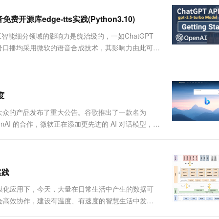
服务生态伙伴
视觉 Coding、空间感知、多模态思考等全面升级
1M上下文，专为长程任务能力而生
云工开物
企业应用
Works
Night Plan 支持 Qwen 3.8-Max
云原生大数据计算服务 MaxCompute
AI 办公
容器服务 Kub
NEW
Red Hat
免费开源库edge-tts实践(Python3.10)
30+ 款产品免费体验
Data Agent 驱动的一站式 Data+AI 开发治理平台
夜间 5 折，Qwen/Meoo/TokenPlan 客户专享
面向分析的企业级SaaS模式云数据仓库
AI智能应用
提供一站式管
科研合作
ERP
堂（旗舰版）
SUSE
)这个人工智能细分领域的影响力是统治级的，一如ChatGPT
智能客服
AI 应用构建
大模型原生
CRM
号口播均采用微软的语音合成技术，其影响力由此可见
防护产品
2个月
自动承接线索
科大讯飞语音合成进行平替，但我们只想要最好的那
建站小程序
Qoder
大模型服务平台百炼-应用模版
OA 办公系统
HOT
NEW
面向真实软件
个人版上线、团队版降价；千问3.8-Max首发发尝鲜
丰富多元化的应用模版和解决方案
力提升
财税管理
模板建站
万有无界
大模型服务平台百炼-智能体
度
400电话
定制建站
的模型效果
灵活可视化地构建企业级 Agent
大众的产品发布了重大公告。谷歌推出了一款名为
方案
广告营销
模板小程序
OpenAI 的合作，微软正在添加更先进的 AI 对话模型，以
秒悟
人工智能平台 PAI
定制小程序
云端极速 AI 
感受创造的奇妙，并更好地利用世界的知识，这两天微软
新一代 AI 视频生成模型，深度适配广告营销等场景
AI Native 的算法工程平台，一站式完成建模、训练、推理服务部署
APP 开发
建站系统
实践
模化应用下，今天，大量在日常生活中产生的数据可
AI 应用
10分钟微调：让0.6B模型媲美235B模
多模态数据信
会高效协作，建设有温度、有速度的智慧生活中发挥
型
依托云原生高可用架构,实现Dify私有化部署
科技企业，已被纳入“专精特新”、国家高新技术认证
用1%尺寸在特定领域达到大模型90%以上效果