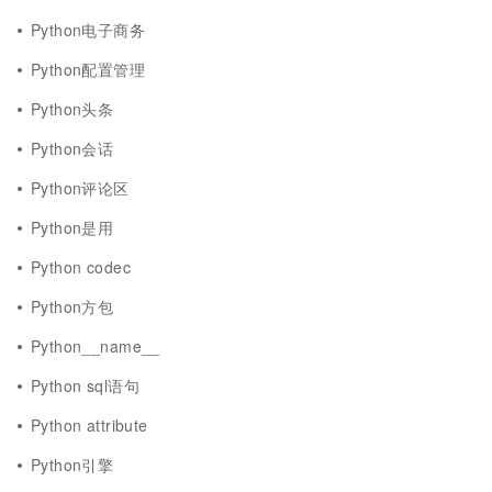
Python电子商务
Python配置管理
Python头条
Python会话
Python评论区
Python是用
Python codec
Python方包
Python__name__
Python sql语句
Python attribute
Python引擎