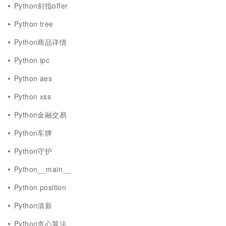
Python剑指offer
Python tree
Python商品详情
Python ipc
Python aes
Python xss
Python金融交易
Python车牌
Python守护
Python__main__
Python position
Python清新
Python贪心算法