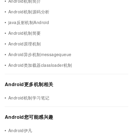
Android机制简介
Android机制源码分析
java反射机制Android
Android机制简要
Android原理机制
Android异步机制messagequeue
Android类加载器classloader机制
Android更多机制相关
Android机制学习笔记
Android您可能感兴趣
Android伊凡