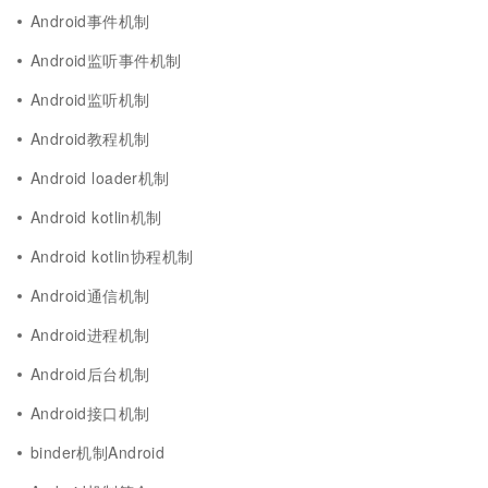
Android事件机制
Android监听事件机制
Android监听机制
Android教程机制
Android loader机制
Android kotlin机制
Android kotlin协程机制
Android通信机制
Android进程机制
Android后台机制
Android接口机制
binder机制Android