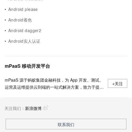
Android please
Android着色
Android dagger2
Android实人认证
mPaaS 移动开发平台
mPaaS 源于蚂蚁集团金融科技，为 App 开发、测试、
+关注
运营及运维提供云到端的一站式解决方案，致力于提供
高效、灵活、稳定的移动研发、管理平台。 官网地
址：
关注我们：
https://www.aliyun.com/product/mobilepaas/mpaas
新浪微博
联系我们