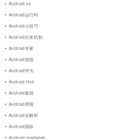
Android vs
Android运行时
Android小技巧
Android分发机制
Android专家
Android加固
Android华为
Android find
Android集锦
Android周报
Android全解析
Android国际
Android mediatek