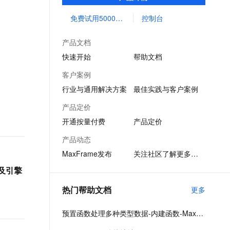
统数据平台在资源扩展性和弹性方面的限
文戏情感细腻自然，动作戏激烈拳拳到肉，实现更强表演能力
支持中英文自由切换，具备更强的噪声鲁棒性
ernetes 版 ACK
云聚AI 严选权益
AI 原生数据库服务发布
SSL 证书
制，最小化用户运维投入，使您可以经济并
免费试用5000CU时
控制台
，一键激活高效办公新体验
理容器应用的 K8s 服务
精选AI产品，从模型到应用全链提效
Agent 数据网关
高效的分析处理海量数据。
堡垒机
AI 用量加速计划
云原生数据库 PolarDB
产品文档
应用
防火墙
、识别商机，让客服更高效、服务更出色。
新老同享，达量后返
Agentic Database 发布
快速开始
帮助文档
千问办公
主机安全
NEW
客户案例
的智能体编程平台
一站式AI生产力平台
行业与通用解决方案
最佳实践与客户案例
AI 应用及服务市场
伶鹊
产品定价
企业级人与Agent协作平台，接入和调度多个数字员工
智能客服平台，对话机器人、对话分析、智能外呼
AI 应用
开通按量付费
产品定价
大模型服务平台百炼 - 全妙
大模型
产品动态
应用创作平台
多模态内容创作工具，已接入 DeepSeek
MaxFrame发布
关注社区了解更多动态
自然语言处理
持及引擎
数据标注
热门帮助文档
更多
机器学习
息提取
与 AI 智能体进行实时音视频通话
预置函数处理多种类型数据-内建函数-MaxCompute-阿里云
从文本、图片、视频中提取结构化的属性信息
构建支持视频理解的 AI 音视频实时通话应用