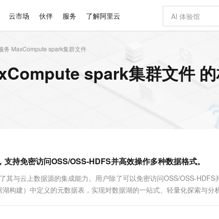
云市场
伙伴
服务
了解阿里云
MaxCompute spark集群文件
AI 特惠
数据与 API
成为产品伙伴
企业增值服务
最佳实践
价格计算器
AI 场景体
基础软件
产品伙伴合
阿里云认证
市场活动
配置报价
大模型
ompute spark集群文件 
自助选配和估算价格
新方式
睿译宝，AI翻译排版一步到位
智启 AI 普惠权益
产品生态集成认证中心
企业支持计划
云上春晚
域名与网站
千问官方 MaaS 平台，为开发者和 Agent 而生，新用户赠送 1 亿 + tokens 额度
Qwen Aud
AI Coding
阿里云Maa
2026 阿里云
云服务器 E
为企业打
数据集
Windows
大模型认证
模型
NEW
NEW
交付可用成果
值低价云产品抢先购
上传文档即自动完成翻译和格式还原
至高享 1亿+免费 tokens，加速 Al 应用落地
提供智能易用的域名与建站服务
智能编程，一键
安全可靠、
产品生态伙伴
专家技术服务
云上奥运之旅
弹性计算合作
阿里云中企出
手机三要素
宝塔 Linux
全部认证
价格优势
有专属领域专家
GLM-5.2：长任务时代开源旗舰模型
阿里云 OPC 创新助力计划
千问大模型
即刻拥有 DeepS
AI 电商营销
对象存储 O
大模型
产品生态伙伴工作台
企业增值服务台
云栖战略参考
云存储合作计
云栖大会
身份实名认证
CentOS
训练营
推动算力普惠，释放技术红利
最高返9万
多领域专家智能体,一键组建 AI 虚拟交付团队
快速构建应用程序和网站，即刻迈出上云第一步
至高百万元 Token 补贴，加速一人公司成长
多元化、高性能、安全可靠的大模型服务
真正可用的 1M 上下文,一次完成代码全链路开发
轻松解锁专属 Dee
从图文生成到
云上的中国
数据库合作计
活动全景
短信
Docker
图片和
站式影视创作平台
Hermes Agent，打造自进化智能体
Token Plan 模型订阅计划
数字证书管理服务（原SSL证书）
5 分钟轻松部署
AI 广告创作
无影云电脑
企业成长
NEW
信息公告
看见新力量
云网络合作计
OCR 文字识别
JAVA
证享300元代金券
可视化编排打通从文字构思到成片全链路闭环
全托管，含MySQL、PostgreSQL、SQL Server、MariaDB多引擎
自主进化，持久记忆，越用越聪明
Qwen3.8-Max 首发尝鲜，限时加量 10 倍，夜间低至2折
实现全站HTTPS，呈现可信的WEB访问
图文、视频一
随时随地安
Kimi-K3
HappyHors
NEW
魔搭 Mode
loud
服务实践
官网公告
DuckDB，支持免密访问OSS/OSS-HDFS并高效操作多种数据格式。
Kimi 最新旗舰模型，长程编程与推理利器
让文字生成流
金融模力时刻
Salesforce O
版
发票查验
全能环境
Claude Code + GStack 打造工程团队
千问办公，限时限量积分加倍
Qoder
低代码高效构
AI 建站
短信服务
型
NEW
作计划
计划
创新中心
魔搭 ModelSc
健康状态
理服务
让AI从“聊天伙伴”进化为能干活的“数字员工”
安装技能 GStack，拥有专属 AI 工程团队
你的AI工作搭子，覆盖日常办公高频场景
面向真实软件的智能体编程平台
0 代码专业建
kDB，并增强了其与云上数据源的集成能力。用户除了可以免密访问OSS/OSS-HDF
客户案例
天气预报查询
操作系统
Deepseek-v4-pro
HappyHors
态合作计划
数据湖构建）中定义的元数据表，实现对数据湖的一站式、轻量化探索与分
态智能体模型
旗舰 MoE 大模型，百万上下文与顶尖推理能力
图生视频，流
同享
万小智 AI 建站低至 15元/月
Qoder CN
AI 短剧/漫剧
云原生数据库 
快递物流查询
WordPress
成为服务伙
高校合作
点，立即开启云上创新
覆盖公网/内网、递归/权威、移动APP等全场景解析服务
送.CN域名，送备案服务码
基于千问大模型等，支持代码智能生成、研发智能问答
AI助力短剧
GLM-5.2
Wan2.7-T
Ubuntu