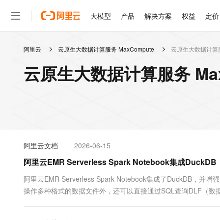
大模型
产品
解决方案
权益
定价
阿里云
云原生大数据计算服务 MaxCompute
云原生大数据计算服务 
大模型
产品
解决方案
权益
定价
云市场
伙伴
服务
了解阿里云
精选产品
精选解决方案
普惠上云
产品定价
精选商城
成为销售伙伴
售前咨询
为什么选择阿里云
千问AI平台
云原生大数据计算服务 MaxC
了解云产品的定价详情
大模型服务平台百炼
千问办公，解锁你的工作
普惠上云 官方力荐
分销伙伴
在线服务
网站建设
什么是云计算
大
大模型服务与应用平台
企业级Agent产品，直接
云服务器38元/年起，超
咨询伙伴
多端小程序
技术领先
云上成本管理
售后服务
轻量应用服务器
Agency Agents：拥
官方推荐返现计划
大模型
精选产品
精选解决方案
Salesforce 国际版订阅
稳定可靠
管理和优化成本
推荐新用户得奖励，单订单
销售伙伴合作计划
自助服务
友盟天域
安全合规
人工智能与机器学习
AI
文本生成
云数据库 RDS
HappyHorse 打造一
云工开物
无影生态合作计划
在线服务
阿里云文档
2026-06-15
观测云
分析师报告
高校专属算力普惠，学生认
计算
互联网应用开发
Qwen3.8-Max
HOT
Salesforce On Alibaba C
工单服务
阿里云EMR Serverless Spark Notebook集成
智能体时代全能旗舰模型
Tuya 物联网平台阿里云
研究报告与白皮书
人工智能平台 PAI
快速拥有专属 OpenClaw
大模
Consulting Partner 合
大数据
容器
免费试用
短信专区
一站式AI开发、训练和推
阿里云EMR Serverless Spark Notebook集成了Duc
蓝凌 OA
Qwen3.7-Plus
AI 大模型销售与服务生
现代化应用
操作多种格式的数据文件外，还可以直接通过SQL查询DLF（
存储
天池大赛
能看、能想、能动手的多模
云解析DNS
解决方案免费试用 新老
电子合同
最高领取价值200元试用
安全
网络与CDN
AI 算法大赛
Qwen3-VL-Plus
畅捷通