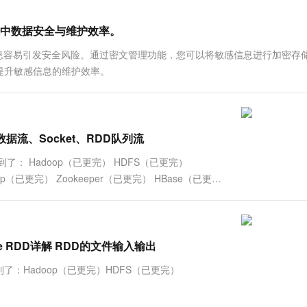
一个 AI 助手
超强辅助，Bol
即刻拥有 DeepSeek-R1 满血版
在企业官网、通讯软件中为客户提供 AI 客服
中数据安全与维护效率。
多种方案随心选，轻松解锁专属 DeepSeek
等信息容易引发安全风险。通过密文管理功能，您可以将敏感信息进行加密存
提升敏感信息的维护效率。
m 文件数据流、Socket、RDD队列流
 Hadoop（已更完） HDFS（已更完）
op（已更完） Zookeeper（已更完） HBase（已更
Value RDD详解 RDD的文件输入输出
：Hadoop（已更完）HDFS（已更完）