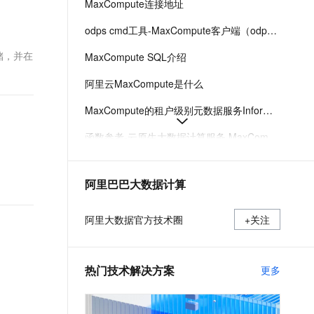
MaxCompute连接地址
t.diy 一步搞定创意建站
构建大模型应用的安全防护体系
通过自然语言交互简化开发流程,全栈开发支持
通过阿里云安全产品对 AI 应用进行安全防护
odps cmd工具-MaxCompute客户端（odpscmd）下载、安装、配置、运行
储，并在
MaxCompute SQL介绍
阿里云MaxCompute是什么
MaxCompute的租户级别元数据服务InformationSchema介绍
函数参考-云原生大数据计算服务 MaxCompute-阿里云
创建和删除表
阿里巴巴大数据计算
MaxCompute日期函数
MaxCompute MCP 服务使用文档
阿里大数据官方技术圈
+关注
热门技术解决方案
更多