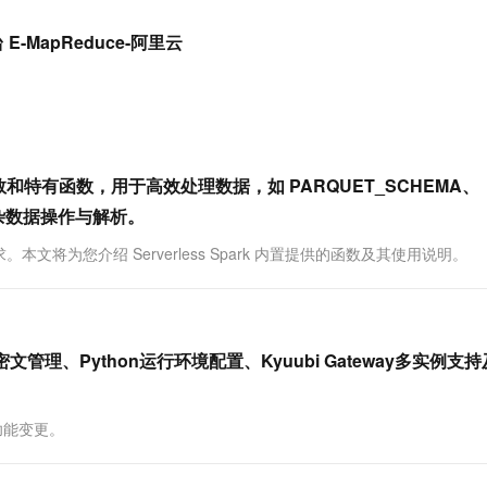
服务生态伙伴
视觉 Coding、空间感知、多模态思考等全面升级
1M上下文，专为长程任务能力而生
云工开物
企业应用
Works
Night Plan 支持 Qwen 3.8-Max
云原生大数据计算服务 MaxCompute
AI 办公
容器服务 Kub
NEW
Red Hat
E-MapReduce-阿里云
30+ 款产品免费体验
Data Agent 驱动的一站式 Data+AI 开发治理平台
夜间 5 折，Qwen/Meoo/TokenPlan 客户专享
面向分析的企业级SaaS模式云数据仓库
AI智能应用
提供一站式管
科研合作
ERP
堂（旗舰版）
SUSE
智能客服
AI 应用构建
大模型原生
CRM
防护产品
2个月
自动承接线索
建站小程序
Qoder
大模型服务平台百炼-应用模版
OA 办公系统
HOT
NEW
面向真实软件
个人版上线、团队版降价；千问3.8-Max首发发尝鲜
丰富多元化的应用模版和解决方案
力提升
财税管理
模板建站
源函数和特有函数，用于高效处理数据，如 PARQUET_SCHEMA、
万有无界
大模型服务平台百炼-智能体
持复杂数据操作与解析。
400电话
定制建站
的模型效果
灵活可视化地构建企业级 Agent
求。本文将为您介绍 Serverless Spark 内置提供的函数及其使用说明。
方案
广告营销
模板小程序
秒悟
人工智能平台 PAI
定制小程序
云端极速 AI 
新一代 AI 视频生成模型，深度适配广告营销等场景
AI Native 的算法工程平台，一站式完成建模、训练、推理服务部署
APP 开发
本新增密文管理、Python运行环境配置、Kyuubi Gateway多实例支
建站系统
的功能变更。
AI 应用
10分钟微调：让0.6B模型媲美235B模
多模态数据信
型
依托云原生高可用架构,实现Dify私有化部署
用1%尺寸在特定领域达到大模型90%以上效果