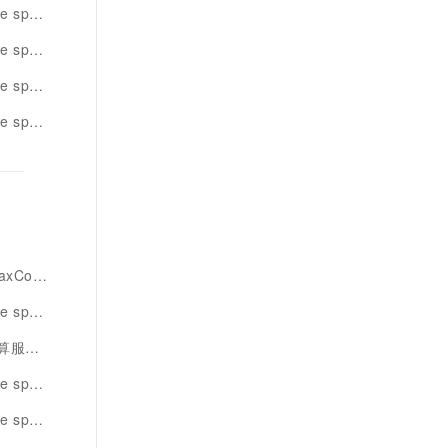
d持久化
count
hdfs
rk环境
pute
rk性能
pute
rk模式
rk实战