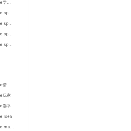
ark
k mc
frame
rk系统
jar包
感分析
te玩家
te选举
 idea
rame