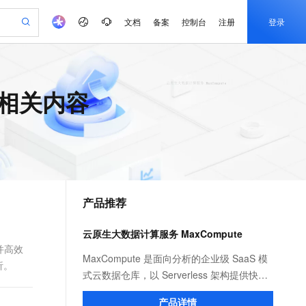
文档
备案
控制台
注册
登录
验
作计划
器
AI 活动
专业服务
服务伙伴合作计划
开发者社区
加入我们
产品动态
服务平台百炼
阿里云 OPC 创新助力计划
的相关内容
一站式生成采购清单，支持单品或批量购买
io：打造专属 AI 语音助手
S产品伙伴计划（繁花）
峰会
CS
造的大模型服务与应用开发平台
一句话生成原生可编辑精美 PPT 文稿
AI 生产力先锋
Al MaaS 服务伙伴赋能合作
域名
博文
Careers
至高可申请百万元
Qwen3.8-Max 模型上线
开启高性价比 AI 编程新体验
弹性可伸缩的云计算服务
Qwen-Audio-3.0-Realtime 端到端实时语音角色扮演
输入一句话想法, 轻松生成专业的 PPT
先锋实践拓展 AI 生产力的边界
Token 补贴，五大权
计划
海大会
伙伴信用分合作计划
商标
问答
社会招聘
益加速 OPC 成功
eek-V4-Pro
SS
一键部署幻兽帕鲁游戏服务器
飞天发布时刻
HOT
Open Search 向量检索版支
划
备案
电子书
校园招聘
pSeek-V4-Pro
视频创作，一键激活电商全链路生产力
稳定、安全、高性价比、高性能的云存储服务
一键购买专属联机服务器，轻松开启游戏
所见，即是所愿
持视频检索 Pipeline 功能
更多支持
划
公司注册
镜像站
视频生成
语音识别与合成
专属 QwenPaw
漫剧工坊：一站式动画创作平台
AI 实训营
HOT
应用身份服务 (IDaaS)
合作伙伴培训与认证
产品推荐
划
上云迁移
站生成，高效打造优质广告素材
全接入的云上超级电脑
从聊天伙伴进化为能主动干活的本地数字员工
快速生产连贯的高质量长漫剧
从基础到进阶，Agent 创客手把手教你
OpenClaw 管理能力上线
e-1.1-T2V
Qwen3-TTS-Flash
lScope
我要反馈
查询合作伙伴
畅细腻的高质量视频
离线语音合成大模型，多语言方言自适应，低延迟高稳定
n Alibaba Cloud ISV 合作
代维服务
建企业门户网站
10 分钟搭建微信、支付宝小程序
云原生大数据计算服务 MaxCompute
MaxCompute MaxFrame 提
创新加速
ope
登录合作伙伴管理后台
我要建议
站，无忧落地极速上线
以可视化方式快速构建移动和 PC 门户网站
国内短信简单易用，安全可靠，秒级触达，全球覆盖200+国家和地区。
高效部署网站，快速应用到小程序
供自动弹性内存功能
S并高效
e-1.1-I2V
Cosyvoice-V3-Flash
MaxCompute 是面向分析的企业级 SaaS 模
析。
安全
畅自然，细节丰富
高表现力语音合成大模型，语音克隆听感自然
我要投诉
PolarDB
式云数据仓库，以 Serverless 架构提供快
上云场景组合购
Milvus 弹性伸缩功能新增节
伴
漫剧创作，剧本、分镜、视频高效生成
100%兼容MySQL、PostgreSQL，兼容Oracle，支持集中和分布式
覆盖90%+业务场景，专享组合折扣价
点支持范围
速、全托管的在线数据仓库服务，消除了传
2V
VPN
Fun-ASR
产品详情