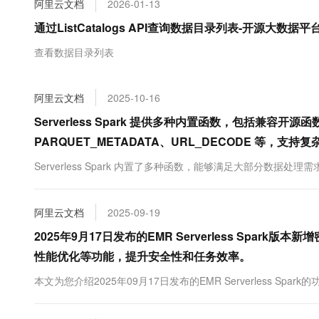
阿里云文档
2026-01-13
大数据开发治理平台 Data
AI 产品 免费试用
网络
安全
云开发大赛
Tableau 订阅
通过ListCatalogs API查询数据目录列表-开源大数据平台 
1亿+ 大模型 tokens 和 
可观测
入门学习赛
中间件
AI空中课堂在线直播课
查看数据目录列表
云防火墙
140+云产品 免费试用
大模型服务
上云与迁云
云原生的云上边界网络安全
产品新客免费试用，最长1
数据库
生态解决方案
千问AI平台-Token Plan
阿里云文档
2025-10-16
企业出海
大模型ACA认证体验
大数据计算
助力企业全员 AI 认知与能
行业生态解决方案
Serverless Spark 提供多种内置函数，包括兼容开
政企业务
媒体服务
千问AI平台-模型体验
PARQUET_METADATA、URL_DECODE 等，支
开发者生态解决方案
在线体验全尺寸、多种模态
企业服务与云通信
Serverless Spark 内置了多种函数，能够满足大部分数据处理需
AI 开发和 AI 应用解决
Happy 系列大模型
域名与网站
阿里云文档
2025-09-19
终端用户计算
2025年9月17日发布的EMR Serverless Spark版
Serverless
大模型解决方案
性能优化等功能，提升安全性和任务效率。
开发工具
本文为您介绍2025年09月17日发布的EMR Serverless Spark
快速部署 Dify，高效搭建 
迁移与运维管理