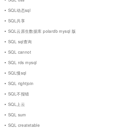
SQL动态sql
SQL共享
SQL云原生数据库 polardb mysql 版
SQL sql查询
SQL cannot
SQL rds mysql
SQL慢sql
SQL rightjoin
SQL不报错
SQL上云
SQL sum
SQL createtable