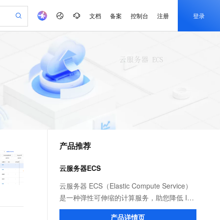
文档
备案
控制台
注册
登录
验
作计划
器
AI 活动
专业服务
服务伙伴合作计划
开发者社区
加入我们
产品动态
服务平台百炼
阿里云 OPC 创新助力计划
一站式生成采购清单，支持单品或批量购买
io：打造专属 AI 语音助手
S产品伙伴计划（繁花）
峰会
CS
造的大模型服务与应用开发平台
一句话生成原生可编辑精美 PPT 文稿
AI 生产力先锋
Al MaaS 服务伙伴赋能合作
域名
博文
Careers
至高可申请百万元
Qwen3.8-Max 模型上线
开启高性价比 AI 编程新体验
弹性可伸缩的云计算服务
Qwen-Audio-3.0-Realtime 端到端实时语音角色扮演
输入一句话想法, 轻松生成专业的 PPT
先锋实践拓展 AI 生产力的边界
Token 补贴，五大权
计划
海大会
伙伴信用分合作计划
商标
问答
社会招聘
益加速 OPC 成功
eek-V4-Pro
SS
一键部署幻兽帕鲁游戏服务器
飞天发布时刻
HOT
Open Search 向量检索版支
划
备案
电子书
校园招聘
pSeek-V4-Pro
视频创作，一键激活电商全链路生产力
稳定、安全、高性价比、高性能的云存储服务
一键购买专属联机服务器，轻松开启游戏
所见，即是所愿
持视频检索 Pipeline 功能
更多支持
划
公司注册
镜像站
视频生成
语音识别与合成
专属 QwenPaw
漫剧工坊：一站式动画创作平台
AI 实训营
HOT
应用身份服务 (IDaaS)
合作伙伴培训与认证
产品推荐
划
上云迁移
站生成，高效打造优质广告素材
全接入的云上超级电脑
从聊天伙伴进化为能主动干活的本地数字员工
快速生产连贯的高质量长漫剧
从基础到进阶，Agent 创客手把手教你
OpenClaw 管理能力上线
e-1.1-T2V
Qwen3-TTS-Flash
lScope
我要反馈
查询合作伙伴
畅细腻的高质量视频
离线语音合成大模型，多语言方言自适应，低延迟高稳定
n Alibaba Cloud ISV 合作
代维服务
建企业门户网站
10 分钟搭建微信、支付宝小程序
云服务器ECS
MaxCompute MaxFrame 提
创新加速
ope
登录合作伙伴管理后台
我要建议
站，无忧落地极速上线
以可视化方式快速构建移动和 PC 门户网站
国内短信简单易用，安全可靠，秒级触达，全球覆盖200+国家和地区。
高效部署网站，快速应用到小程序
供自动弹性内存功能
e-1.1-I2V
Cosyvoice-V3-Flash
云服务器 ECS（Elastic Compute Service）
安全
畅自然，细节丰富
高表现力语音合成大模型，语音克隆听感自然
我要投诉
PolarDB
是一种弹性可伸缩的计算服务，助您降低 IT
上云场景组合购
Milvus 弹性伸缩功能新增节
伴
漫剧创作，剧本、分镜、视频高效生成
100%兼容MySQL、PostgreSQL，兼容Oracle，支持集中和分布式
覆盖90%+业务场景，专享组合折扣价
点支持范围
成本，提升运维效率，使您更专注于核心业
2V
VPN
Fun-ASR
产品详情页