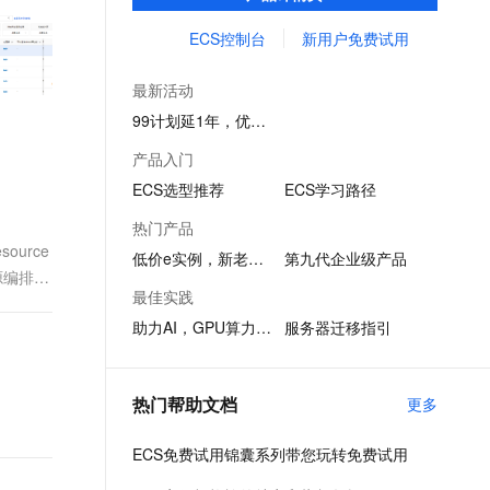
务创新。
文戏情感细腻自然，动作戏激烈拳拳到肉，实现更强表演能力
支持中英文自由切换，具备更强的噪声鲁棒性
ernetes 版 ACK
云聚AI 严选权益
AI 原生数据库服务发布
SSL 证书
ECS控制台
新用户免费试用
，一键激活高效办公新体验
理容器应用的 K8s 服务
精选AI产品，从模型到应用全链提效
Agent 数据网关
堡垒机
AI 用量加速计划
云原生数据库 PolarDB
最新活动
应用
防火墙
、识别商机，让客服更高效、服务更出色。
新老同享，达量后返
Agentic Database 发布
99计划延1年，优惠续享
千问办公
主机安全
NEW
产品入门
的智能体编程平台
一站式AI生产力平台
ECS选型推荐
ECS学习路径
AI 应用及服务市场
伶鹊
热门产品
企业级人与Agent协作平台，接入和调度多个数字员工
智能客服平台，对话机器人、对话分析、智能外呼
urce
AI 应用
低价e实例，新老同享
第九代企业级产品
源编排模
大模型服务平台百炼 - 全妙
大模型
最佳实践
应用创作平台
多模态内容创作工具，已接入 DeepSeek
助力AI，GPU算力1折起
服务器迁移指引
自然语言处理
数据标注
热门帮助文档
更多
机器学习
息提取
与 AI 智能体进行实时音视频通话
ECS免费试用锦囊系列带您玩转免费试用
从文本、图片、视频中提取结构化的属性信息
构建支持视频理解的 AI 音视频实时通话应用