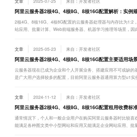
文章
2025-07-25
来自：开发者社区
10 分钟在聊天系统中增加
专有云
阿里云服务器2核4G、4核8G、8核16G配置解析：实
2核4G、8核16G、4核8G配置的云服务器处理器与内存比为1
站应用、批量计算、Web前端服务器、机器学习推理等场景，因
置。目前，企业用户购买通用算力型u1实例2核4G配置5M固定带宽，80G
文章
2025-05-23
来自：开发者社区
阿里云服务器2核4G、4核8G、8核16G配置主要适用
云服务器现在已成为企业和个人开展业务、搭建应用不可或缺的基础
是广大用户选择较多的配置，目前阿里云服务器通用算力型u1实例
且续费价格不变，4核8G目前的活动价格为955.58元1年起，8核16
文章
2024-11-12
来自：开发者社区
阿里云服务器2核4G、4核8G、8核16G配置租用收费
通常情况下，个人和一般企业用户在购买阿里云服务器时比较喜欢购
能满足各种图文类中小型网站和应用又能满足企业网站应用、批量
手入门或初创企业，4核8G与8核16G兼具成本与性能优势，适合