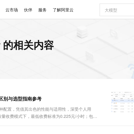
云市场
伙伴
服务
了解阿里云
AI 特惠
数据与 API
成为产品伙伴
企业增值服务
最佳实践
价格计算器
AI 场景体
基础软件
产品伙伴合
阿里云认证
市场活动
配置报价
大模型
参考 的相关内容
自助选配和估算价格
新方式
睿译宝，AI翻译排版一步到位
智启 AI 普惠权益
产品生态集成认证中心
企业支持计划
云上春晚
域名与网站
千问官方 MaaS 平台，为开发者和 Agent 而生，新用户赠送 1 亿 + tokens 额度
Qwen Aud
AI Coding
阿里云Maa
2026 阿里云
云服务器 E
为企业打
数据集
Windows
大模型认证
模型
NEW
NEW
交付可用成果
值低价云产品抢先购
上传文档即自动完成翻译和格式还原
至高享 1亿+免费 tokens，加速 Al 应用落地
提供智能易用的域名与建站服务
智能编程，一键
安全可靠、
产品生态伙伴
专家技术服务
云上奥运之旅
弹性计算合作
阿里云中企出
手机三要素
宝塔 Linux
全部认证
价格优势
有专属领域专家
GLM-5.2：长任务时代开源旗舰模型
阿里云 OPC 创新助力计划
千问大模型
即刻拥有 DeepS
AI 电商营销
对象存储 O
大模型
产品生态伙伴工作台
企业增值服务台
云栖战略参考
云存储合作计
云栖大会
身份实名认证
CentOS
训练营
推动算力普惠，释放技术红利
最高返9万
多领域专家智能体,一键组建 AI 虚拟交付团队
快速构建应用程序和网站，即刻迈出上云第一步
至高百万元 Token 补贴，加速一人公司成长
多元化、高性能、安全可靠的大模型服务
真正可用的 1M 上下文,一次完成代码全链路开发
轻松解锁专属 Dee
从图文生成到
云上的中国
数据库合作计
活动全景
短信
Docker
图片和
站式影视创作平台
Hermes Agent，打造自进化智能体
Token Plan 模型订阅计划
数字证书管理服务（原SSL证书）
5 分钟轻松部署
AI 广告创作
无影云电脑
企业成长
NEW
信息公告
看见新力量
云网络合作计
OCR 文字识别
JAVA
证享300元代金券
可视化编排打通从文字构思到成片全链路闭环
全托管，含MySQL、PostgreSQL、SQL Server、MariaDB多引擎
自主进化，持久记忆，越用越聪明
Qwen3.8-Max 首发尝鲜，限时加量 10 倍，夜间低至2折
实现全站HTTPS，呈现可信的WEB访问
图文、视频一
随时随地安
Kimi-K3
HappyHors
NEW
魔搭 Mode
loud
服务实践
官网公告
实例区别与选型指南参考
Kimi 最新旗舰模型，长程编程与推理利器
让文字生成流
金融模力时刻
Salesforce O
版
发票查验
全能环境
Claude Code + GStack 打造工程团队
千问办公，限时限量积分加倍
Qoder
低代码高效构
AI 建站
短信服务
型
NEW
作计划
计划
创新中心
魔搭 ModelSc
健康状态
理服务
让AI从“聊天伙伴”进化为能干活的“数字员工”
安装技能 GStack，拥有专属 AI 工程团队
你的AI工作搭子，覆盖日常办公高频场景
面向真实软件的智能体编程平台
0 代码专业建
这三种配置，凭借其出色的性能与适用性，深受个人用
客户案例
天气预报查询
操作系统
Deepseek-v4-pro
HappyHors
态合作计划
量收费模式下，最低收费标准为0.225元/小时；包月
态智能体模型
旗舰 MoE 大模型，百万上下文与顶尖推理能力
图生视频，流
同享
万小智 AI 建站低至 15元/月
Qoder CN
AI 短剧/漫剧
云原生数据库 
快递物流查询
WordPress
成为服务伙
..
高校合作
点，立即开启云上创新
覆盖公网/内网、递归/权威、移动APP等全场景解析服务
送.CN域名，送备案服务码
基于千问大模型等，支持代码智能生成、研发智能问答
AI助力短剧
GLM-5.2
Wan2.7-T
Ubuntu