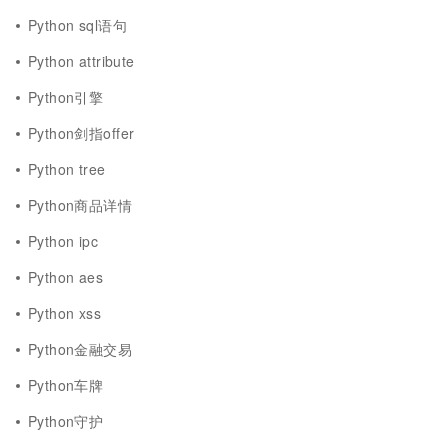
Python sql语句
Python attribute
Python引擎
Python剑指offer
Python tree
Python商品详情
Python ipc
Python aes
Python xss
Python金融交易
Python车牌
Python守护