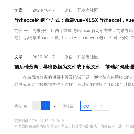
大数据开发治理平台 Data
AI 产品 免费试用
网络
安全
云开发大赛
Tableau 订阅
文章
2024-10-17
来自：开发者社区
1亿+ 大模型 tokens 和 
可观测
入门学习赛
中间件
导出excel的两个方式：前端vue+XLSX 导出excel，v
AI空中课堂在线直播课
云防火墙
140+云产品 免费试用
大模型服务
上云与迁云
前言 一、需求分析 1. 两个方式 导出excel有两个方式，前端导出 和
云原生的云上边界网络安全
产品新客免费试用，最长1
数据库
生态解决方案
包） 后端导出excel：就用 vue+POI（maven 包） 2. 对比分
千问AI平台-Token Plan
企业出海
大模型ACA认证体验
大数据计算
包，但是如果数据量大的话，会卡顿，处理时间慢；当数据量多的时候
助力企业全员 AI 认知与能
行业生态解决方案
政企业务
媒体服务
文章
2022-02-17
来自：开发者社区
千问AI平台-模型体验
开发者生态解决方案
在线体验全尺寸、多种模态
前后端分离，导出数据为文件或下载文件，前端如何处理
企业服务与云通信
AI 开发和 AI 应用解决
Happy 系列大模型
在前后端分离的项目中涉及跨域问题，通常都会使用token
域名与网站
附件或者导出数据为文件的时候，在以前的那些项目前端可以直接用 window.l
前后端分离中这种方式不能把token也一起传到后端进行请求，导
终端用户计算
Serverless
大模型解决方案
共有3条
<
1
>
跳转至：
GO
开发工具
快速部署 Dify，高效搭建 
更新时间 2024-10-18 12:18:12
本页面内关键词为智能算法引擎基于机器学习所生成，如有任何问题，可在页
迁移与运维管理