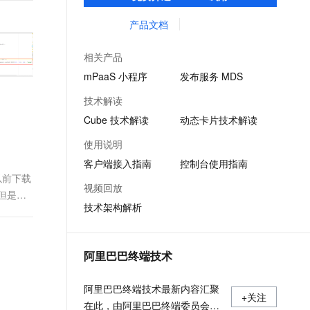
客户提升研发效率的同时，追求轻量、流畅
文戏情感细腻自然，动作戏激烈拳拳到肉，实现更强表演能力
支持中英文自由切换，具备更强的噪声鲁棒性
ernetes 版 ACK
云聚AI 严选权益
云安全中心 AI BAS 智能自动
SSL 证书
的 App 性能体验。
产品文档
，一键激活高效办公新体验
理容器应用的 K8s 服务
精选AI产品，从模型到应用全链提效
化模拟渗透攻击产品发布
堡垒机
AI 用量加速计划
DataWorks ChatBI 会话支持
相关产品
应用
防火墙
、识别商机，让客服更高效、服务更出色。
新老同享，达量后返
上传临时文件分析
mPaaS 小程序
发布服务 MDS
千问办公
主机安全
NEW
技术解读
的智能体编程平台
一站式AI生产力平台
Cube 技术解读
动态卡片技术解读
AI 应用及服务市场
伶鹊
使用说明
企业级人与Agent协作平台，接入和调度多个数字员工
智能客服平台，对话机器人、对话分析、智能外呼
AI 应用
客户端接入指南
控制台使用指南
大模型服务平台百炼 - 全妙
以前下载
大模型
视频回放
应用创作平台
多模态内容创作工具，已接入 DeepSeek
，但是在
技术架构解析
自然语言处理
数据标注
阿里巴巴终端技术
机器学习
息提取
与 AI 智能体进行实时音视频通话
阿里巴巴终端技术最新内容汇聚
从文本、图片、视频中提取结构化的属性信息
构建支持视频理解的 AI 音视频实时通话应用
+关注
在此，由阿里巴巴终端委员会官