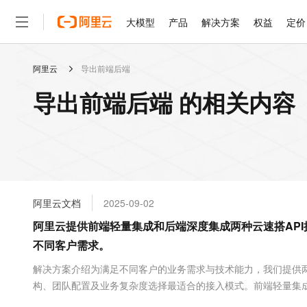
大模型
产品
解决方案
权益
定价
阿里云
导出前端后端
大模型
产品
解决方案
权益
定价
云市场
伙伴
服务
了解阿里云
精选产品
精选解决方案
普惠上云
产品定价
精选商城
成为销售伙伴
售前咨询
为什么选择阿里云
千问AI平台
导出前端后端 的相关内容
了解云产品的定价详情
大模型服务平台百炼
睿译宝，AI翻译排版一
普惠上云 官方力荐
分销伙伴
在线服务
网站建设
什么是云计算
大
大模型服务与应用平台
上传文档即自动完成翻译和
云服务器38元/年起，超
咨询伙伴
多端小程序
技术领先
云上成本管理
售后服务
轻量应用服务器
GLM-5.2：长任务时代
官方推荐返现计划
大模型
精选产品
精选解决方案
Salesforce 国际版订阅
稳定可靠
管理和优化成本
推荐新用户得奖励，单订单
销售伙伴合作计划
自助服务
友盟天域
安全合规
人工智能与机器学习
AI
文本生成
云数据库 RDS
Hermes Agent，打造
云工开物
无影生态合作计划
在线服务
阿里云文档
2025-09-02
观测云
分析师报告
自主进化，持久记忆，越用
高校专属算力普惠，学生认
计算
互联网应用开发
Qwen3.8-Max
HOT
Salesforce On Alibaba C
工单服务
阿里云提供前端轻量集成和后端深度集成两种云速搭AP
智能体时代全能旗舰模型
Tuya 物联网平台阿里云
研究报告与白皮书
人工智能平台 PAI
快速拥有专属 OpenClaw
大模
Consulting Partner 合
大数据
容器
不同客户需求。
免费试用
短信专区
一站式AI开发、训练和推
蓝凌 OA
Qwen3.7-Plus
AI 大模型销售与服务生
现代化应用
存储
天池大赛
解决方案介绍为满足不同客户的业务需求与技术能力，我们提供
能看、能想、能动手的多模
云解析DNS
解决方案免费试用 新老
电子合同
构、团队配置及业务复杂度选择最适合的接入模式。前端轻量集
最高领取价值200元试用
安全
网络与CDN
AI 算法大赛
Qwen3-VL-Plus
案采用纯前端 JavaScript 技术栈，直接调...
畅捷通