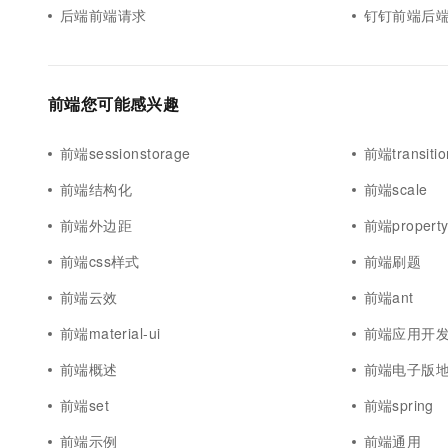
后端前端请求
钉钉前端后
前端您可能感兴趣
前端sessionstorage
前端transitio
前端结构化
前端scale
前端外边距
前端propert
前端css样式
前端刷题
前端云效
前端ant
前端material-ui
前端应用开
前端概述
前端电子版
前端set
前端spring
前端示例
前端通用