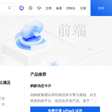
文档
备案
控制台
注册
登录
验
作计划
器
AI 活动
专业服务
服务伙伴合作计划
开发者社区
加入我们
产品动态
服务平台百炼
阿里云 OPC 创新助力计划
一站式生成采购清单，支持单品或批量购买
可编辑精美 PPT 文稿
S产品伙伴计划（繁花）
峰会
CS
造的大模型服务与应用开发平台
Agency Agents：拥有专属领域专家
AI 生产力先锋
Al MaaS 服务伙伴赋能合作
域名
博文
Careers
PolarDB Agentic Database
至高可申请百万元
 轻松生成专业的 PPT
开启高性价比 AI 编程新体验
弹性可伸缩的云计算服务
先锋实践拓展 AI 生产力的边界
发布
多领域专家智能体,一键组建 AI 虚拟交付团队
Token 补贴，五大权
计划
海大会
伙伴信用分合作计划
商标
问答
社会招聘
益加速 OPC 成功
帕鲁游戏服务器
SS
HappyHorse 打造一站式影视创作平台
飞天发布时刻
HOT
秒悟 Meoo CLI 支持一键部
划
备案
电子书
校园招聘
联机服务器，轻松开启游戏
视频创作，一键激活电商全链路生产力
稳定、安全、高性价比、高性能的云存储服务
所见，即是所愿
署项目至阿里云账号
可视化编排打通从文字构思到成片全链路闭环
更多支持
划
公司注册
镜像站
视频生成
语音识别与合成
 智能体与工作流应用
漫剧工坊：一站式动画创作平台
AI 实训营
Flink OSS 支持
合作伙伴培训与认证
产品推荐
划
上云迁移
站生成，高效打造优质广告素材
全接入的云上超级电脑
通过阿里云百炼高效搭建AI应用,助力高效开发
快速生产连贯的高质量长漫剧
从基础到进阶，Agent 创客手把手教你
AssumeRole 角色自定义
e-1.1-T2V
Qwen3-TTS-Flash
lScope
我要反馈
查询合作伙伴
以满足
畅细腻的高质量视频
离线语音合成大模型，多语言方言自适应，低延迟高稳定
n Alibaba Cloud ISV 合作
代维服务
建企业门户网站
10 分钟搭建微信、支付宝小程序
蚂蚁动态卡片
百炼 Qwen3.7-Flash 系列模
创新加速
ope
登录合作伙伴管理后台
我要建议
站，无忧落地极速上线
以可视化方式快速构建移动和 PC 门户网站
国内短信简单易用，安全可靠，秒级触达，全球覆盖200+国家和地区。
高效部署网站，快速应用到小程序
型发布
e-1.1-I2V
Cosyvoice-V3-Flash
由蚂蚁集团以高性能渲染引擎为基础，自主
安全
术架
畅自然，细节丰富
高表现力语音合成大模型，语音克隆听感自然
我要投诉
PolarDB
研发的跨平台、动态化开发产品。基于「支
上云场景组合购
伴
Qoder CN V1.7.0 发布
）本方
漫剧创作，剧本、分镜、视频高效生成
100%兼容MySQL、PostgreSQL，兼容Oracle，支持集中和分布式
覆盖90%+业务场景，专享组合折扣价
付宝」App 页面内的区域动态化技术，帮助
2V
VPN
Fun-ASR
免费开通 mPaaS 试用