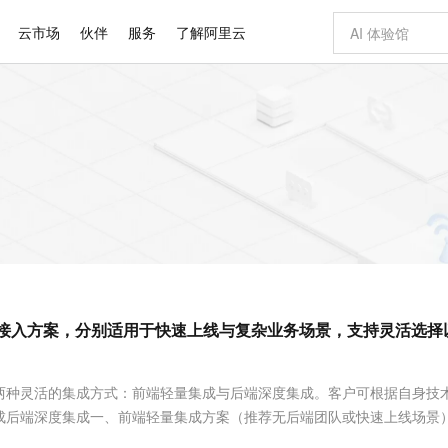
云市场
伙伴
服务
了解阿里云
AI 特惠
数据与 API
成为产品伙伴
企业增值服务
最佳实践
价格计算器
AI 场景体
基础软件
产品伙伴合
阿里云认证
市场活动
配置报价
大模型
自助选配和估算价格
步到位
智启 AI 普惠权益
产品生态集成认证中心
企业支持计划
云上春晚
域名与网站
Qwen Audio：打造专属 AI 语音助手
千问官方 MaaS 平台，为开发者和 Agent 而生，新用户赠送 1 亿 + tokens 额度
一句话生成原生
AI Coding
阿里云Maa
2026 阿里云
云服务器 E
为企业打
数据集
Windows
大模型认证
模型
NEW
NEW
格式还原
值低价云产品抢先购
至高享 1亿+免费 tokens，加速 Al 应用落地
提供智能易用的域名与建站服务
Qwen-Audio-3.0-Realtime 端到端实时语音角色扮演
输入一句话想法,
智能编程，一键
安全可靠、
产品生态伙伴
专家技术服务
云上奥运之旅
弹性计算合作
阿里云中企出
手机三要素
宝塔 Linux
全部认证
价格优势
开源旗舰模型
即刻拥有 DeepSeek-V4-Pro
阿里云 OPC 创新助力计划
千问大模型
一键部署幻兽
AI 电商营销
对象存储 O
大模型
产品生态伙伴工作台
企业增值服务台
云栖战略参考
云存储合作计
云栖大会
身份实名认证
CentOS
训练营
推动算力普惠，释放技术红利
最高返9万
真正可用的 1M 上下文,一次完成代码全链路开发
快速构建应用程序和网站，即刻迈出上云第一步
轻松解锁专属 DeepSeek-V4-Pro
至高百万元 Token 补贴，加速一人公司成长
多元化、高性能、安全可靠的大模型服务
一键购买专属
从图文生成到
云上的中国
数据库合作计
活动全景
短信
Docker
图片和
自进化智能体
5 分钟轻松部署专属 QwenPaw
Token Plan 模型订阅计划
数字证书管理服务（原SSL证书）
高效搭建 AI
AI 广告创作
无影云电脑
企业成长
NEW
HOT
信息公告
看见新力量
云网络合作计
OCR 文字识别
JAVA
越聪明
证享300元代金券
全托管，含MySQL、PostgreSQL、SQL Server、MariaDB多引擎
Qwen3.8-Max 首发尝鲜，限时加量 10 倍，夜间低至2折
实现全站 HTTPS，呈现可信的 Web 访问
从聊天伙伴进化为能主动干活的本地数字员工
图文、视频一
随时随地安
Kimi-K3
HappyHors
NEW
魔搭 Mode
loud
服务实践
官网公告
I接入方案，分别适用于快速上线与复杂业务场景，支持灵活选择
Kimi 最新旗舰模型，长程编程与推理利器
让文字生成流
金融模力时刻
Salesforce O
版
发票查验
全能环境
Claude Code + GStack 打造工程团队
千问办公，限时限量积分加倍
Qoder
低代码高效构
AI 建站
短信服务
型
NEW
作计划
计划
创新中心
魔搭 ModelSc
健康状态
理服务
让AI从“聊天伙伴”进化为能干活的“数字员工”
安装技能 GStack，拥有专属 AI 工程团队
你的AI工作搭子，覆盖日常办公高频场景
面向真实软件的智能体编程平台
0 代码专业建
客户案例
天气预报查询
操作系统
Deepseek-v4-pro
HappyHors
态合作计划
两种灵活的集成方式：前端轻量集成与后端深度集成。客户可根据自身技
态智能体模型
旗舰 MoE 大模型，百万上下文与顶尖推理能力
图生视频，流
同享
万小智 AI 建站低至 15元/月
Qoder CN
AI 短剧/漫剧
云原生数据库 
快递物流查询
WordPress
成为服务伙
高校合作
成后端深度集成一、前端轻量集成方案（推荐无后端团队或快速上线场景
点，立即开启云上创新
覆盖公网/内网、递归/权威、移动APP等全场景解析服务
送.CN域名，送备案服务码
基于千问大模型等，支持代码智能生成、研发智能问答
AI助力短剧
GLM-5.2
Wan2.7-T
Ubuntu