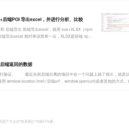
服务生态伙伴
视觉 Coding、空间感知、多模态思考等全面升级
1M上下文，专为长程任务能力而生
云工开物
企业应用
Works
Night Plan 支持 Qwen 3.8-Max
云原生大数据计算服务 MaxCompute
AI 办公
容器服务 Kub
NEW
Red Hat
30+ 款产品免费体验
Data Agent 驱动的一站式 Data+AI 开发治理平台
夜间 5 折，Qwen/Meoo/TokenPlan 客户专享
面向分析的企业级SaaS模式云数据仓库
AI智能应用
提供一站式管
科研合作
ERP
ue+后端POI 导出excel，并进行分析、比较
堂（旗舰版）
SUSE
智能客服
AI 应用构建
大模型原生
CRM
 后端导出 前端导出excel：就用 vue+XLSX（npm
防护产品
2个月
自动承接线索
建站小程序
析 前端导出excel 相对来说简单一点，XLSX是前端 npm
Qoder
大模型服务平台百炼-应用模版
OA 办公系统
HOT
NEW
 使用后端导出会好一点 后端导出exce...
面向真实软件
个人版上线、团队版降价；千问3.8-Max首发发尝鲜
丰富多元化的应用模版和解决方案
力提升
财税管理
模板建站
万有无界
大模型服务平台百炼-智能体
400电话
定制建站
的模型效果
灵活可视化地构建企业级 Agent
后端返回的数据
方案
广告营销
模板小程序
秒悟
人工智能平台 PAI
进行验证。 最近在前后端分离的项目中在一个问题上搞了很久，就是
定制小程序
云端极速 AI 
新一代 AI 视频生成模型，深度适配广告营销等场景
AI Native 的算法工程平台，一站式完成建模、训练、推理服务部署
ocation.href='后端url'，window.open(url)或者其他的方式
致权限不够访问不了后端。 ....
APP 开发
建站系统
AI 应用
10分钟微调：让0.6B模型媲美235B模
多模态数据信
型
依托云原生高可用架构,实现Dify私有化部署
面下方点击"联系我们"与我们沟通。
用1%尺寸在特定领域达到大模型90%以上效果