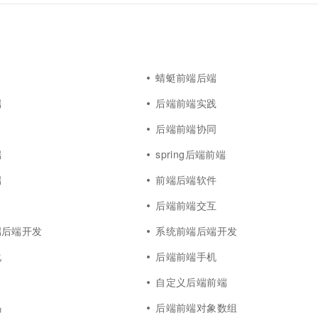
一个 AI 助手
超强辅助，Bol
即刻拥有 DeepSeek-R1 满血版
在企业官网、通讯软件中为客户提供 AI 客服
多种方案随心选，轻松解锁专属 DeepSeek
蜻蜓前端后端
端
后端前端实践
后端前端协同
端
spring后端前端
端
前端后端软件
后端前端交互
端后端开发
系统前端后端开发
化
后端前端手机
端
自定义后端前端
码
后端前端对象数组