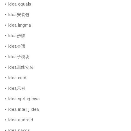
Idea equals
Idea安装包
Idea lingma
Idea步骤
Idea会话
Idea子模块
Idea离线安装
Idea cmd
Idea示例
Idea spring mvc
Idea intellij idea
Idea android
Idea nacos