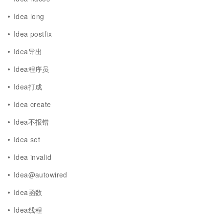
Idea long
Idea postfix
Idea导出
Idea程序员
Idea打成
Idea create
Idea不报错
Idea set
Idea invalid
Idea@autowired
Idea函数
Idea线程