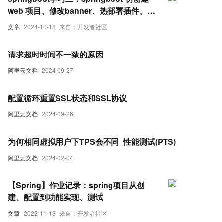
web 项目、修改banner、热部署插件、切
换运行环境、springboot参数配置，打包
文章
2024-10-18
来自：开发者社区
项目并测试成功
请求超时时间不一致的原因
阿里云文档
2024-09-27
配置循环重置SSL状态和SSL协议
阿里云文档
2024-09-26
为何相同虚拟用户下TPS会不同_性能测试(PTS)
阿里云文档
2024-02-04
【Spring】作业记录：spring项目从创
建、配置到功能实现、测试
文章
2022-11-13
来自：开发者社区