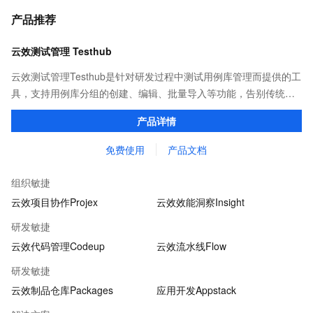
产品推荐
云效测试管理 Testhub
云效测试管理Testhub是针对研发过程中测试用例库管理而提供的工
具，支持用例库分组的创建、编辑、批量导入等功能，告别传统项
目管理中测试用例重复撰写、用例信息共享不易的问题，成为测试
产品详情
人员专属的「武器库」。
免费使用
产品文档
组织敏捷
云效项目协作Projex
云效效能洞察Insight
研发敏捷
云效代码管理Codeup
云效流水线Flow
研发敏捷
云效制品仓库Packages
应用开发Appstack