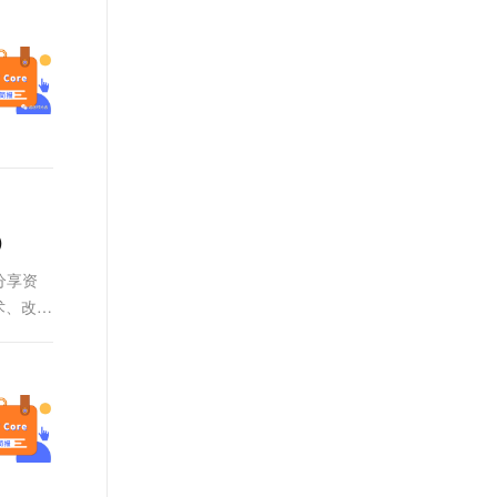
t.diy 一步搞定创意建站
构建大模型应用的安全防护体系
通过自然语言交互简化开发流程,全栈开发支持
通过阿里云安全产品对 AI 应用进行安全防护
）
分享资
术、改进
.