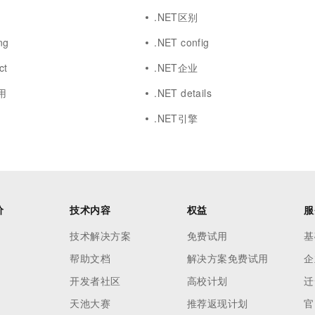
.NET区别
ng
.NET config
ct
.NET企业
应用
.NET details
.NET引擎
价
技术内容
权益
服
技术解决方案
免费试用
基
帮助文档
解决方案免费试用
企
开发者社区
高校计划
迁
天池大赛
推荐返现计划
官