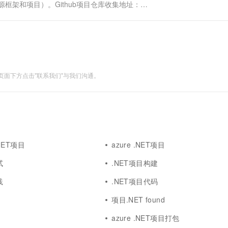
框架和项目）。Github项目仓库收集地址：
issues/5填写格式如下：项目or框架名称+访问链接地址+项目描述：N....
面下方点击"联系我们"与我们沟通。
.NET项目
azure .NET项目
试
.NET项目构建
践
.NET项目代码
项目.NET found
azure .NET项目打包