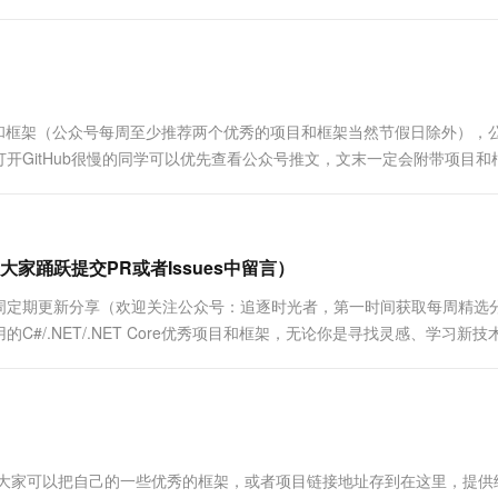
。注意：排名不分先后，都是十分优秀的开源项目和
获取每周....
优秀项目和框架（公众号每周至少推荐两个优秀的项目和框架当然节假日除外），
开GitHub很慢的同学可以优先查看公众号推文，文末一定会附带项目和
，每周定期更新分享（欢迎关注公众号：追逐时光者，第一时间获取每周..
欢迎大家踊跃提交PR或者Issues中留言）
周定期更新分享（欢迎关注公众号：追逐时光者，第一时间获取每周精选
/.NET/.NET Core优秀项目和框架，无论你是寻找灵感、学习新技
指导。关注优秀项目和框架精选能让你及时了解C#、.NET和.NET...
，大家可以把自己的一些优秀的框架，或者项目链接地址存到在这里，提供