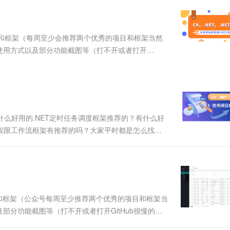
服务生态伙伴
视觉 Coding、空间感知、多模态思考等全面升级
1M上下文，专为长程任务能力而生
云工开物
企业应用
Works
Night Plan 支持 Qwen 3.8-Max
云原生大数据计算服务 MaxCompute
AI 办公
容器服务 Kub
NEW
Red Hat
30+ 款产品免费体验
Data Agent 驱动的一站式 Data+AI 开发治理平台
夜间 5 折，Qwen/Meoo/TokenPlan 客户专享
面向分析的企业级SaaS模式云数据仓库
AI智能应用
提供一站式管
科研合作
ERP
堂（旗舰版）
SUSE
优秀项目和框架（每周至少会推荐两个优秀的项目和框架当然
智能客服
AI 应用构建
大模型原生
CRM
使用方式以及部分功能截图等（打不开或者打开
防护产品
2个月
自动承接线索
项目和框架源码地址）。注意：排名不分先后，都是十
建站小程序
Qoder
大模型服务平台百炼-应用模版
OA 办公系统
HOT
NEW
逐时...
面向真实软件
个人版上线、团队版降价；千问3.8-Max首发发尝鲜
丰富多元化的应用模版和解决方案
力提升
财税管理
模板建站
万有无界
大模型服务平台百炼-智能体
400电话
定制建站
的模型效果
灵活可视化地构建企业级 Agent
：有什么好用的.NET定时任务调度框架推荐的？有什么好
方案
广告营销
模板小程序
台管理、权限工作流框架有推荐的吗？大家平时都是怎么找
秒悟
人工智能平台 PAI
定制小程序
云端极速 AI 
相关的项目和框架可以优先看DotNetGuide的
新一代 AI 视频生成模型，深度适配广告营销等场景
AI Native 的算法工程平台，一站式完成建模、训练、推理服务部署
APP 开发
建站系统
秀项目和框架（公众号每周至少推荐两个优秀的项目和框架当
AI 应用
10分钟微调：让0.6B模型媲美235B模
多模态数据信
分功能截图等（打不开或者打开GitHub很慢的同
型
依托云原生高可用架构,实现Dify私有化部署
址）。注意：排名不分先后，都是十分优秀的开源项
用1%尺寸在特定领域达到大模型90%以上效果