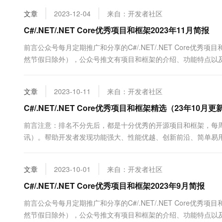
目和框架，每周定期更新分享（欢迎关注公众号：追逐时光者，第一
10 分钟在聊天系统中增加
专有云
文章
2023-12-04
来自：开发者社区
C#/.NET/.NET Core优秀项目和框架2023年11月简报
前言公众号每月定期推广和分享的C#/.NET/.NET Core优
然节假日除外），公众号推文有项目和框架的介绍、功能特点以及部
以优先查看公众号推文，文末一定会附带项目和框架源码地址）
框架，每周定期更新分享（欢迎关注公众号：追逐时光者，第一时间
文章
2023-10-11
来自：开发者社区
C#/.NET/.NET Core优秀项目和框架精选（23
前言注意：排名不分先后，都是十分优秀的开源项目和框架，每
讯）。帮助开发者发现功能强大、性能优越、创新前沿、简单易用的C#
代码质量，还是想拓展自己的技术视野，都能为你提供有价值的参考和
文章
2023-10-01
来自：开发者社区
C#/.NET/.NET Core优秀项目和框架2023年9月简报
前言公众号每月定期推广和分享的C#/.NET/.NET Core优
然节假日除外），公众号推文有项目和框架的介绍、功能特点以及部