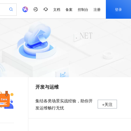
文档
备案
控制台
注册
登录
验
作计划
器
AI 活动
专业服务
服务伙伴合作计划
开发者社区
加入我们
产品动态
服务平台百炼
阿里云 OPC 创新助力计划
一站式生成采购清单，支持单品或批量购买
io：打造专属 AI 语音助手
S产品伙伴计划（繁花）
峰会
CS
造的大模型服务与应用开发平台
一句话生成原生可编辑精美 PPT 文稿
AI 生产力先锋
Al MaaS 服务伙伴赋能合作
域名
博文
Careers
至高可申请百万元
Qwen3.8-Max 模型上线
开启高性价比 AI 编程新体验
弹性可伸缩的云计算服务
Qwen-Audio-3.0-Realtime 端到端实时语音角色扮演
输入一句话想法, 轻松生成专业的 PPT
先锋实践拓展 AI 生产力的边界
Token 补贴，五大权
计划
海大会
伙伴信用分合作计划
商标
问答
社会招聘
益加速 OPC 成功
eek-V4-Pro
SS
一键部署幻兽帕鲁游戏服务器
飞天发布时刻
HOT
Open Search 向量检索版支
划
备案
电子书
校园招聘
pSeek-V4-Pro
视频创作，一键激活电商全链路生产力
稳定、安全、高性价比、高性能的云存储服务
一键购买专属联机服务器，轻松开启游戏
所见，即是所愿
持视频检索 Pipeline 功能
更多支持
划
公司注册
镜像站
视频生成
语音识别与合成
专属 QwenPaw
漫剧工坊：一站式动画创作平台
AI 实训营
HOT
应用身份服务 (IDaaS)
合作伙伴培训与认证
开发与运维
划
上云迁移
站生成，高效打造优质广告素材
全接入的云上超级电脑
从聊天伙伴进化为能主动干活的本地数字员工
快速生产连贯的高质量长漫剧
从基础到进阶，Agent 创客手把手教你
OpenClaw 管理能力上线
e-1.1-T2V
Qwen3-TTS-Flash
lScope
我要反馈
查询合作伙伴
畅细腻的高质量视频
离线语音合成大模型，多语言方言自适应，低延迟高稳定
n Alibaba Cloud ISV 合作
代维服务
建企业门户网站
10 分钟搭建微信、支付宝小程序
MaxCompute MaxFrame 提
集结各类场景实战经验，助你开
+关注
创新加速
ope
登录合作伙伴管理后台
我要建议
站，无忧落地极速上线
以可视化方式快速构建移动和 PC 门户网站
国内短信简单易用，安全可靠，秒级触达，全球覆盖200+国家和地区。
高效部署网站，快速应用到小程序
供自动弹性内存功能
发运维畅行无忧
e-1.1-I2V
Cosyvoice-V3-Flash
安全
畅自然，细节丰富
高表现力语音合成大模型，语音克隆听感自然
我要投诉
PolarDB
上云场景组合购
Milvus 弹性伸缩功能新增节
伴
漫剧创作，剧本、分镜、视频高效生成
100%兼容MySQL、PostgreSQL，兼容Oracle，支持集中和分布式
覆盖90%+业务场景，专享组合折扣价
点支持范围
2V
VPN
Fun-ASR