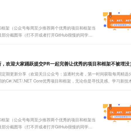
时间获取....
一个 AI 助手
超强辅助，Bol
即刻拥有 DeepSeek-R1 满血版
在企业官网、通讯软件中为客户提供 AI 客服
多种方案随心选，轻松解锁专属 DeepSeek
秀项目和框架（公众号每周至少推荐两个优秀的项目和框架当
分截图等（打不开或者打开GitHub很慢的同学可
。注意：排名不分先后，都是十分优秀的开源项目和
获取每周....
年10月更新，欢迎大家踊跃提交PR一起完善让优秀的项目和框架不被埋没
周定期更新分享（欢迎关注公众号：追逐时光者，第一时间获取每周精选
/.NET/.NET Core优秀项目和框架，无论你是寻找灵感、学习新技
指导。关注优秀项目和框架精选能让你及时了解C#、.NET和.NET...
秀项目和框架（公众号每周至少推荐两个优秀的项目和框架当
分截图等（打不开或者打开GitHub很慢的同学可