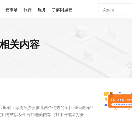
云市场
伙伴
服务
了解阿里云
AI 特惠
数据与 API
成为产品伙伴
企业增值服务
最佳实践
价格计算器
AI 场景体
基础软件
产品伙伴合
阿里云认证
市场活动
配置报价
大模型
 的相关内容
自助选配和估算价格
新方式
睿译宝，AI翻译排版一步到位
智启 AI 普惠权益
产品生态集成认证中心
企业支持计划
云上春晚
域名与网站
千问官方 MaaS 平台，为开发者和 Agent 而生，新用户赠送 1 亿 + tokens 额度
Qwen Aud
AI Coding
阿里云Maa
2026 阿里云
云服务器 E
为企业打
数据集
Windows
大模型认证
模型
NEW
NEW
交付可用成果
值低价云产品抢先购
上传文档即自动完成翻译和格式还原
至高享 1亿+免费 tokens，加速 Al 应用落地
提供智能易用的域名与建站服务
智能编程，一键
安全可靠、
产品生态伙伴
专家技术服务
云上奥运之旅
弹性计算合作
阿里云中企出
手机三要素
宝塔 Linux
全部认证
价格优势
有专属领域专家
GLM-5.2：长任务时代开源旗舰模型
阿里云 OPC 创新助力计划
千问大模型
即刻拥有 DeepS
AI 电商营销
对象存储 O
大模型
产品生态伙伴工作台
企业增值服务台
云栖战略参考
云存储合作计
云栖大会
身份实名认证
CentOS
训练营
推动算力普惠，释放技术红利
最高返9万
多领域专家智能体,一键组建 AI 虚拟交付团队
快速构建应用程序和网站，即刻迈出上云第一步
至高百万元 Token 补贴，加速一人公司成长
多元化、高性能、安全可靠的大模型服务
真正可用的 1M 上下文,一次完成代码全链路开发
轻松解锁专属 Dee
从图文生成到
云上的中国
数据库合作计
活动全景
短信
Docker
图片和
站式影视创作平台
Hermes Agent，打造自进化智能体
Token Plan 模型订阅计划
数字证书管理服务（原SSL证书）
5 分钟轻松部署
AI 广告创作
无影云电脑
企业成长
NEW
信息公告
看见新力量
云网络合作计
OCR 文字识别
JAVA
证享300元代金券
可视化编排打通从文字构思到成片全链路闭环
全托管，含MySQL、PostgreSQL、SQL Server、MariaDB多引擎
自主进化，持久记忆，越用越聪明
Qwen3.8-Max 首发尝鲜，限时加量 10 倍，夜间低至2折
实现全站HTTPS，呈现可信的WEB访问
图文、视频一
随时随地安
Kimi-K3
HappyHors
NEW
魔搭 Mode
loud
服务实践
官网公告
Kimi 最新旗舰模型，长程编程与推理利器
让文字生成流
金融模力时刻
Salesforce O
版
发票查验
全能环境
Claude Code + GStack 打造工程团队
千问办公，限时限量积分加倍
Qoder
低代码高效构
AI 建站
短信服务
型
NEW
作计划
计划
创新中心
魔搭 ModelSc
健康状态
理服务
让AI从“聊天伙伴”进化为能干活的“数字员工”
安装技能 GStack，拥有专属 AI 工程团队
你的AI工作搭子，覆盖日常办公高频场景
面向真实软件的智能体编程平台
0 代码专业建
优秀项目和框架（每周至少会推荐两个优秀的项目和框架当然
客户案例
天气预报查询
操作系统
Deepseek-v4-pro
HappyHors
态合作计划
使用方式以及部分功能截图等（打不开或者打开
态智能体模型
旗舰 MoE 大模型，百万上下文与顶尖推理能力
图生视频，流
同享
万小智 AI 建站低至 15元/月
Qoder CN
AI 短剧/漫剧
云原生数据库 
快递物流查询
WordPress
成为服务伙
项目和框架源码地址）。注意：排名不分先后，都是十
高校合作
点，立即开启云上创新
覆盖公网/内网、递归/权威、移动APP等全场景解析服务
送.CN域名，送备案服务码
基于千问大模型等，支持代码智能生成、研发智能问答
AI助力短剧
GLM-5.2
Wan2.7-T
逐时...
Ubuntu