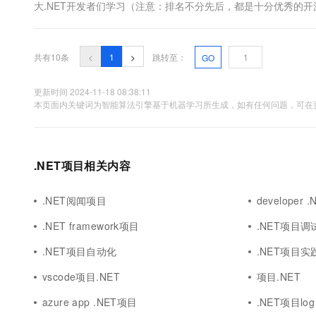
大.NET开发者们学习（注意：排名不分先后，都是十分优秀的开源
https://github.com/YSGStudyHards/DotNetGuide/
共有10条
<
1
>
跳转至：
GO
更新时间 2024-11-18 08:38:11
本页面内关键词为智能算法引擎基于机器学习所生成，如有任何问题，可在页
.NET项目相关内容
.NET阅闻项目
developer 
.NET framework项目
.NET项目调
.NET项目自动化
.NET项目实
vscode项目.NET
项目.NET
azure app .NET项目
.NET项目log