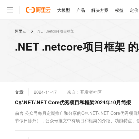
大模型
产品
解决方案
权益
定价
阿里云
.NET .netcore项目框架
大模型
产品
解决方案
权益
定价
云市场
伙伴
服务
了解阿里云
精选产品
精选解决方案
普惠上云
产品定价
精选商城
成为销售伙伴
售前咨询
为什么选择阿里云
千问AI平台
.NET .netcore项目框架
了解云产品的定价详情
大模型服务平台百炼
千问办公，解锁你的工作
普惠上云 官方力荐
分销伙伴
在线服务
网站建设
什么是云计算
大
大模型服务与应用平台
企业级Agent产品，直接
云服务器38元/年起，超
咨询伙伴
多端小程序
技术领先
云上成本管理
售后服务
轻量应用服务器
Agency Agents：拥
官方推荐返现计划
大模型
精选产品
精选解决方案
Salesforce 国际版订阅
稳定可靠
管理和优化成本
推荐新用户得奖励，单订单
销售伙伴合作计划
自助服务
友盟天域
安全合规
人工智能与机器学习
AI
文本生成
云数据库 RDS
HappyHorse 打造一
云工开物
无影生态合作计划
在线服务
文章
2024-11-17
来自：开发者社区
观测云
分析师报告
高校专属算力普惠，学生认
计算
互联网应用开发
Qwen3.8-Max
HOT
Salesforce On Alibaba C
工单服务
C#/.NET/.NET Core优秀项目和框架2024年10月简报
智能体时代全能旗舰模型
Tuya 物联网平台阿里云
研究报告与白皮书
人工智能平台 PAI
快速拥有专属 OpenClaw
大模
Consulting Partner 合
大数据
容器
免费试用
短信专区
一站式AI开发、训练和推
前言 公众号每月定期推广和分享的C#/.NET/.NET Core
蓝凌 OA
Qwen3.7-Plus
AI 大模型销售与服务生
现代化应用
节假日除外），公众号推文中有项目和框架的介绍、功能特点、
存储
天池大赛
能看、能想、能动手的多模
云解析DNS
解决方案免费试用 新老
电子合同
GitHub很慢的同学可以优先查看公众号推文，文末一定会附带
最高领取价值200元试用
安全
网络与CDN
AI 算法大赛
Qwen3-VL-Plus
分优秀的开源项目和框架，每周定期更新分享（欢迎关注公众号：追
畅捷通