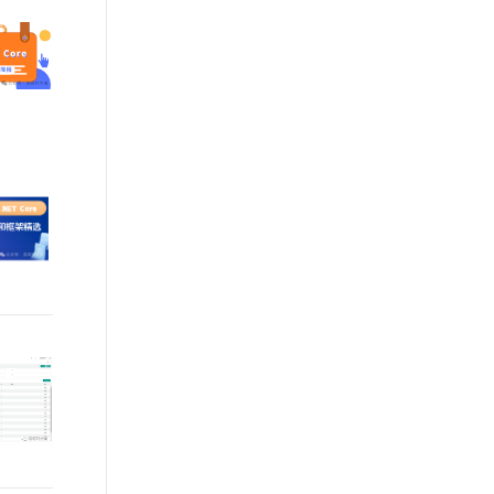
文戏情感细腻自然，动作戏激烈拳拳到肉，实现更强表演能力
支持中英文自由切换，具备更强的噪声鲁棒性
ernetes 版 ACK
云聚AI 严选权益
AI 原生数据库服务发布
SSL 证书
，一键激活高效办公新体验
理容器应用的 K8s 服务
精选AI产品，从模型到应用全链提效
Agent 数据网关
堡垒机
AI 用量加速计划
云原生数据库 PolarDB
应用
防火墙
、识别商机，让客服更高效、服务更出色。
新老同享，达量后返
Agentic Database 发布
千问办公
主机安全
NEW
的智能体编程平台
一站式AI生产力平台
AI 应用及服务市场
伶鹊
企业级人与Agent协作平台，接入和调度多个数字员工
智能客服平台，对话机器人、对话分析、智能外呼
AI 应用
大模型服务平台百炼 - 全妙
大模型
应用创作平台
多模态内容创作工具，已接入 DeepSeek
自然语言处理
数据标注
机器学习
息提取
与 AI 智能体进行实时音视频通话
从文本、图片、视频中提取结构化的属性信息
构建支持视频理解的 AI 音视频实时通话应用