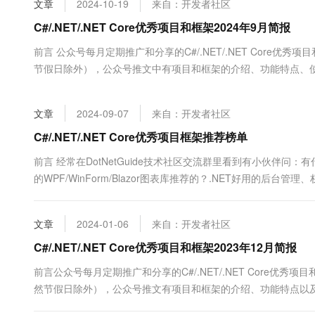
文章
2024-10-19
来自：开发者社区
大数据开发治理平台 Data
AI 产品 免费试用
网络
安全
云开发大赛
Tableau 订阅
C#/.NET/.NET Core优秀项目和框架2024年9月简报
1亿+ 大模型 tokens 和 
可观测
入门学习赛
中间件
AI空中课堂在线直播课
前言 公众号每月定期推广和分享的C#/.NET/.NET Core
云防火墙
140+云产品 免费试用
大模型服务
节假日除外），公众号推文中有项目和框架的介绍、功能特点、
上云与迁云
云原生的云上边界网络安全
产品新客免费试用，最长1
数据库
GitHub很慢的同学可以优先查看公众号推文，文末一定会附带
生态解决方案
千问AI平台-Token Plan
企业出海
大模型ACA认证体验
分优秀的开源项目和框架，每周定期更新分享（欢迎关注公众号：追
大数据计算
文章
2024-09-07
来自：开发者社区
助力企业全员 AI 认知与能
行业生态解决方案
政企业务
媒体服务
千问AI平台-模型体验
C#/.NET/.NET Core优秀项目框架推荐榜单
开发者生态解决方案
在线体验全尺寸、多种模态
企业服务与云通信
前言 经常在DotNetGuide技术社区交流群里看到有小伙伴问
AI 开发和 AI 应用解决
的WPF/WinForm/Blazor图表库推荐的？.NET好用的后
Happy 系列大模型
域名与网站
C#/.NET/.NET Core相关项目和框架的？本文将告诉你找.NET
C#/.NET/.NET C...
终端用户计算
文章
2024-01-06
来自：开发者社区
Serverless
C#/.NET/.NET Core优秀项目和框架2023年12月简报
大模型解决方案
前言公众号每月定期推广和分享的C#/.NET/.NET Core优
开发工具
快速部署 Dify，高效搭建 
然节假日除外），公众号推文有项目和框架的介绍、功能特点以及部
迁移与运维管理
学可以优先查看公众号推文，文末一定会附带项目和框架源码地