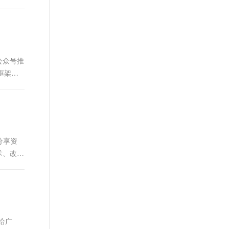
公众号推
框架源
..
分享资
术、改进
.
给广