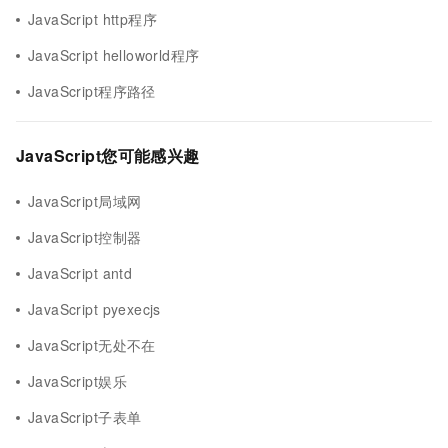
JavaScript http程序
JavaScript helloworld程序
JavaScript程序路径
JavaScript您可能感兴趣
JavaScript局域网
JavaScript控制器
JavaScript antd
JavaScript pyexecjs
JavaScript无处不在
JavaScript娱乐
JavaScript子表单