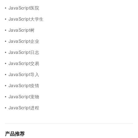
JavaScript医院
JavaScript大学生
JavaScript树
JavaScript企业
JavaScript日志
JavaScript交易
JavaScript导入
JavaScript疫情
JavaScript宠物
JavaScript进程
产品推荐