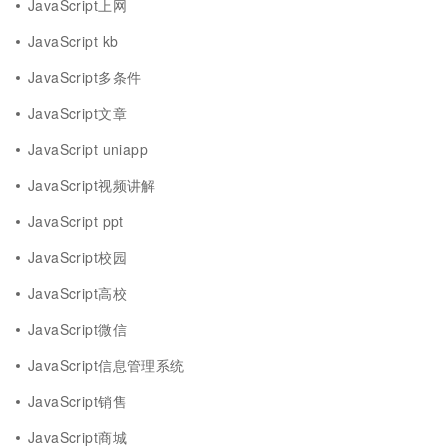
JavaScript上网
JavaScript kb
JavaScript多条件
JavaScript文章
JavaScript uniapp
JavaScript视频讲解
JavaScript ppt
JavaScript校园
JavaScript高校
JavaScript微信
JavaScript信息管理系统
JavaScript销售
JavaScript商城