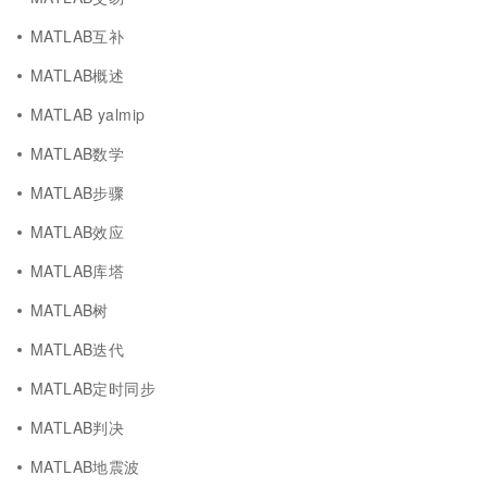
MATLAB互补
MATLAB概述
MATLAB yalmip
MATLAB数学
MATLAB步骤
MATLAB效应
MATLAB库塔
MATLAB树
MATLAB迭代
MATLAB定时同步
MATLAB判决
MATLAB地震波