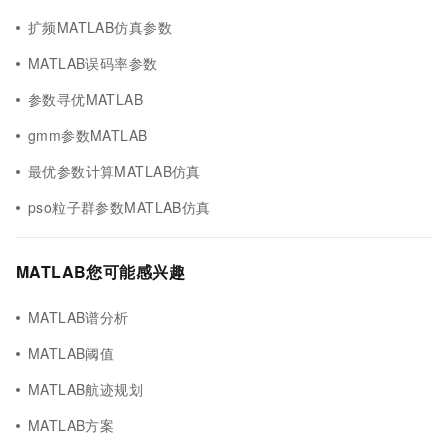
扩频MATLAB仿真参数
MATLAB误码率参数
参数寻优MATLAB
gmm参数MATLAB
最优参数计算MATLAB仿真
pso粒子群参数MATLAB仿真
MATLAB您可能感兴趣
MATLAB谱分析
MATLAB阈值
MATLAB航迹规划
MATLAB方案