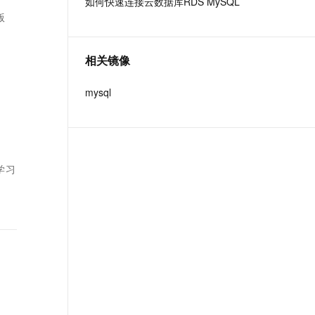
如何快速连接云数据库RDS MySQL
t.diy 一步搞定创意建站
构建大模型应用的安全防护体系
版
通过自然语言交互简化开发流程,全栈开发支持
通过阿里云安全产品对 AI 应用进行安全防护
相关镜像
习
mysql
学习