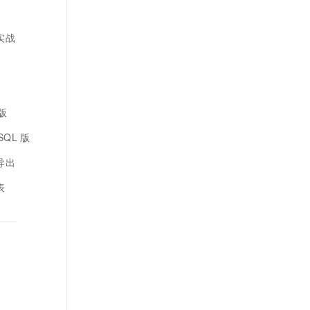
实战
版
SQL 版
导出
表