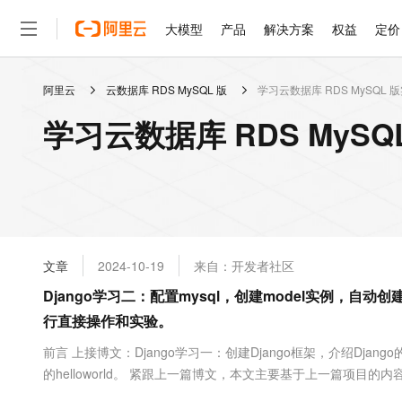
大模型
产品
解决方案
权益
定价
阿里云
云数据库 RDS MySQL 版
学习云数据库 RDS MySQL 
大模型
产品
解决方案
权益
定价
云市场
伙伴
服务
了解阿里云
精选产品
精选解决方案
普惠上云
产品定价
精选商城
成为销售伙伴
售前咨询
为什么选择阿里云
千问AI平台
学习云数据库 RDS MyS
了解云产品的定价详情
大模型服务平台百炼
千问办公，解锁你的工作
普惠上云 官方力荐
分销伙伴
在线服务
网站建设
什么是云计算
大
大模型服务与应用平台
企业级Agent产品，直接
云服务器38元/年起，超
咨询伙伴
多端小程序
技术领先
云上成本管理
售后服务
轻量应用服务器
Agency Agents：拥
官方推荐返现计划
大模型
精选产品
精选解决方案
Salesforce 国际版订阅
稳定可靠
管理和优化成本
推荐新用户得奖励，单订单
销售伙伴合作计划
自助服务
友盟天域
安全合规
人工智能与机器学习
AI
文本生成
云数据库 RDS
HappyHorse 打造一
云工开物
无影生态合作计划
在线服务
文章
2024-10-19
来自：开发者社区
观测云
分析师报告
高校专属算力普惠，学生认
计算
互联网应用开发
Qwen3.8-Max
HOT
Salesforce On Alibaba C
工单服务
Django学习二：配置mysql，创建model实例，自
智能体时代全能旗舰模型
Tuya 物联网平台阿里云
研究报告与白皮书
人工智能平台 PAI
快速拥有专属 OpenClaw
大模
Consulting Partner 合
大数据
容器
行直接操作和实验。
免费试用
短信专区
一站式AI开发、训练和推
蓝凌 OA
Qwen3.7-Plus
AI 大模型销售与服务生
现代化应用
存储
天池大赛
前言 上接博文：Django学习一：创建Django框架，介绍Dj
能看、能想、能动手的多模
云解析DNS
解决方案免费试用 新老
电子合同
的helloworld。 紧跟上一篇博文，本文主要基于上一篇项目的内
最高领取价值200元试用
安全
网络与CDN
AI 算法大赛
Qwen3-VL-Plus
表，进行操作model，并进行反思（不采用自动创建表，如何操作
畅捷通