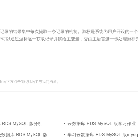
服务生态伙伴
视觉 Coding、空间感知、多模态思考等全面升级
1M上下文，专为长程任务能力而生
云工开物
企业应用
Works
Night Plan 支持 Qwen 3.8-Max
云原生大数据计算服务 MaxCompute
AI 办公
容器服务 Kub
NEW
Red Hat
30+ 款产品免费体验
Data Agent 驱动的一站式 Data+AI 开发治理平台
夜间 5 折，Qwen/Meoo/TokenPlan 客户专享
面向分析的企业级SaaS模式云数据仓库
AI智能应用
提供一站式管
科研合作
ERP
堂（旗舰版）
SUSE
智能客服
AI 应用构建
大模型原生
CRM
据记录的结果集中每次提取一条记录的机制。游标是系统为用户开设的一
防护产品
2个月
自动承接线索
建站小程序
户可以通过游标逐一获取记录并赋给主变量，交由主语言进一步处理游标
Qoder
大模型服务平台百炼-应用模版
OA 办公系统
HOT
NEW
标初始位置在before first，使用的时候是先移到下一行，然后再去
面向真实软件
个人版上线、团队版降价；千问3.8-Max首发发尝鲜
丰富多元化的应用模版和解决方案
力提升
财税管理
模板建站
万有无界
大模型服务平台百炼-智能体
400电话
定制建站
的模型效果
灵活可视化地构建企业级 Agent
方案
广告营销
模板小程序
秒悟
人工智能平台 PAI
面下方点击"联系我们"与我们沟通。
定制小程序
云端极速 AI 
新一代 AI 视频生成模型，深度适配广告营销等场景
AI Native 的算法工程平台，一站式完成建模、训练、推理服务部署
APP 开发
建站系统
AI 应用
10分钟微调：让0.6B模型媲美235B模
多模态数据信
RDS MySQL 版分析
云数据库 RDS MySQL 版学习作业
型
依托云原生高可用架构,实现Dify私有化部署
云数据库 RDS MySQL 版
学习云数据库 RDS MySQL 版mys
用1%尺寸在特定领域达到大模型90%以上效果