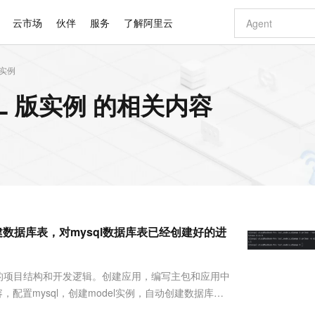
云市场
伙伴
服务
了解阿里云
版实例
AI 特惠
数据与 API
成为产品伙伴
企业增值服务
最佳实践
价格计算器
AI 场景体
基础软件
产品伙伴合
阿里云认证
市场活动
配置报价
大模型
QL 版实例 的相关内容
自助选配和估算价格
新方式
睿译宝，AI翻译排版一步到位
智启 AI 普惠权益
产品生态集成认证中心
企业支持计划
云上春晚
域名与网站
千问官方 MaaS 平台，为开发者和 Agent 而生，新用户赠送 1 亿 + tokens 额度
Qwen Aud
AI Coding
阿里云Maa
2026 阿里云
云服务器 E
为企业打
数据集
Windows
大模型认证
模型
NEW
NEW
交付可用成果
值低价云产品抢先购
上传文档即自动完成翻译和格式还原
至高享 1亿+免费 tokens，加速 Al 应用落地
提供智能易用的域名与建站服务
智能编程，一键
安全可靠、
产品生态伙伴
专家技术服务
云上奥运之旅
弹性计算合作
阿里云中企出
手机三要素
宝塔 Linux
全部认证
价格优势
有专属领域专家
GLM-5.2：长任务时代开源旗舰模型
阿里云 OPC 创新助力计划
千问大模型
即刻拥有 DeepS
AI 电商营销
对象存储 O
大模型
产品生态伙伴工作台
企业增值服务台
云栖战略参考
云存储合作计
云栖大会
身份实名认证
CentOS
训练营
推动算力普惠，释放技术红利
最高返9万
多领域专家智能体,一键组建 AI 虚拟交付团队
快速构建应用程序和网站，即刻迈出上云第一步
至高百万元 Token 补贴，加速一人公司成长
多元化、高性能、安全可靠的大模型服务
真正可用的 1M 上下文,一次完成代码全链路开发
轻松解锁专属 Dee
从图文生成到
云上的中国
数据库合作计
活动全景
短信
Docker
图片和
站式影视创作平台
Hermes Agent，打造自进化智能体
Token Plan 模型订阅计划
数字证书管理服务（原SSL证书）
5 分钟轻松部署
AI 广告创作
无影云电脑
企业成长
NEW
信息公告
看见新力量
云网络合作计
OCR 文字识别
JAVA
证享300元代金券
可视化编排打通从文字构思到成片全链路闭环
全托管，含MySQL、PostgreSQL、SQL Server、MariaDB多引擎
自主进化，持久记忆，越用越聪明
Qwen3.8-Max 首发尝鲜，限时加量 10 倍，夜间低至2折
实现全站HTTPS，呈现可信的WEB访问
图文、视频一
随时随地安
Kimi-K3
HappyHors
NEW
魔搭 Mode
loud
服务实践
官网公告
动创建数据库表，对mysql数据库表已经创建好的进
Kimi 最新旗舰模型，长程编程与推理利器
让文字生成流
金融模力时刻
Salesforce O
版
发票查验
全能环境
Claude Code + GStack 打造工程团队
千问办公，限时限量积分加倍
Qoder
低代码高效构
AI 建站
短信服务
型
NEW
作计划
计划
创新中心
魔搭 ModelSc
健康状态
理服务
让AI从“聊天伙伴”进化为能干活的“数字员工”
安装技能 GStack，拥有专属 AI 工程团队
你的AI工作搭子，覆盖日常办公高频场景
面向真实软件的智能体编程平台
0 代码专业建
客户案例
天气预报查询
操作系统
Deepseek-v4-pro
HappyHors
态合作计划
ango的项目结构和开发逻辑。创建应用，编写主包和应用中
态智能体模型
旗舰 MoE 大模型，百万上下文与顶尖推理能力
图生视频，流
同享
万小智 AI 建站低至 15元/月
Qoder CN
AI 短剧/漫剧
云原生数据库 
快递物流查询
WordPress
成为服务伙
高校合作
容，配置mysql，创建model实例，自动创建数据库
点，立即开启云上创新
覆盖公网/内网、递归/权威、移动APP等全场景解析服务
送.CN域名，送备案服务码
基于千问大模型等，支持代码智能生成、研发智能问答
AI助力短剧
GLM-5.2
Wan2.7-T
mysql的表） 有兴趣可以添加我，一起探讨技术。
Ubuntu