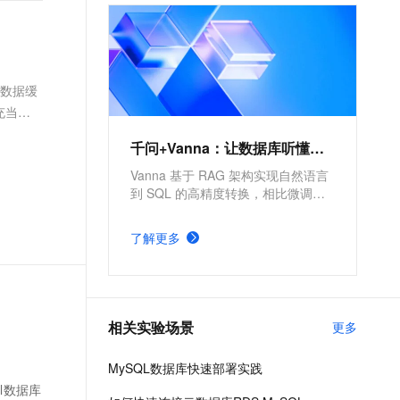
文戏情感细腻自然，动作戏激烈拳拳到肉，实现更强表演能力
支持中英文自由切换，具备更强的噪声鲁棒性
ernetes 版 ACK
云聚AI 严选权益
AI 原生数据库服务发布
SSL 证书
，一键激活高效办公新体验
理容器应用的 K8s 服务
精选AI产品，从模型到应用全链提效
Agent 数据网关
堡垒机
AI 用量加速计划
云原生数据库 PolarDB
应用
防火墙
个数据缓
、识别商机，让客服更高效、服务更出色。
新老同享，达量后返
Agentic Database 发布
充当指
千问办公
主机安全
NEW
数据。
的智能体编程平台
一站式AI生产力平台
千问+Vanna：让数据库听懂人话
AI 应用及服务市场
伶鹊
Vanna 基于 RAG 架构实现自然语言
企业级人与Agent协作平台，接入和调度多个数字员工
智能客服平台，对话机器人、对话分析、智能外呼
到 SQL 的高精度转换，相比微调方
AI 应用
案更简单。依托阿里云全栈云能力，
大模型服务平台百炼 - 全妙
可显著提高自然语言理解精准度与
大模型
了解更多
应用创作平台
SQL 生成执行效率。
多模态内容创作工具，已接入 DeepSeek
自然语言处理
数据标注
相关实验场景
更多
机器学习
息提取
与 AI 智能体进行实时音视频通话
MySQL数据库快速部署实践
从文本、图片、视频中提取结构化的属性信息
构建支持视频理解的 AI 音视频实时通话应用
ql数据库