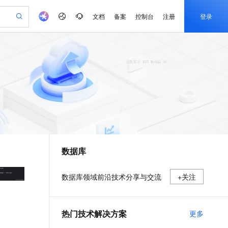
文档
备案
控制台
注册
登录
验
作计划
器
AI 活动
专业服务
服务伙伴合作计划
开发者社区
加入我们
产品动态
服务平台百炼
阿里云 OPC 创新助力计划
一站式生成采购清单，支持单品或批量购买
io：打造专属 AI 语音助手
S产品伙伴计划（繁花）
峰会
CS
造的大模型服务与应用开发平台
一句话生成原生可编辑精美 PPT 文稿
AI 生产力先锋
Al MaaS 服务伙伴赋能合作
域名
博文
Careers
至高可申请百万元
Qwen3.8-Max 模型上线
开启高性价比 AI 编程新体验
弹性可伸缩的云计算服务
Qwen-Audio-3.0-Realtime 端到端实时语音角色扮演
输入一句话想法, 轻松生成专业的 PPT
先锋实践拓展 AI 生产力的边界
Token 补贴，五大权
计划
海大会
伙伴信用分合作计划
商标
问答
社会招聘
益加速 OPC 成功
eek-V4-Pro
SS
一键部署幻兽帕鲁游戏服务器
飞天发布时刻
HOT
Open Search 向量检索版支
划
备案
电子书
校园招聘
pSeek-V4-Pro
视频创作，一键激活电商全链路生产力
稳定、安全、高性价比、高性能的云存储服务
一键购买专属联机服务器，轻松开启游戏
所见，即是所愿
持视频检索 Pipeline 功能
更多支持
划
公司注册
镜像站
视频生成
语音识别与合成
专属 QwenPaw
漫剧工坊：一站式动画创作平台
AI 实训营
HOT
应用身份服务 (IDaaS)
合作伙伴培训与认证
数据库
划
上云迁移
站生成，高效打造优质广告素材
全接入的云上超级电脑
从聊天伙伴进化为能主动干活的本地数字员工
快速生产连贯的高质量长漫剧
从基础到进阶，Agent 创客手把手教你
OpenClaw 管理能力上线
e-1.1-T2V
Qwen3-TTS-Flash
lScope
我要反馈
查询合作伙伴
畅细腻的高质量视频
离线语音合成大模型，多语言方言自适应，低延迟高稳定
n Alibaba Cloud ISV 合作
代维服务
建企业门户网站
10 分钟搭建微信、支付宝小程序
MaxCompute MaxFrame 提
数据库领域前沿技术分享与交流
+关注
创新加速
ope
登录合作伙伴管理后台
我要建议
站，无忧落地极速上线
以可视化方式快速构建移动和 PC 门户网站
国内短信简单易用，安全可靠，秒级触达，全球覆盖200+国家和地区。
高效部署网站，快速应用到小程序
供自动弹性内存功能
e-1.1-I2V
Cosyvoice-V3-Flash
安全
畅自然，细节丰富
高表现力语音合成大模型，语音克隆听感自然
我要投诉
PolarDB
上云场景组合购
Milvus 弹性伸缩功能新增节
伴
热门技术解决方案
更多
漫剧创作，剧本、分镜、视频高效生成
100%兼容MySQL、PostgreSQL，兼容Oracle，支持集中和分布式
覆盖90%+业务场景，专享组合折扣价
点支持范围
2V
VPN
Fun-ASR