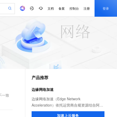
文档
备案
控制台
注册
登录
验
作计划
器
AI 活动
专业服务
服务伙伴合作计划
开发者社区
加入我们
产品动态
服务平台百炼
阿里云 OPC 创新助力计划
一站式生成采购清单，支持单品或批量购买
可编辑精美 PPT 文稿
S产品伙伴计划（繁花）
峰会
CS
造的大模型服务与应用开发平台
Agency Agents：拥有专属领域专家
AI 生产力先锋
Al MaaS 服务伙伴赋能合作
域名
博文
Careers
至高可申请百万元
Qwen3.8-Max 模型上线
 轻松生成专业的 PPT
开启高性价比 AI 编程新体验
弹性可伸缩的云计算服务
先锋实践拓展 AI 生产力的边界
多领域专家智能体,一键组建 AI 虚拟交付团队
Token 补贴，五大权
计划
海大会
伙伴信用分合作计划
商标
问答
社会招聘
益加速 OPC 成功
帕鲁游戏服务器
SS
HappyHorse 打造一站式影视创作平台
飞天发布时刻
HOT
Open Search 向量检索版支
划
备案
电子书
校园招聘
联机服务器，轻松开启游戏
视频创作，一键激活电商全链路生产力
稳定、安全、高性价比、高性能的云存储服务
所见，即是所愿
持视频检索 Pipeline 功能
可视化编排打通从文字构思到成片全链路闭环
更多支持
划
公司注册
镜像站
视频生成
语音识别与合成
 智能体与工作流应用
漫剧工坊：一站式动画创作平台
AI 实训营
应用身份服务 (IDaaS)
合作伙伴培训与认证
产品推荐
划
上云迁移
站生成，高效打造优质广告素材
全接入的云上超级电脑
通过阿里云百炼高效搭建AI应用,助力高效开发
快速生产连贯的高质量长漫剧
从基础到进阶，Agent 创客手把手教你
OpenClaw 管理能力上线
e-1.1-T2V
Qwen3-TTS-Flash
lScope
我要反馈
查询合作伙伴
畅细腻的高质量视频
离线语音合成大模型，多语言方言自适应，低延迟高稳定
n Alibaba Cloud ISV 合作
代维服务
建企业门户网站
10 分钟搭建微信、支付宝小程序
边缘网络加速
MaxCompute MaxFrame 提
创新加速
ope
登录合作伙伴管理后台
我要建议
站，无忧落地极速上线
以可视化方式快速构建移动和 PC 门户网站
国内短信简单易用，安全可靠，秒级触达，全球覆盖200+国家和地区。
高效部署网站，快速应用到小程序
供自动弹性内存功能
t不一致
e-1.1-I2V
Cosyvoice-V3-Flash
边缘网络加速（Edge Network
安全
畅自然，细节丰富
高表现力语音合成大模型，语音克隆听感自然
我要投诉
PolarDB
Acceleration）依托运营商合规资源结合阿里
上云场景组合购
Milvus 弹性伸缩功能新增节
伴
漫剧创作，剧本、分镜、视频高效生成
100%兼容MySQL、PostgreSQL，兼容Oracle，支持集中和分布式
覆盖90%+业务场景，专享组合折扣价
点支持范围
云服务优势，为用户提供稳定安全、高速、
2V
VPN
Fun-ASR
加速上云服务