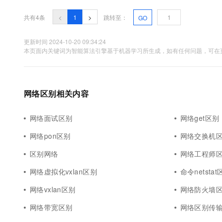
10 分钟在聊天系统中增加
专有云
共有4条
<
1
>
跳转至：
GO
更新时间 2024-10-20 09:34:24
本页面内关键词为智能算法引擎基于机器学习所生成，如有任何问题，可在页
网络区别相关内容
网络面试区别
网络get区别
网络pon区别
网络交换机
区别网络
网络工程师
网络虚拟化vxlan区别
命令netsta
网络vxlan区别
网络防火墙
网络带宽区别
网络区别传