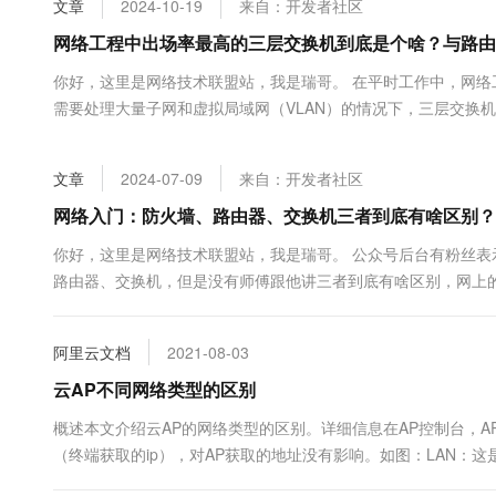
文章
2024-10-19
来自：开发者社区
大数据开发治理平台 Data
AI 产品 免费试用
网络
安全
云开发大赛
Tableau 订阅
网络工程中出场率最高的三层交换机到底是个啥？与路由
1亿+ 大模型 tokens 和 
可观测
入门学习赛
中间件
AI空中课堂在线直播课
你好，这里是网络技术联盟站，我是瑞哥。 在平时工作中，网
云防火墙
140+云产品 免费试用
大模型服务
需要处理大量子网和虚拟局域网（VLAN）的情况下，三层交换机
上云与迁云
云原生的云上边界网络安全
产品新客免费试用，最长1
数据库
层交换机？它与传统的二层交换机和路由器有何不同？为何它在
生态解决方案
千问AI平台-Token Plan
企业出海
大模型ACA认证体验
了解一下三层交换机。 在深入了解三层交换机之前，首先需要简单回顾
大数据计算
文章
2024-07-09
来自：开发者社区
助力企业全员 AI 认知与能
行业生态解决方案
政企业务
媒体服务
千问AI平台-模型体验
网络入门：防火墙、路由器、交换机三者到底有啥区别？
开发者生态解决方案
在线体验全尺寸、多种模态
企业服务与云通信
你好，这里是网络技术联盟站，我是瑞哥。 公众号后台有粉丝
AI 开发和 AI 应用解决
路由器、交换机，但是没有师傅跟他讲三者到底有啥区别，网上
Happy 系列大模型
域名与网站
瑞哥能够出一篇文章详细介绍一下。在这里，非常感谢这位粉丝
及有相同需求的朋友有所帮助！ 目录： [TOC] 首先介绍一下防火墙。
终端用户计算
阿里云文档
2021-08-03
Serverless
云AP不同网络类型的区别
大模型解决方案
概述本文介绍云AP的网络类型的区别。详细信息在AP控制台，A
开发工具
快速部署 Dify，高效搭建 
（终端获取的ip），对AP获取的地址没有影响。如图：LAN：这是
迁移与运维管理
做NAT。该地址池一般为...