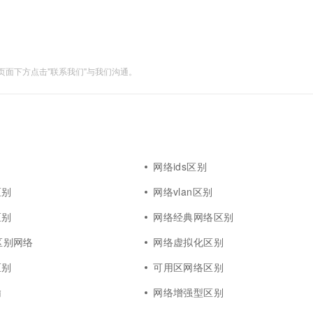
一个 AI 助手
超强辅助，Bol
即刻拥有 DeepSeek-R1 满血版
在企业官网、通讯软件中为客户提供 AI 客服
多种方案随心选，轻松解锁专属 DeepSeek
面下方点击"联系我们"与我们沟通。
网络ids区别
区别
网络vlan区别
区别
网络经典网络区别
t区别网络
网络虚拟化区别
区别
可用区网络区别
输
网络增强型区别