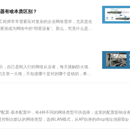
服务生态伙伴
视觉 Coding、空间感知、多模态思考等全面升级
1M上下文，专为长程任务能力而生
云工开物
企业应用
Works
Night Plan 支持 Qwen 3.8-Max
云原生大数据计算服务 MaxCompute
AI 办公
容器服务 Kub
NEW
Red Hat
器有啥本质区别？
30+ 款产品免费体验
Data Agent 驱动的一站式 Data+AI 开发治理平台
夜间 5 折，Qwen/Meoo/TokenPlan 客户专享
面向分析的企业级SaaS模式云数据仓库
AI智能应用
提供一站式管
科研合作
ERP
堂（旗舰版）
SUSE
络工程师常常需要应对复杂的企业网络需求，尤其是在
智能客服
AI 应用构建
大模型原生
CRM
逐渐成为网络中的“明星设备”。那么，究竟什么是三
防护产品
2个月
自动承接线索
网络工程中的出场率如此之高？本文瑞哥带大家好好
建站小程序
Qoder
大模型服务平台百炼-应用模版
OA 办公系统
HOT
NEW
一下OSI模型（O.....
面向真实软件
个人版上线、团队版降价；千问3.8-Max首发发尝鲜
丰富多元化的应用模版和解决方案
力提升
财税管理
模板建站
万有无界
大模型服务平台百炼-智能体
400电话
定制建站
的模型效果
灵活可视化地构建企业级 Agent
表示，自己是刚入行的网络从业者，每天接触防火墙、
方案
广告营销
模板小程序
的文章一大堆，不知道哪个是对的哪个是错的，希望
秒悟
人工智能平台 PAI
定制小程序
云端极速 AI 
的信任！ 今天瑞哥如约分享，希望能够对这位朋友以
新一代 AI 视频生成模型，深度适配广告营销等场景
AI Native 的算法工程平台，一站式完成建模、训练、推理服务部署
 ...
APP 开发
建站系统
P配置-基本配置中，有4种不同的网络类型可供选择；这里的配置影响业
AI 应用
10分钟微调：让0.6B模型媲美235B模
多模态数据信
控制台默认的网络类型，选择LAN模式，从AP自身的dhcp地址池获取ip
型
依托云原生高可用架构,实现Dify私有化部署
用1%尺寸在特定领域达到大模型90%以上效果