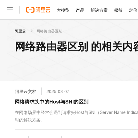
大模型
产品
解决方案
权益
定价
阿里云
网络路由器区别
大模型
产品
解决方案
权益
定价
云市场
伙伴
服务
了解阿里云
精选产品
精选解决方案
普惠上云
产品定价
精选商城
成为销售伙伴
售前咨询
为什么选择阿里云
千问AI平台
网络路由器区别 的相关内
了解云产品的定价详情
大模型服务平台百炼
睿译宝，AI翻译排版一
普惠上云 官方力荐
分销伙伴
在线服务
网站建设
什么是云计算
大
大模型服务与应用平台
上传文档即自动完成翻译和
云服务器38元/年起，超
咨询伙伴
多端小程序
技术领先
云上成本管理
售后服务
轻量应用服务器
GLM-5.2：长任务时代
官方推荐返现计划
大模型
精选产品
精选解决方案
Salesforce 国际版订阅
稳定可靠
管理和优化成本
推荐新用户得奖励，单订单
销售伙伴合作计划
自助服务
友盟天域
安全合规
人工智能与机器学习
AI
文本生成
云数据库 RDS
Hermes Agent，打造
云工开物
无影生态合作计划
在线服务
阿里云文档
2025-03-07
观测云
分析师报告
自主进化，持久记忆，越用
高校专属算力普惠，学生认
计算
互联网应用开发
Qwen3.8-Max
HOT
Salesforce On Alibaba C
工单服务
网络请求头中的Host与SNI的区别
智能体时代全能旗舰模型
Tuya 物联网平台阿里云
研究报告与白皮书
人工智能平台 PAI
快速拥有专属 OpenClaw
大模
Consulting Partner 合
大数据
容器
免费试用
短信专区
一站式AI开发、训练和推
在网络场景中经常会遇到请求头Host与SNI（Server Name I
蓝凌 OA
Qwen3.7-Plus
AI 大模型销售与服务生
现代化应用
时的解决方案。
存储
天池大赛
能看、能想、能动手的多模
云解析DNS
解决方案免费试用 新老
电子合同
最高领取价值200元试用
安全
网络与CDN
AI 算法大赛
Qwen3-VL-Plus
畅捷通