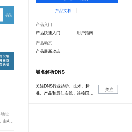
低时延的网络传输，解决客户不同站点的连
文戏情感细腻自然，动作戏激烈拳拳到肉，实现更强表演能力
支持中英文自由切换，具备更强的噪声鲁棒性
ernetes 版 ACK
云聚AI 严选权益
AI 原生数据库服务发布
SSL 证书
接、组网、数据安全传输、业务质量保障问
产品文档
，一键激活高效办公新体验
理容器应用的 K8s 服务
精选AI产品，从模型到应用全链提效
Agent 数据网关
题。
堡垒机
AI 用量加速计划
云原生数据库 PolarDB
产品入门
应用
防火墙
、识别商机，让客服更高效、服务更出色。
新老同享，达量后返
Agentic Database 发布
产品快速入门
用户指南
千问办公
主机安全
NEW
产品动态
的智能体编程平台
一站式AI生产力平台
产品最新动态
AI 应用及服务市场
伶鹊
企业级人与Agent协作平台，接入和调度多个数字员工
智能客服平台，对话机器人、对话分析、智能外呼
AI 应用
域名解析DNS
大模型服务平台百炼 - 全妙
大模型
应用创作平台
多模态内容创作工具，已接入 DeepSeek
关注DNS行业趋势、技术、标
自然语言处理
+关注
准、产品和最佳实践，连接国内
数据标注
外相关技术社群信息，追踪业内
DNS产品动态，加强信息共享，
机器学习
务地址
欢迎大家关注、推荐和投稿。
息提取
与 AI 智能体进行实时音视频通话
，由AP
从文本、图片、视频中提取结构化的属性信息
构建支持视频理解的 AI 音视频实时通话应用