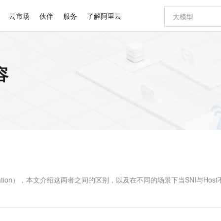
云市场
伙伴
服务
了解阿里云
AI 特惠
数据与 API
成为产品伙伴
企业增值服务
最佳实践
价格计算器
AI 场景体
基础软件
产品伙伴合
阿里云认证
市场活动
配置报价
大模型
容
自助选配和估算价格
步到位
智启 AI 普惠权益
产品生态集成认证中心
企业支持计划
云上春晚
域名与网站
Qwen Audio：打造专属 AI 语音助手
千问官方 MaaS 平台，为开发者和 Agent 而生，新用户赠送 1 亿 + tokens 额度
一句话生成原生
AI Coding
阿里云Maa
2026 阿里云
云服务器 E
为企业打
数据集
Windows
大模型认证
模型
NEW
NEW
格式还原
值低价云产品抢先购
至高享 1亿+免费 tokens，加速 Al 应用落地
提供智能易用的域名与建站服务
Qwen-Audio-3.0-Realtime 端到端实时语音角色扮演
输入一句话想法,
智能编程，一键
安全可靠、
产品生态伙伴
专家技术服务
云上奥运之旅
弹性计算合作
阿里云中企出
手机三要素
宝塔 Linux
全部认证
价格优势
开源旗舰模型
即刻拥有 DeepSeek-V4-Pro
阿里云 OPC 创新助力计划
千问大模型
一键部署幻兽
AI 电商营销
对象存储 O
大模型
产品生态伙伴工作台
企业增值服务台
云栖战略参考
云存储合作计
云栖大会
身份实名认证
CentOS
训练营
推动算力普惠，释放技术红利
最高返9万
真正可用的 1M 上下文,一次完成代码全链路开发
快速构建应用程序和网站，即刻迈出上云第一步
轻松解锁专属 DeepSeek-V4-Pro
至高百万元 Token 补贴，加速一人公司成长
多元化、高性能、安全可靠的大模型服务
一键购买专属
从图文生成到
云上的中国
数据库合作计
活动全景
短信
Docker
图片和
自进化智能体
5 分钟轻松部署专属 QwenPaw
Token Plan 模型订阅计划
数字证书管理服务（原SSL证书）
高效搭建 AI
AI 广告创作
无影云电脑
企业成长
NEW
HOT
信息公告
看见新力量
云网络合作计
OCR 文字识别
JAVA
越聪明
证享300元代金券
全托管，含MySQL、PostgreSQL、SQL Server、MariaDB多引擎
Qwen3.8-Max 首发尝鲜，限时加量 10 倍，夜间低至2折
实现全站HTTPS，呈现可信的WEB访问
从聊天伙伴进化为能主动干活的本地数字员工
图文、视频一
随时随地安
Kimi-K3
HappyHors
NEW
魔搭 Mode
loud
服务实践
官网公告
Kimi 最新旗舰模型，长程编程与推理利器
让文字生成流
金融模力时刻
Salesforce O
版
发票查验
全能环境
Claude Code + GStack 打造工程团队
千问办公，限时限量积分加倍
Qoder
低代码高效构
AI 建站
短信服务
型
NEW
作计划
计划
创新中心
魔搭 ModelSc
健康状态
理服务
让AI从“聊天伙伴”进化为能干活的“数字员工”
安装技能 GStack，拥有专属 AI 工程团队
你的AI工作搭子，覆盖日常办公高频场景
面向真实软件的智能体编程平台
0 代码专业建
ndication），本文介绍这两者之间的区别，以及在不同的场景下当SNI与Hos
客户案例
天气预报查询
操作系统
Deepseek-v4-pro
HappyHors
态合作计划
态智能体模型
旗舰 MoE 大模型，百万上下文与顶尖推理能力
图生视频，流
同享
万小智 AI 建站低至 15元/月
Qoder CN
AI 短剧/漫剧
云原生数据库 
快递物流查询
WordPress
成为服务伙
高校合作
点，立即开启云上创新
覆盖公网/内网、递归/权威、移动APP等全场景解析服务
送.CN域名，送备案服务码
基于千问大模型等，支持代码智能生成、研发智能问答
AI助力短剧
GLM-5.2
Wan2.7-T
Ubuntu