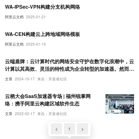
WA-IPSec-VPN构建分支机构网络
阿里云文档
2025-01-21
WA-CEN构建云上跨地域网络模板
阿里云文档
2025-01-15
云端盾牌：云计算时代的网络安全守护在数字化浪潮中，云
计算以其高效、灵活的特性成为企业转型的加速器。然而，
伴随其迅猛发展，网络安全问题亦如影随形，成为悬在每个
文章
2024-10-17
来自：开发者社区
组织头顶的达摩克利斯之剑。本文旨在探讨云计算服务中的
网络安全挑战，分析信息安全的重要性，并提出相应对策，
云栖大会SaaS加速器专场 | 福州锐掌网
以期为企业构建一道坚实的云端防护网。
络：携手阿里云构建区域软件生态
文章
2022-02-17
来自：开发者社区
<
1
>