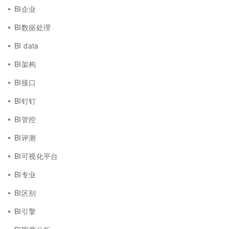
BI企业
BI数据处理
BI data
BI架构
BI接口
BI钉钉
BI管控
BI评测
BI可视化平台
BI专业
BI区别
BI引擎