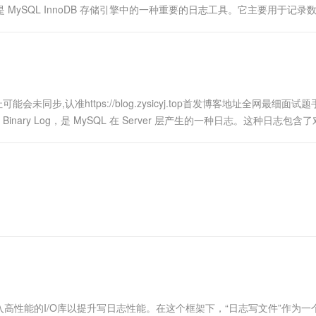
 Log 是 MySQL InnoDB 存储引擎中的一种重要的日志工具。它主要用于记
统崩溃等异....
步,认准https://blog.zysicyj.top首发博客地址全网最细面试
 Binary Log，是 MySQL 在 Server 层产生的一种日志。这种日志包含
...
高性能的I/O库以提升写日志性能。在这个框架下，“日志写文件”作为一