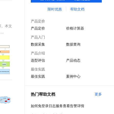
费与投递等功能，提升研发、运维、运营、
文戏情感细腻自然，动作戏激烈拳拳到肉，实现更强表演能力
支持中英文自由切换，具备更强的噪声鲁棒性
ernetes 版 ACK
云聚AI 严选权益
AI 原生数据库服务发布
SSL 证书
安全等场景化智能应用能力。
限时优惠
帮助文档
，一键激活高效办公新体验
理容器应用的 K8s 服务
精选AI产品，从模型到应用全链提效
Agent 数据网关
堡垒机
AI 用量加速计划
云原生数据库 PolarDB
产品定价
应用
防火墙
节。本文
、识别商机，让客服更高效、服务更出色。
新老同享，达量后返
Agentic Database 发布
产品定价
价格计算器
令
千问办公
主机安全
NEW
产品入门
的智能体编程平台
一站式AI生产力平台
数据采集
数据查询
AI 应用及服务市场
伶鹊
产品介绍
企业级人与Agent协作平台，接入和调度多个数字员工
智能客服平台，对话机器人、对话分析、智能外呼
AI 应用
选型评估
产品动态
大模型服务平台百炼 - 全妙
大模型
最佳实践
应用创作平台
多模态内容创作工具，已接入 DeepSeek
最佳实践
案例中心
自然语言处理
数据标注
热门帮助文档
更多
机器学习
息提取
与 AI 智能体进行实时音视频通话
如何免登录日志服务查看告警详情
从文本、图片、视频中提取结构化的属性信息
构建支持视频理解的 AI 音视频实时通话应用