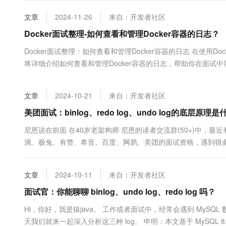
发？怎么实现的？ 底层原理是什么...
大数据开发治理平台 Data
AI 产品 免费试用
网络
安全
云开发大赛
Tableau 订阅
文章
2024-11-26
来自：开发者社区
1亿+ 大模型 tokens 和 
可观测
入门学习赛
中间件
Docker面试整理-如何查看和管理Docker容器的日志？
AI空中课堂在线直播课
云防火墙
140+云产品 免费试用
大模型服务
上云与迁云
Docker面试整理：如何查看和管理Docker容器的日志 在使
云原生的云上边界网络安全
产品新客免费试用，最长1
数据库
生态解决方案
将详细介绍如何查看和管理Docker容器的日志，帮助你在面试中展示专业
千问AI平台-Token Plan
企业出海
大模型ACA认证体验
大数据计算
docker logs命令是查看Docker容器日志的主...
助力企业全员 AI 认知与能
行业生态解决方案
政企业务
媒体服务
文章
2024-10-21
来自：开发者社区
千问AI平台-模型体验
开发者生态解决方案
在线体验全尺寸、多种模态
美团面试：binlog、redo log、undo log的底层
企业服务与云通信
AI 开发和 AI 应用解决
Happy 系列大模型
尼恩说在前面 在40岁老架构师 尼恩的读者交流群(50+)中，
域名与网站
滴、极兔、有赞、希音、百度、网易、美团的面试资格，遇到很多很重要的面
log、 binlog 分别实现了事务ACID的那些特性？ 谈谈：如何解决 bin
终端用户计算
文章
2024-10-11
来自：开发者社区
Serverless
大模型解决方案
面试官：你能聊聊 binlog、undo log、redo log 吗？
开发工具
快速部署 Dify，高效搭建 
Hi，你好，我是猿java。 工作或者面试中，经常会遇到 MySQL 数据库 
迁移与运维管理
天我们就来一起深入分析这三种 log。 申明：本文基于 MySQL 8.0.30