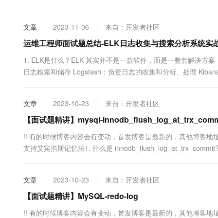
10 分钟在聊天系统中增加
Oy公司...
专有云
文章
2023-11-06
来自：开发者社区
运维工程师面试题总结-ELK日志收集与搜索分析系统实战
1. ELK是什么？ELK 其实并不是一款软件，而是一整套解决方案，是
日志检索和储存 Logstash：负责日志的收集和分析、处理 Ki
常是配合使用，而且又先后归于 Elastic.co 公司名下，故被简称为 ELK
式实时....
文章
2023-10-23
来自：开发者社区
【面试题精讲】mysql-innodb_flush_log_at_trx_comm
!! 有的时候博客内容会有变动，首发博客是最新的，其他博客地址可能会未同
支持艾宾浩斯记忆法1. 什么是 innodb_flush_log_at_trx_commi
InnoDB 引擎。该变量定义了 In....
文章
2023-10-23
来自：开发者社区
【面试题精讲】MySQL-redo-log
!! 有的时候博客内容会有变动，首发博客是最新的，其他博客地址可能会未同