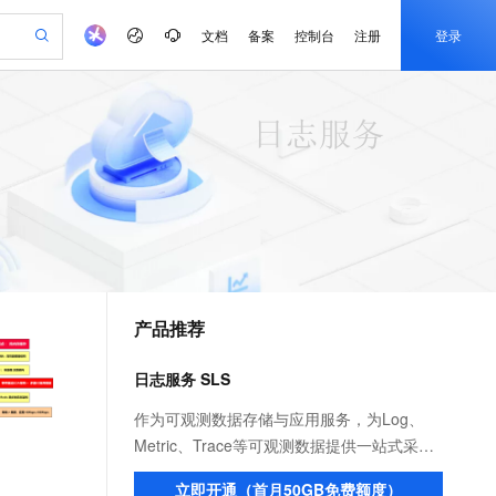
文档
备案
控制台
注册
登录
验
作计划
器
AI 活动
专业服务
服务伙伴合作计划
开发者社区
加入我们
产品动态
服务平台百炼
阿里云 OPC 创新助力计划
一站式生成采购清单，支持单品或批量购买
io：打造专属 AI 语音助手
S产品伙伴计划（繁花）
峰会
CS
造的大模型服务与应用开发平台
一句话生成原生可编辑精美 PPT 文稿
AI 生产力先锋
Al MaaS 服务伙伴赋能合作
域名
博文
Careers
至高可申请百万元
Qwen3.8-Max 模型上线
开启高性价比 AI 编程新体验
弹性可伸缩的云计算服务
Qwen-Audio-3.0-Realtime 端到端实时语音角色扮演
输入一句话想法, 轻松生成专业的 PPT
先锋实践拓展 AI 生产力的边界
Token 补贴，五大权
计划
海大会
伙伴信用分合作计划
商标
问答
社会招聘
益加速 OPC 成功
eek-V4-Pro
SS
一键部署幻兽帕鲁游戏服务器
飞天发布时刻
HOT
Open Search 向量检索版支
划
备案
电子书
校园招聘
pSeek-V4-Pro
视频创作，一键激活电商全链路生产力
稳定、安全、高性价比、高性能的云存储服务
一键购买专属联机服务器，轻松开启游戏
所见，即是所愿
持视频检索 Pipeline 功能
更多支持
划
公司注册
镜像站
视频生成
语音识别与合成
专属 QwenPaw
漫剧工坊：一站式动画创作平台
AI 实训营
HOT
应用身份服务 (IDaaS)
合作伙伴培训与认证
产品推荐
划
上云迁移
站生成，高效打造优质广告素材
全接入的云上超级电脑
从聊天伙伴进化为能主动干活的本地数字员工
快速生产连贯的高质量长漫剧
从基础到进阶，Agent 创客手把手教你
OpenClaw 管理能力上线
e-1.1-T2V
Qwen3-TTS-Flash
lScope
我要反馈
查询合作伙伴
畅细腻的高质量视频
离线语音合成大模型，多语言方言自适应，低延迟高稳定
n Alibaba Cloud ISV 合作
代维服务
建企业门户网站
10 分钟搭建微信、支付宝小程序
日志服务 SLS
MaxCompute MaxFrame 提
创新加速
ope
登录合作伙伴管理后台
我要建议
站，无忧落地极速上线
以可视化方式快速构建移动和 PC 门户网站
国内短信简单易用，安全可靠，秒级触达，全球覆盖200+国家和地区。
高效部署网站，快速应用到小程序
供自动弹性内存功能
e-1.1-I2V
Cosyvoice-V3-Flash
作为可观测数据存储与应用服务，为Log、
安全
畅自然，细节丰富
高表现力语音合成大模型，语音克隆听感自然
我要投诉
PolarDB
Metric、Trace等可观测数据提供一站式采
上云场景组合购
Milvus 弹性伸缩功能新增节
伴
漫剧创作，剧本、分镜、视频高效生成
100%兼容MySQL、PostgreSQL，兼容Oracle，支持集中和分布式
覆盖90%+业务场景，专享组合折扣价
点支持范围
集、加工、查询与分析、可视化与告警、消
2V
VPN
Fun-ASR
立即开通（首月50GB免费额度）