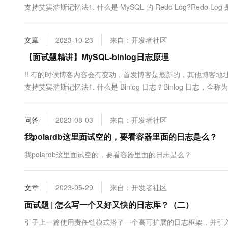
支持艾宾浩斯记忆法1. 什么是 MySQL 的 Redo Log?Redo
所有的修改操作，包括但不限于插入、删除和更新等操作，以便在系
文章
2023-10-23
来自：开发者社区
【面试题精讲】MySQL-binlog日志原理
!! 有的时候博客内容会有变动，首发博客是最新的，其他博客地址可能会未同
支持艾宾浩斯记忆法1. 什么是 Binlog 日志？Binlog 日志，全称为
库执行变更的所有操作（例如 SQL 语句的执行）或者对于数据库的.
问答
2023-08-03
来自：开发者社区
我polardb这里面试空的，要看容器里面的日志是么？
我polardb这里面试空的，要看容器里面的日志是么？
文章
2023-05-29
来自：开发者社区
面试题 | 怎么写一个又好又快的日志库？（二）
引子上一篇使用责任链模式搭了一个高可扩展的日志框架，并引入