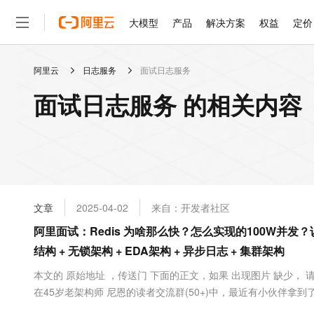
大模型
产品
解决方案
权益
定价
阿里云
日志服务
面试日志服务
大模型
产品
解决方案
权益
定价
云市场
伙伴
服务
了解阿里云
精选产品
精选解决方案
普惠上云
产品定价
精选商城
成为销售伙伴
售前咨询
为什么选择阿里云
千问AI平台
面试日志服务 的相关内容
了解云产品的定价详情
大模型服务平台百炼
千问办公，解锁你的工作
普惠上云 官方力荐
分销伙伴
在线服务
网站建设
什么是云计算
大
大模型服务与应用平台
企业级Agent产品，直接
云服务器38元/年起，超
咨询伙伴
多端小程序
技术领先
云上成本管理
售后服务
轻量应用服务器
Agency Agents：拥
官方推荐返现计划
大模型
精选产品
精选解决方案
Salesforce 国际版订阅
稳定可靠
管理和优化成本
推荐新用户得奖励，单订单
销售伙伴合作计划
自助服务
友盟天域
安全合规
人工智能与机器学习
AI
文本生成
云数据库 RDS
HappyHorse 打造一
云工开物
无影生态合作计划
在线服务
文章
2025-04-02
来自：开发者社区
观测云
分析师报告
高校专属算力普惠，学生认
计算
互联网应用开发
Qwen3.8-Max
HOT
Salesforce On Alibaba C
工单服务
阿里面试：Redis 为啥那么快？怎么实现的100W并发？
智能体时代全能旗舰模型
Tuya 物联网平台阿里云
研究报告与白皮书
人工智能平台 PAI
快速拥有专属 OpenClaw
大模
Consulting Partner 合
大数据
容器
结构 + 无锁架构 + EDA架构 + 异步日志 + 集群架构
免费试用
短信专区
一站式AI开发、训练和推
蓝凌 OA
Qwen3.7-Plus
AI 大模型销售与服务生
现代化应用
存储
天池大赛
本文的 原始地址 ，传送门 下面的正文，如果 出现图片 缺少， 
能看、能想、能动手的多模
云解析DNS
解决方案免费试用 新老
电子合同
在45岁老架构师 尼恩的读者交流群(50+)中，最近有小伙伴
最高领取价值200元试用
安全
网络与CDN
AI 算法大赛
Qwen3-VL-Plus
希音、百度、网易、美团、小米、 去哪儿的面试资格，遇到很多很重要的面
畅捷通