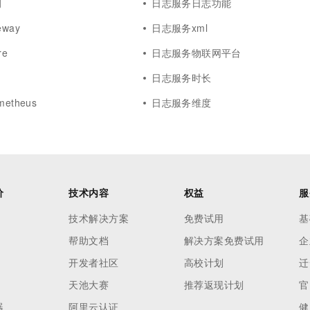
例
日志服务日志功能
way
日志服务xml
re
日志服务物联网平台
日志服务时长
etheus
日志服务维度
价
技术内容
权益
服
技术解决方案
免费试用
基
帮助文档
解决方案免费试用
企
开发者社区
高校计划
迁
天池大赛
推荐返现计划
官
器
阿里云认证
健