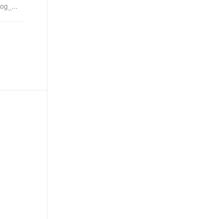
og_...