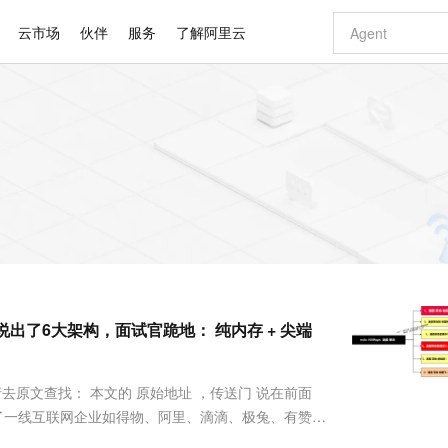
云市场
伙伴
服务
了解阿里云
AI 特惠
数据与 API
成为产品伙伴
企业增值服务
最佳实践
价格计算器
AI 场景体
基础软件
产品伙伴合
阿里云认证
市场活动
配置报价
大模型
自助选配和估算价格
新方式
睿译宝，AI翻译排版一步到位
智启 AI 普惠权益
产品生态集成认证中心
企业支持计划
云上春晚
域名与网站
千问官方 MaaS 平台，为开发者和 Agent 而生，新用户赠送 1 亿 + tokens 额度
Qwen Aud
AI Coding
阿里云Maa
2026 阿里云
云服务器 E
为企业打
数据集
Windows
大模型认证
模型
NEW
NEW
交付可用成果
值低价云产品抢先购
上传文档即自动完成翻译和格式还原
至高享 1亿+免费 tokens，加速 Al 应用落地
提供智能易用的域名与建站服务
智能编程，一键
安全可靠、
产品生态伙伴
专家技术服务
云上奥运之旅
弹性计算合作
阿里云中企出
手机三要素
宝塔 Linux
全部认证
价格优势
有专属领域专家
GLM-5.2：长任务时代开源旗舰模型
阿里云 OPC 创新助力计划
千问大模型
即刻拥有 DeepS
AI 电商营销
对象存储 O
大模型
产品生态伙伴工作台
企业增值服务台
云栖战略参考
云存储合作计
云栖大会
身份实名认证
CentOS
训练营
推动算力普惠，释放技术红利
最高返9万
多领域专家智能体,一键组建 AI 虚拟交付团队
快速构建应用程序和网站，即刻迈出上云第一步
至高百万元 Token 补贴，加速一人公司成长
多元化、高性能、安全可靠的大模型服务
真正可用的 1M 上下文,一次完成代码全链路开发
轻松解锁专属 Dee
从图文生成到
云上的中国
数据库合作计
活动全景
短信
Docker
图片和
站式影视创作平台
Hermes Agent，打造自进化智能体
Token Plan 模型订阅计划
数字证书管理服务（原SSL证书）
5 分钟轻松部署
AI 广告创作
无影云电脑
企业成长
NEW
信息公告
看见新力量
云网络合作计
OCR 文字识别
JAVA
证享300元代金券
可视化编排打通从文字构思到成片全链路闭环
全托管，含MySQL、PostgreSQL、SQL Server、MariaDB多引擎
自主进化，持久记忆，越用越聪明
Qwen3.8-Max 首发尝鲜，限时加量 10 倍，夜间低至2折
实现全站HTTPS，呈现可信的WEB访问
图文、视频一
随时随地安
Kimi-K3
HappyHors
NEW
魔搭 Mode
loud
服务实践
官网公告
说出了6大架构，面试官跪地： 纯内存 + 尖端
Kimi 最新旗舰模型，长程编程与推理利器
让文字生成流
金融模力时刻
Salesforce O
版
发票查验
全能环境
Claude Code + GStack 打造工程团队
千问办公，限时限量积分加倍
Qoder
低代码高效构
AI 建站
短信服务
型
NEW
作计划
计划
创新中心
魔搭 ModelSc
健康状态
理服务
让AI从“聊天伙伴”进化为能干活的“数字员工”
安装技能 GStack，拥有专属 AI 工程团队
你的AI工作搭子，覆盖日常办公高频场景
面向真实软件的智能体编程平台
0 代码专业建
客户案例
天气预报查询
操作系统
Deepseek-v4-pro
HappyHors
态合作计划
请去原文查找： 本文的 原始地址 ，传送门 说在前面
态智能体模型
旗舰 MoE 大模型，百万上下文与顶尖推理能力
图生视频，流
同享
万小智 AI 建站低至 15元/月
Qoder CN
AI 短剧/漫剧
云原生数据库 
快递物流查询
WordPress
成为服务伙
高校合作
拿到了一线互联网企业如得物、阿里、滴滴、极兔、有赞、
点，立即开启云上创新
覆盖公网/内网、递归/权威、移动APP等全场景解析服务
送.CN域名，送备案服务码
基于千问大模型等，支持代码智能生成、研发智能问答
AI助力短剧
GLM-5.2
Wan2.7-T
试题： redis 为什么那么快？ redis 10并
Ubuntu