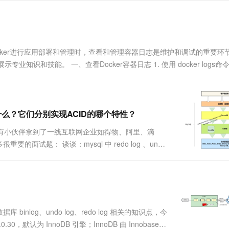
服务生态伙伴
视觉 Coding、空间感知、多模态思考等全面升级
1M上下文，专为长程任务能力而生
云工开物
企业应用
Works
Night Plan 支持 Qwen 3.8-Max
云原生大数据计算服务 MaxCompute
AI 办公
容器服务 Kub
NEW
Red Hat
30+ 款产品免费体验
Data Agent 驱动的一站式 Data+AI 开发治理平台
夜间 5 折，Qwen/Meoo/TokenPlan 客户专享
面向分析的企业级SaaS模式云数据仓库
AI智能应用
提供一站式管
科研合作
ERP
堂（旗舰版）
SUSE
智能客服
AI 应用构建
大模型原生
CRM
用Docker进行应用部署和管理时，查看和管理容器日志是维护和调试的重要环
防护产品
2个月
自动承接线索
建站小程序
知识和技能。 一、查看Docker容器日志 1. 使用 docker logs命
Qoder
大模型服务平台百炼-应用模版
OA 办公系统
HOT
NEW
面向真实软件
个人版上线、团队版降价；千问3.8-Max首发发尝鲜
丰富多元化的应用模版和解决方案
力提升
财税管理
模板建站
万有无界
大模型服务平台百炼-智能体
400电话
定制建站
的模型效果
灵活可视化地构建企业级 Agent
原理是什么？它们分别实现ACID的哪个特性？
方案
广告营销
模板小程序
秒悟
人工智能平台 PAI
最近有小伙伴拿到了一线互联网企业如得物、阿里、滴
定制小程序
云端极速 AI 
新一代 AI 视频生成模型，深度适配广告营销等场景
AI Native 的算法工程平台，一站式完成建模、训练、推理服务部署
试题： 谈谈：mysql 中 redo log 、undo
 log 与 redo log 的一致性问题？ 谈谈：一条 ...
APP 开发
建站系统
AI 应用
10分钟微调：让0.6B模型媲美235B模
多模态数据信
binlog、undo log、redo log 相关的知识点，今
型
依托云原生高可用架构,实现Dify私有化部署
，默认为 InnoDB 引擎；InnoDB 由 Innobase
用1%尺寸在特定领域达到大模型90%以上效果