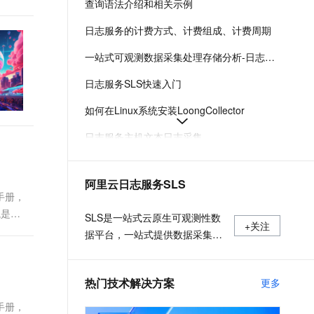
查询语法介绍和相关示例
t.diy 一步搞定创意建站
构建大模型应用的安全防护体系
通过自然语言交互简化开发流程,全栈开发支持
通过阿里云安全产品对 AI 应用进行安全防护
日志服务的计费方式、计费组成、计费周期
一站式可观测数据采集处理存储分析-日志服务-阿里云
日志服务SLS快速入门
如何在Linux系统安装LoongCollector
日志服务主机文本日志采集
日志服务各地域接入地址-日志服务-阿里云
阿里云日志服务SLS
日志服务费用的组成及付费方式
题手册，
境是
日志服务安装、运行、升级、卸载Logtail
SLS是一站式云原生可观测性数
+关注
据平台，一站式提供数据采集、
加工、查询与分析、可视化等功
能。日常更新产品最新动态，最
热门技术解决方案
更多
佳实践以及技术大咖的观点和经
验。
题手册，