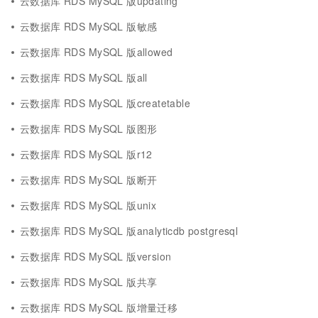
云数据库 RDS MySQL 版updating
云数据库 RDS MySQL 版敏感
云数据库 RDS MySQL 版allowed
云数据库 RDS MySQL 版all
云数据库 RDS MySQL 版createtable
云数据库 RDS MySQL 版图形
云数据库 RDS MySQL 版r12
云数据库 RDS MySQL 版断开
云数据库 RDS MySQL 版unix
云数据库 RDS MySQL 版analyticdb postgresql
云数据库 RDS MySQL 版version
云数据库 RDS MySQL 版共享
云数据库 RDS MySQL 版增量迁移