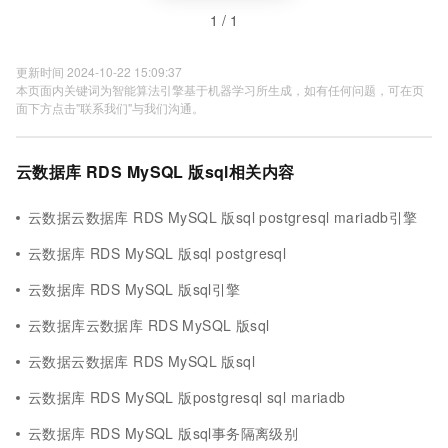
1 / 1
更新时间 2024-10-22 15:09:37
本页面内关键词为智能算法引擎基于机器学习所生成，如有任何问题，可在页
面下方点击"联系我们"与我们沟通。
云数据库 RDS MySQL 版sql相关内容
云数据云数据库 RDS MySQL 版sql postgresql mariadb引擎
云数据库 RDS MySQL 版sql postgresql
云数据库 RDS MySQL 版sql引擎
云数据库云数据库 RDS MySQL 版sql
云数据云数据库 RDS MySQL 版sql
云数据库 RDS MySQL 版postgresql sql mariadb
云数据库 RDS MySQL 版sql事务隔离级别