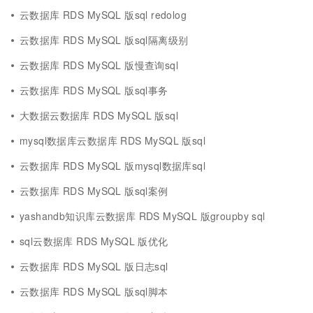
云数据库 RDS MySQL 版sql redolog
云数据库 RDS MySQL 版sql隔离级别
云数据库 RDS MySQL 版慢查询sql
云数据库 RDS MySQL 版sql事务
大数据云数据库 RDS MySQL 版sql
mysql数据库云数据库 RDS MySQL 版sql
云数据库 RDS MySQL 版mysql数据库sql
云数据库 RDS MySQL 版sql案例
yashandb知识库云数据库 RDS MySQL 版groupby sql
sql云数据库 RDS MySQL 版优化
云数据库 RDS MySQL 版日志sql
云数据库 RDS MySQL 版sql脚本