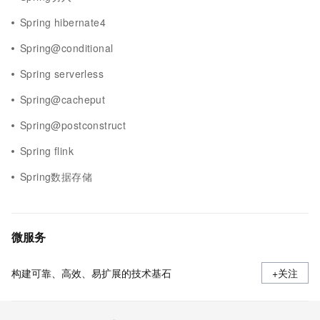
Spring hibernate4
Spring@conditional
Spring serverless
Spring@cacheput
Spring@postconstruct
Spring flink
Spring数据存储
微服务
构建可靠、高效、易扩展的技术基石
+关注