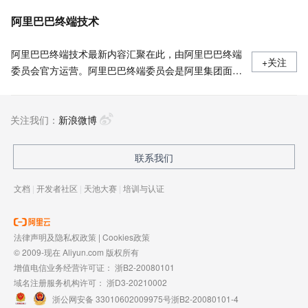
阿里巴巴终端技术
阿里巴巴终端技术最新内容汇聚在此，由阿里巴巴终端
+关注
委员会官方运营。阿里巴巴终端委员会是阿里集团面向
前端、客户端的虚拟技术组织。我们的愿景是着眼用户
体验前沿、技术创新引领业界，将面向未来，制定技术
关注我们：
策略和目标并落地执行，推动终端技术发展，帮助工程
新浪微博
师成长，打造顶级的终端体验。同时我们运营着阿里巴
巴终端域的官方公众号：阿里巴巴终端技术，欢迎关
联系我们
注。
文档
|
开发者社区
|
天池大赛
|
培训与认证
法律声明及隐私权政策
|
Cookies政策
© 2009-现在 Aliyun.com 版权所有
增值电信业务经营许可证：
浙B2-20080101
域名注册服务机构许可：
浙D3-20210002
浙公网安备 33010602009975号
浙B2-20080101-4