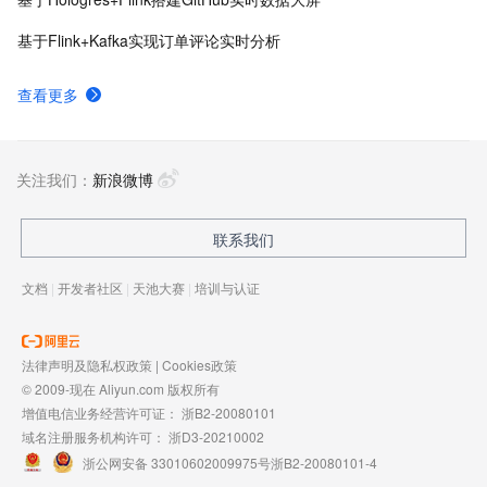
基于Flink+Kafka实现订单评论实时分析
查看更多
关注我们：
新浪微博
联系我们
文档
|
开发者社区
|
天池大赛
|
培训与认证
法律声明及隐私权政策
|
Cookies政策
© 2009-现在 Aliyun.com 版权所有
增值电信业务经营许可证：
浙B2-20080101
域名注册服务机构许可：
浙D3-20210002
浙公网安备 33010602009975号
浙B2-20080101-4