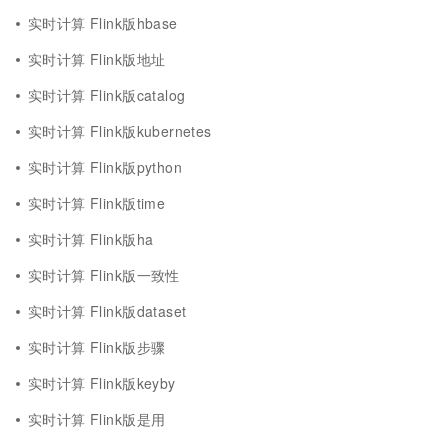
实时计算 Flink版hbase
实时计算 Flink版地址
实时计算 Flink版catalog
实时计算 Flink版kubernetes
实时计算 Flink版python
实时计算 Flink版time
实时计算 Flink版ha
实时计算 Flink版一致性
实时计算 Flink版dataset
实时计算 Flink版步骤
实时计算 Flink版keyby
实时计算 Flink版是用