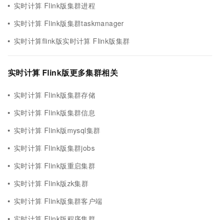
实时计算 Flink版集群进程
实时计算 Flink版集群taskmanager
实时计算flink版实时计算 Flink版集群
实时计算 Flink版更多集群相关
实时计算 Flink版集群存储
实时计算 Flink版集群信息
实时计算 Flink版mysql集群
实时计算 Flink版集群jobs
实时计算 Flink版重启集群
实时计算 Flink版zk集群
实时计算 Flink版集群客户端
实时计算 Flink版程序集群