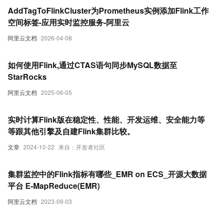
AddTagToFlinkCluster为Prometheus实例添加Flink工作
空间标签-应用实时监控服务-阿里云
阿里云文档
2026-04-08
如何使用Flink,通过CTAS语句同步MySQL数据至
StarRocks
阿里云文档
2025-06-05
实时计算Flink版在稳定性、性能、开发运维、安全能力等
等跟其他引擎及自建Flink集群比较。
文章
2024-10-22
来自：开发者社区
集群监控中的Flink指标有哪些_EMR on ECS_开源大数据
平台 E-MapReduce(EMR)
阿里云文档
2023-09-03