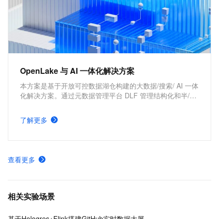
OpenLake 与 AI 一体化解决方案
本方案是基于开放可控数据湖仓构建的大数据/搜索/ AI 一体
化解决方案。通过元数据管理平台 DLF 管理结构化和半/非
结构化数据，提供湖仓数据表和文件的安全访问及 IO 加
速。支持多引擎对接和平权协同计算，通过 DataWorks 统
了解更多
一开发，并保障大规模任务调度。
查看更多
相关实验场景
基于Hologres+Flink搭建GitHub实时数据大屏