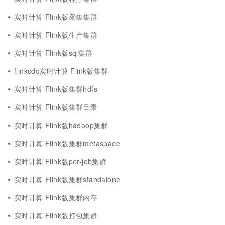
实时计算 Flink版采集集群
实时计算 Flink版生产集群
实时计算 Flink版sql集群
flinkcdc实时计算 Flink版集群
实时计算 Flink版集群hdfs
实时计算 Flink版集群目录
实时计算 Flink版hadoop集群
实时计算 Flink版集群metaspace
实时计算 Flink版per-job集群
实时计算 Flink版集群standalone
实时计算 Flink版集群内存
实时计算 Flink版打包集群