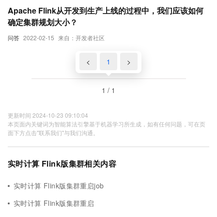
Apache Flink从开发到生产上线的过程中，我们应该如何
确定集群规划大小？
问答
2022-02-15
来自：开发者社区
<
1
>
1 / 1
更新时间 2024-10-23 09:10:04
本页面内关键词为智能算法引擎基于机器学习所生成，如有任何问题，可在页
面下方点击"联系我们"与我们沟通。
实时计算 Flink版集群相关内容
实时计算 Flink版集群重启job
实时计算 Flink版集群重启