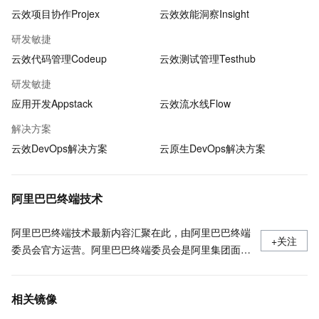
云效项目协作Projex
云效效能洞察Insight
研发敏捷
云效代码管理Codeup
云效测试管理Testhub
研发敏捷
应用开发Appstack
云效流水线Flow
解决方案
云效DevOps解决方案
云原生DevOps解决方案
阿里巴巴终端技术
阿里巴巴终端技术最新内容汇聚在此，由阿里巴巴终端
+关注
委员会官方运营。阿里巴巴终端委员会是阿里集团面向
前端、客户端的虚拟技术组织。我们的愿景是着眼用户
体验前沿、技术创新引领业界，将面向未来，制定技术
相关镜像
策略和目标并落地执行，推动终端技术发展，帮助工程
师成长，打造顶级的终端体验。同时我们运营着阿里巴