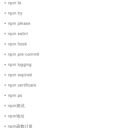
npm fa
npm try
npm please
npm eslint
npm hook
npm pre-commit
npm logging
npm expired
npm certificate
npm ps
npm测试
npm地址
npm函数计算