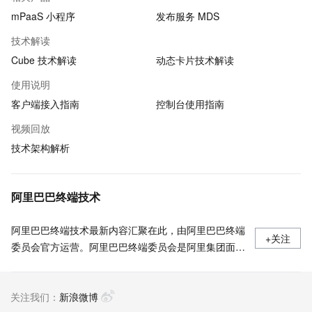
mPaaS 小程序
发布服务 MDS
技术解读
Cube 技术解读
动态卡片技术解读
使用说明
客户端接入指南
控制台使用指南
视频回放
技术架构解析
阿里巴巴终端技术
阿里巴巴终端技术最新内容汇聚在此，由阿里巴巴终端
+关注
委员会官方运营。阿里巴巴终端委员会是阿里集团面向
前端、客户端的虚拟技术组织。我们的愿景是着眼用户
体验前沿、技术创新引领业界，将面向未来，制定技术
关注我们：
策略和目标并落地执行，推动终端技术发展，帮助工程
新浪微博