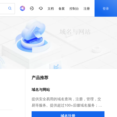
文档
备案
控制台
注册
登录
验
作计划
器
AI 活动
专业服务
服务伙伴合作计划
开发者社区
加入我们
产品动态
服务平台百炼
阿里云 OPC 创新助力计划
一站式生成采购清单，支持单品或批量购买
可编辑精美 PPT 文稿
S产品伙伴计划（繁花）
峰会
CS
造的大模型服务与应用开发平台
Agency Agents：拥有专属领域专家
AI 生产力先锋
Al MaaS 服务伙伴赋能合作
域名
博文
Careers
PolarDB Agentic Database
至高可申请百万元
 轻松生成专业的 PPT
开启高性价比 AI 编程新体验
弹性可伸缩的云计算服务
先锋实践拓展 AI 生产力的边界
发布
多领域专家智能体,一键组建 AI 虚拟交付团队
Token 补贴，五大权
计划
海大会
伙伴信用分合作计划
商标
问答
社会招聘
益加速 OPC 成功
帕鲁游戏服务器
SS
HappyHorse 打造一站式影视创作平台
飞天发布时刻
HOT
秒悟 Meoo CLI 支持一键部
划
备案
电子书
校园招聘
联机服务器，轻松开启游戏
视频创作，一键激活电商全链路生产力
稳定、安全、高性价比、高性能的云存储服务
所见，即是所愿
署项目至阿里云账号
可视化编排打通从文字构思到成片全链路闭环
更多支持
划
公司注册
镜像站
视频生成
语音识别与合成
 智能体与工作流应用
漫剧工坊：一站式动画创作平台
AI 实训营
Flink OSS 支持
合作伙伴培训与认证
产品推荐
划
上云迁移
站生成，高效打造优质广告素材
全接入的云上超级电脑
通过阿里云百炼高效搭建AI应用,助力高效开发
快速生产连贯的高质量长漫剧
从基础到进阶，Agent 创客手把手教你
AssumeRole 角色自定义
e-1.1-T2V
Qwen3-TTS-Flash
lScope
我要反馈
查询合作伙伴
畅细腻的高质量视频
离线语音合成大模型，多语言方言自适应，低延迟高稳定
n Alibaba Cloud ISV 合作
代维服务
建企业门户网站
10 分钟搭建微信、支付宝小程序
域名与网站
百炼 Qwen3.7-Flash 系列模
创新加速
ope
登录合作伙伴管理后台
我要建议
站，无忧落地极速上线
以可视化方式快速构建移动和 PC 门户网站
国内短信简单易用，安全可靠，秒级触达，全球覆盖200+国家和地区。
高效部署网站，快速应用到小程序
型发布
e-1.1-I2V
Cosyvoice-V3-Flash
提供安全易用的域名查询，注册，管理，交
安全
畅自然，细节丰富
高表现力语音合成大模型，语音克隆听感自然
我要投诉
PolarDB
易等服务。提供超过100+后缀域名服务；免
上云场景组合购
伴
Qoder CN V1.7.0 发布
漫剧创作，剧本、分镜、视频高效生成
100%兼容MySQL、PostgreSQL，兼容Oracle，支持集中和分布式
覆盖90%+业务场景，专享组合折扣价
费云解析，极速实时生效！超过25年域名服
2V
VPN
Fun-ASR
域名注册