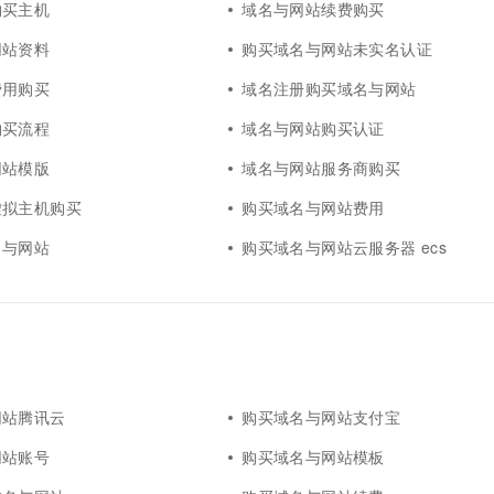
购买主机
域名与网站续费购买
一个 AI 助手
超强辅助，Bol
即刻拥有 DeepSeek-R1 满血版
在企业官网、通讯软件中为客户提供 AI 客服
网站资料
购买域名与网站未实名认证
多种方案随心选，轻松解锁专属 DeepSeek
费用购买
域名注册购买域名与网站
购买流程
域名与网站购买认证
网站模版
域名与网站服务商购买
虚拟主机购买
购买域名与网站费用
名与网站
购买域名与网站云服务器 ecs
网站腾讯云
购买域名与网站支付宝
网站账号
购买域名与网站模板