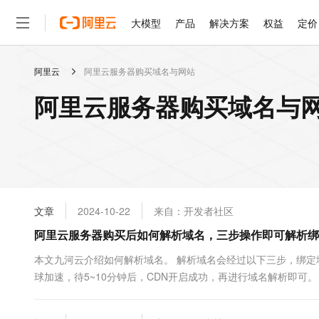
大模型
产品
解决方案
权益
定价
阿里云
阿里云服务器购买域名与网站
大模型
产品
解决方案
权益
定价
云市场
伙伴
服务
了解阿里云
精选产品
精选解决方案
普惠上云
产品定价
精选商城
成为销售伙伴
售前咨询
为什么选择阿里云
千问AI平台
阿里云服务器购买域名与网
了解云产品的定价详情
大模型服务平台百炼
睿译宝，AI翻译排版一
普惠上云 官方力荐
分销伙伴
在线服务
网站建设
什么是云计算
大
大模型服务与应用平台
上传文档即自动完成翻译和
云服务器38元/年起，超
咨询伙伴
多端小程序
技术领先
云上成本管理
售后服务
轻量应用服务器
GLM-5.2：长任务时代
官方推荐返现计划
大模型
精选产品
精选解决方案
Salesforce 国际版订阅
稳定可靠
管理和优化成本
推荐新用户得奖励，单订单
销售伙伴合作计划
自助服务
友盟天域
安全合规
人工智能与机器学习
AI
文本生成
云数据库 RDS
Hermes Agent，打造
云工开物
无影生态合作计划
在线服务
文章
2024-10-22
来自：开发者社区
观测云
分析师报告
自主进化，持久记忆，越用
高校专属算力普惠，学生认
计算
互联网应用开发
Qwen3.8-Max
HOT
Salesforce On Alibaba C
工单服务
阿里云服务器购买后如何解析域名，三步操作即可解析绑
智能体时代全能旗舰模型
Tuya 物联网平台阿里云
研究报告与白皮书
人工智能平台 PAI
快速拥有专属 OpenClaw
大模
Consulting Partner 合
大数据
容器
免费试用
短信专区
一站式AI开发、训练和推
本文九河云介绍如何解析域名。 解析域名会经过以下三步，绑定
蓝凌 OA
Qwen3.7-Plus
AI 大模型销售与服务生
现代化应用
球加速，待5~10分钟后，CDN开启成功，再进行域名解析即可。
存储
天池大赛
能看、能想、能动手的多模
云解析DNS
解决方案免费试用 新老
电子合同
域名管理 进入域名管理页面。 ...
最高领取价值200元试用
安全
网络与CDN
AI 算法大赛
Qwen3-VL-Plus
畅捷通