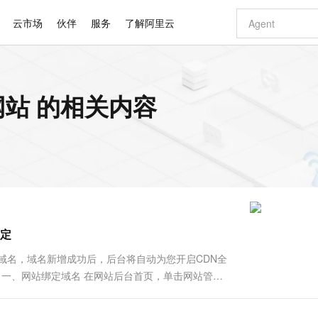
云市场
伙伴
服务
了解阿里云
AI 特惠
数据与 API
成为产品伙伴
企业增值服务
最佳实践
价格计算器
AI 场景体
基础软件
产品伙伴合
阿里云认证
市场活动
配置报价
大模型
站 的相关内容
自助选配和估算价格
步到位
智启 AI 普惠权益
产品生态集成认证中心
企业支持计划
云上春晚
域名与网站
Qwen Audio：打造专属 AI 语音助手
千问官方 MaaS 平台，为开发者和 Agent 而生，新用户赠送 1 亿 + tokens 额度
一句话生成原生
AI Coding
阿里云Maa
2026 阿里云
云服务器 E
为企业打
数据集
Windows
大模型认证
模型
NEW
NEW
格式还原
值低价云产品抢先购
至高享 1亿+免费 tokens，加速 Al 应用落地
提供智能易用的域名与建站服务
Qwen-Audio-3.0-Realtime 端到端实时语音角色扮演
输入一句话想法,
智能编程，一键
安全可靠、
产品生态伙伴
专家技术服务
云上奥运之旅
弹性计算合作
阿里云中企出
手机三要素
宝塔 Linux
全部认证
价格优势
开源旗舰模型
即刻拥有 DeepSeek-V4-Pro
阿里云 OPC 创新助力计划
千问大模型
一键部署幻兽
AI 电商营销
对象存储 O
大模型
产品生态伙伴工作台
企业增值服务台
云栖战略参考
云存储合作计
云栖大会
身份实名认证
CentOS
训练营
推动算力普惠，释放技术红利
最高返9万
真正可用的 1M 上下文,一次完成代码全链路开发
快速构建应用程序和网站，即刻迈出上云第一步
轻松解锁专属 DeepSeek-V4-Pro
至高百万元 Token 补贴，加速一人公司成长
多元化、高性能、安全可靠的大模型服务
一键购买专属
从图文生成到
云上的中国
数据库合作计
活动全景
短信
Docker
图片和
自进化智能体
5 分钟轻松部署专属 QwenPaw
Token Plan 模型订阅计划
数字证书管理服务（原SSL证书）
高效搭建 AI
AI 广告创作
无影云电脑
企业成长
NEW
HOT
信息公告
看见新力量
云网络合作计
OCR 文字识别
JAVA
越聪明
证享300元代金券
全托管，含MySQL、PostgreSQL、SQL Server、MariaDB多引擎
Qwen3.8-Max 首发尝鲜，限时加量 10 倍，夜间低至2折
实现全站 HTTPS，呈现可信的 Web 访问
从聊天伙伴进化为能主动干活的本地数字员工
图文、视频一
随时随地安
Kimi-K3
HappyHors
NEW
魔搭 Mode
loud
服务实践
官网公告
定
Kimi 最新旗舰模型，长程编程与推理利器
让文字生成流
金融模力时刻
Salesforce O
版
发票查验
全能环境
Claude Code + GStack 打造工程团队
千问办公，限时限量积分加倍
Qoder
低代码高效构
AI 建站
短信服务
型
NEW
作计划
计划
创新中心
魔搭 ModelSc
健康状态
理服务
让AI从“聊天伙伴”进化为能干活的“数字员工”
安装技能 GStack，拥有专属 AI 工程团队
你的AI工作搭子，覆盖日常办公高频场景
面向真实软件的智能体编程平台
0 代码专业建
域名，域名新增成功后，后台将自动为您开启CDN全
客户案例
天气预报查询
操作系统
Deepseek-v4-pro
HappyHors
态合作计划
 一、网站绑定域名 在网站后台首页，单击网站管理 >
态智能体模型
旗舰 MoE 大模型，百万上下文与顶尖推理能力
图生视频，流
同享
万小智 AI 建站低至 15元/月
Qoder CN
AI 短剧/漫剧
云原生数据库 
快递物流查询
WordPress
成为服务伙
高校合作
点，立即开启云上创新
覆盖公网/内网、递归/权威、移动APP等全场景解析服务
送.CN域名，送备案服务码
基于千问大模型等，支持代码智能生成、研发智能问答
AI助力短剧
GLM-5.2
Wan2.7-T
Ubuntu