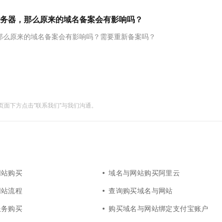
服务生态伙伴
视觉 Coding、空间感知、多模态思考等全面升级
1M上下文，专为长程任务能力而生
云工开物
企业应用
Works
Night Plan 支持 Qwen 3.8-Max
云原生大数据计算服务 MaxCompute
AI 办公
容器服务 Kub
NEW
Red Hat
务器，那么原来的域名备案会有影响吗？
30+ 款产品免费体验
Data Agent 驱动的一站式 Data+AI 开发治理平台
夜间 5 折，Qwen/Meoo/TokenPlan 客户专享
面向分析的企业级SaaS模式云数据仓库
AI智能应用
提供一站式管
科研合作
ERP
堂（旗舰版）
SUSE
那么原来的域名备案会有影响吗？需要重新备案吗？
智能客服
AI 应用构建
大模型原生
CRM
防护产品
2个月
自动承接线索
建站小程序
Qoder
大模型服务平台百炼-应用模版
OA 办公系统
HOT
NEW
面向真实软件
个人版上线、团队版降价；千问3.8-Max首发发尝鲜
丰富多元化的应用模版和解决方案
力提升
财税管理
模板建站
万有无界
大模型服务平台百炼-智能体
400电话
定制建站
面下方点击"联系我们"与我们沟通。
的模型效果
灵活可视化地构建企业级 Agent
方案
广告营销
模板小程序
秒悟
人工智能平台 PAI
定制小程序
云端极速 AI 
新一代 AI 视频生成模型，深度适配广告营销等场景
AI Native 的算法工程平台，一站式完成建模、训练、推理服务部署
APP 开发
建站系统
网站购买
域名与网站购买阿里云
网站流程
查询购买域名与网站
AI 应用
10分钟微调：让0.6B模型媲美235B模
多模态数据信
型
服务购买
依托云原生高可用架构,实现Dify私有化部署
购买域名与网站绑定支付宝账户
用1%尺寸在特定领域达到大模型90%以上效果