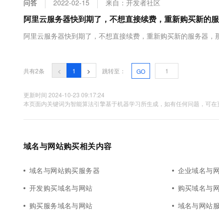
问答
2022-02-15
来自：开发者社区
大数据开发治理平台 Data
AI 产品 免费试用
网络
安全
云开发大赛
Tableau 订阅
阿里云服务器快到期了，不想直接续费，重新购买新的服
1亿+ 大模型 tokens 和 
可观测
入门学习赛
中间件
AI空中课堂在线直播课
阿里云服务器快到期了，不想直接续费，重新购买新的服务器，
云防火墙
140+云产品 免费试用
大模型服务
上云与迁云
云原生的云上边界网络安全
产品新客免费试用，最长1
数据库
生态解决方案
千问AI平台-Token Plan
企业出海
大模型ACA认证体验
大数据计算
共有2条
<
1
>
跳转至：
GO
助力企业全员 AI 认知与能
行业生态解决方案
政企业务
媒体服务
千问AI平台-模型体验
更新时间 2024-10-23 09:17:24
开发者生态解决方案
本页面内关键词为智能算法引擎基于机器学习所生成，如有任何问题，可在页
在线体验全尺寸、多种模态
企业服务与云通信
AI 开发和 AI 应用解决
Happy 系列大模型
域名与网站
域名与网站购买相关内容
终端用户计算
Serverless
域名与网站购买服务器
企业域名与
大模型解决方案
开发购买域名与网站
购买域名与
开发工具
快速部署 Dify，高效搭建 
购买服务域名与网站
域名与网站
迁移与运维管理