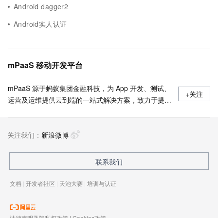
Android dagger2
Android实人认证
mPaaS 移动开发平台
mPaaS 源于蚂蚁集团金融科技，为 App 开发、测试、
+关注
运营及运维提供云到端的一站式解决方案，致力于提供
高效、灵活、稳定的移动研发、管理平台。 官网地
址：
关注我们：
https://www.aliyun.com/product/mobilepaas/mpaas
新浪微博
联系我们
文档
|
开发者社区
|
天池大赛
|
培训与认证
法律声明及隐私权政策
|
Cookies政策