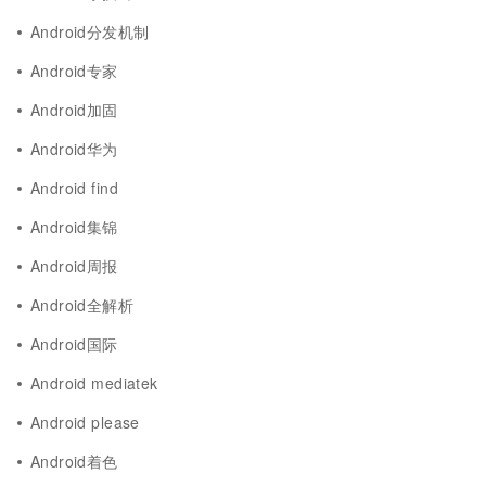
Android分发机制
Android专家
Android加固
Android华为
Android find
Android集锦
Android周报
Android全解析
Android国际
Android mediatek
Android please
Android着色