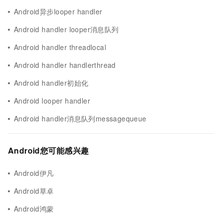
Android异步looper handler
Android handler looper消息队列
Android handler threadlocal
Android handler handlerthread
Android handler初始化
Android looper handler
Android handler消息队列messagequeue
Android您可能感兴趣
Android伊凡
Android草卓
Android鸿蒙