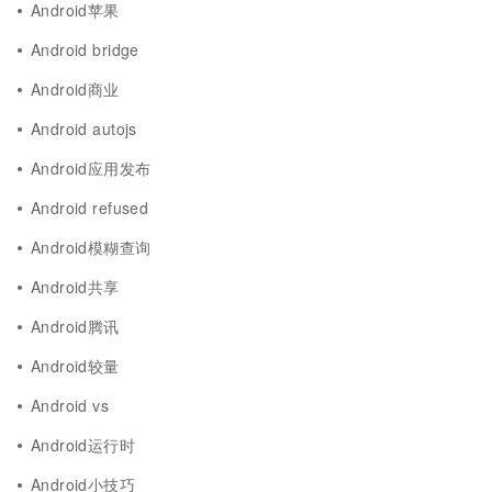
Android苹果
Android bridge
Android商业
Android autojs
Android应用发布
Android refused
Android模糊查询
Android共享
Android腾讯
Android较量
Android vs
Android运行时
Android小技巧