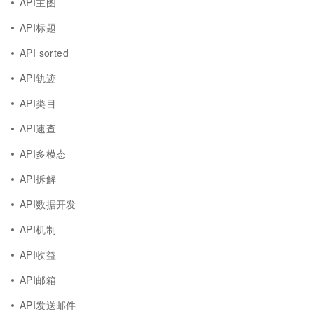
API主图
API标题
API sorted
API轨迹
API类目
API速查
API多模态
API拆解
API数据开发
API机制
API收益
API邮箱
API发送邮件