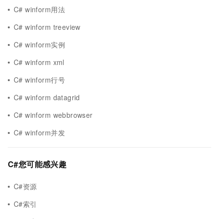
C# winform用法
C# winform treeview
C# winform实例
C# winform xml
C# winform行号
C# winform datagrid
C# winform webbrowser
C# winform并发
C#您可能感兴趣
C#资源
C#索引