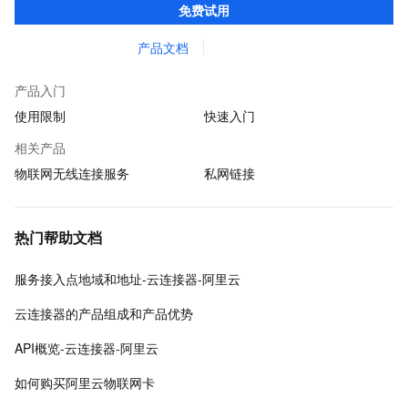
免费试用
产品文档
产品入门
使用限制
快速入门
相关产品
物联网无线连接服务
私网链接
热门帮助文档
服务接入点地域和地址-云连接器-阿里云
云连接器的产品组成和产品优势
API概览-云连接器-阿里云
如何购买阿里云物联网卡