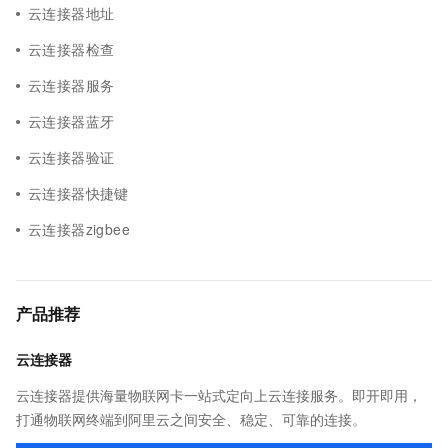
云连接器地址
云连接器检查
云连接器服务
云连接器蓝牙
云连接器验证
云连接器快捷键
云连接器zigbee
产品推荐
云连接器
云连接器提供海量物联网卡一站式定向上云连接服务。即开即用，
打通物联网终端到阿里云之间安全、稳定、可靠的连接。