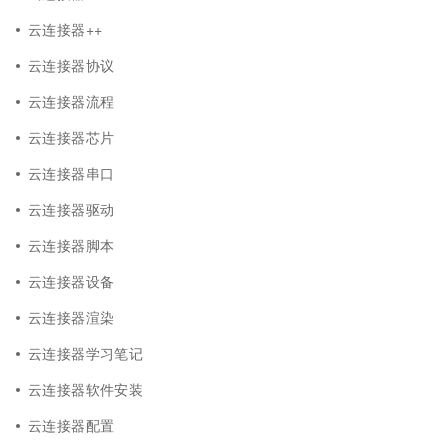
云连接器++
云连接器协议
云连接器流程
云连接器芯片
云连接器串口
云连接器驱动
云连接器脚本
云连接器设备
云连接器渲染
云连接器学习笔记
云连接器软件安装
云连接器配置