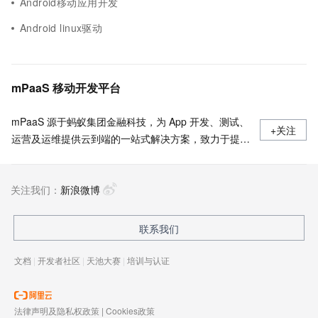
Android移动应用开发
Android linux驱动
mPaaS 移动开发平台
mPaaS 源于蚂蚁集团金融科技，为 App 开发、测试、
+关注
运营及运维提供云到端的一站式解决方案，致力于提供
高效、灵活、稳定的移动研发、管理平台。 官网地
址：
关注我们：
https://www.aliyun.com/product/mobilepaas/mpaas
新浪微博
联系我们
文档
|
开发者社区
|
天池大赛
|
培训与认证
法律声明及隐私权政策
|
Cookies政策