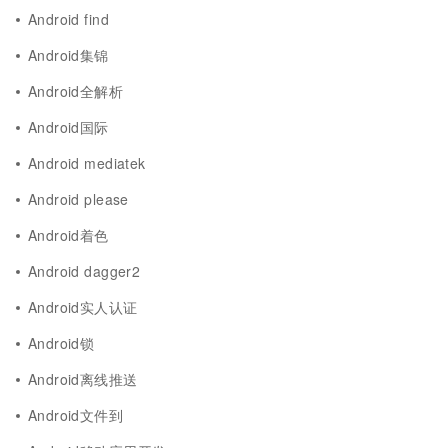
Android find
Android集锦
Android全解析
Android国际
Android mediatek
Android please
Android着色
Android dagger2
Android实人认证
Android锁
Android离线推送
Android文件到