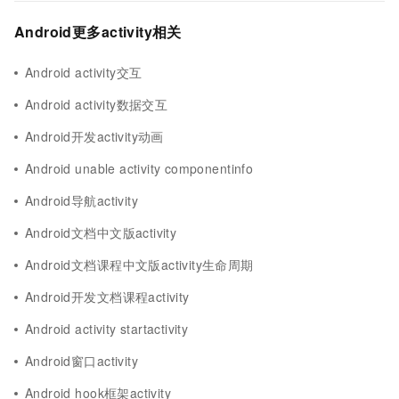
Android更多activity相关
Android activity交互
Android activity数据交互
Android开发activity动画
Android unable activity componentinfo
Android导航activity
Android文档中文版activity
Android文档课程中文版activity生命周期
Android开发文档课程activity
Android activity startactivity
Android窗口activity
Android hook框架activity