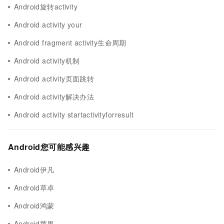
Android旋转activity
Android activity your
Android fragment activity生命周期
Android activity机制
Android activity页面跳转
Android activity解决办法
Android activity startactivityforresult
Android您可能感兴趣
Android伊凡
Android草卓
Android鸿蒙
Android苹果