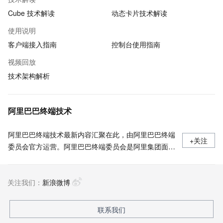
Cube 技术解读
动态卡片技术解读
使用说明
客户端接入指南
控制台使用指南
视频回放
技术架构解析
阿里巴巴终端技术
阿里巴巴终端技术最新内容汇聚在此，由阿里巴巴终端
+关注
委员会官方运营。阿里巴巴终端委员会是阿里集团面向
前端、客户端的虚拟技术组织。我们的愿景是着眼用户
体验前沿、技术创新引领业界，将面向未来，制定技术
关注我们：
策略和目标并落地执行，推动终端技术发展，帮助工程
新浪微博
师成长，打造顶级的终端体验。同时我们运营着阿里巴
巴终端域的官方公众号：阿里巴巴终端技术，欢迎关
联系我们
注。