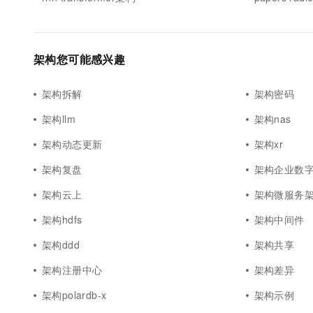
10 分钟在聊天系统中增加
专有云
架构您可能感兴趣
架构拆解
架构密码
架构llm
架构nas
架构动态更新
架构xr
架构复盘
架构企业数
架构云上
架构微服务
架构hdfs
架构中间件
架构ddd
架构共享
架构注册中心
架构差异
架构polardb-x
架构示例