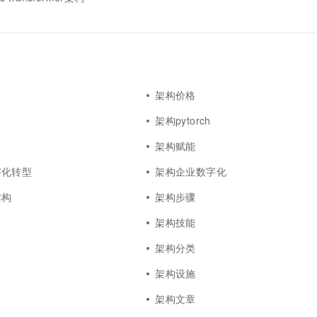
一个 AI 助手
超强辅助，Bol
即刻拥有 DeepSeek-R1 满血版
在企业官网、通讯软件中为客户提供 AI 客服
多种方案随心选，轻松解锁专属 DeepSeek
架构价格
架构pytorch
架构赋能
字化转型
架构企业数字化
架构
架构步骤
架构技能
架构分类
架构设施
架构文章