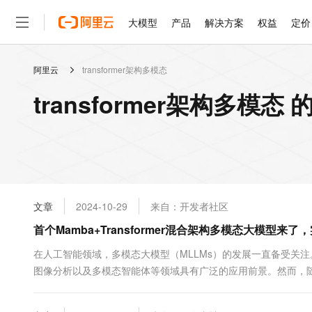
大模型
产品
解决方案
权益
定价
阿里云
transformer架构多模态
大模型
产品
解决方案
权益
定价
云市场
伙伴
服务
了解阿里云
精选产品
精选解决方案
普惠上云
产品定价
精选商城
成为销售伙伴
售前咨询
为什么选择阿里云
千问AI平台
transformer架构多模态
了解云产品的定价详情
大模型服务平台百炼
千问办公，解锁你的工作
普惠上云 官方力荐
分销伙伴
在线服务
网站建设
什么是云计算
大
大模型服务与应用平台
企业级Agent产品，直接
云服务器38元/年起，超
咨询伙伴
多端小程序
技术领先
云上成本管理
售后服务
轻量应用服务器
Agency Agents：拥
官方推荐返现计划
大模型
精选产品
精选解决方案
Salesforce 国际版订阅
稳定可靠
管理和优化成本
推荐新用户得奖励，单订单
销售伙伴合作计划
自助服务
友盟天域
安全合规
人工智能与机器学习
AI
文本生成
云数据库 RDS
HappyHorse 打造一
云工开物
无影生态合作计划
在线服务
文章
2024-10-29
来自：开发者社区
观测云
分析师报告
高校专属算力普惠，学生认
计算
互联网应用开发
Qwen3.8-Max
HOT
Salesforce On Alibaba C
工单服务
首个Mamba+Transformer混合架构多模态大模型来
智能体时代全能旗舰模型
Tuya 物联网平台阿里云
研究报告与白皮书
人工智能平台 PAI
快速拥有专属 OpenClaw
大模
Consulting Partner 合
大数据
容器
免费试用
短信专区
一站式AI开发、训练和推
在人工智能领域，多模态大模型（MLLMs）的发展一直备受关
蓝凌 OA
Qwen3.7-Plus
AI 大模型销售与服务生
现代化应用
图像分析以及多模态智能体等领域具有广泛的应用前景。然而，
存储
天池大赛
能看、能想、能动手的多模
云解析DNS
解决方案免费试用 新老
电子合同
解决的问题。 近日，一篇名为《LongLLa...
最高领取价值200元试用
安全
网络与CDN
AI 算法大赛
Qwen3-VL-Plus
畅捷通