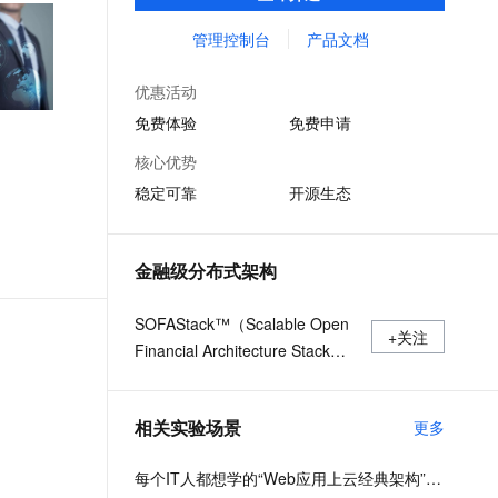
用等全栈式解决方案，兼容Dubbo、Spring
文戏情感细腻自然，动作戏激烈拳拳到肉，实现更强表演能力
支持中英文自由切换，具备更强的噪声鲁棒性
ernetes 版 ACK
云聚AI 严选权益
AI 原生数据库服务发布
SSL 证书
Cloud等微服务运行环境，助力客户各类应用
管理控制台
产品文档
，一键激活高效办公新体验
理容器应用的 K8s 服务
精选AI产品，从模型到应用全链提效
Agent 数据网关
轻松转型分布式架构
堡垒机
AI 用量加速计划
云原生数据库 PolarDB
优惠活动
应用
防火墙
、识别商机，让客服更高效、服务更出色。
新老同享，达量后返
Agentic Database 发布
免费体验
免费申请
千问办公
主机安全
NEW
核心优势
的智能体编程平台
一站式AI生产力平台
稳定可靠
开源生态
AI 应用及服务市场
伶鹊
企业级人与Agent协作平台，接入和调度多个数字员工
智能客服平台，对话机器人、对话分析、智能外呼
AI 应用
金融级分布式架构
大模型服务平台百炼 - 全妙
大模型
应用创作平台
多模态内容创作工具，已接入 DeepSeek
SOFAStack™（Scalable Open
自然语言处理
+关注
Financial Architecture Stack）
数据标注
是一套用于快速构建金融级分布
式架构的中间件，也是在金融场
机器学习
相关实验场景
更多
景里锤炼出来的最佳实践。
息提取
与 AI 智能体进行实时音视频通话
从文本、图片、视频中提取结构化的属性信息
构建支持视频理解的 AI 音视频实时通话应用
每个IT人都想学的“Web应用上云经典架构”实战