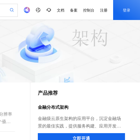
文档
备案
控制台
注册
登录
验
作计划
器
AI 活动
专业服务
服务伙伴合作计划
开发者社区
加入我们
产品动态
服务平台百炼
阿里云 OPC 创新助力计划
一站式生成采购清单，支持单品或批量购买
io：打造专属 AI 语音助手
S产品伙伴计划（繁花）
峰会
CS
造的大模型服务与应用开发平台
一句话生成原生可编辑精美 PPT 文稿
AI 生产力先锋
Al MaaS 服务伙伴赋能合作
域名
博文
Careers
至高可申请百万元
Qwen3.8-Max 模型上线
开启高性价比 AI 编程新体验
弹性可伸缩的云计算服务
Qwen-Audio-3.0-Realtime 端到端实时语音角色扮演
输入一句话想法, 轻松生成专业的 PPT
先锋实践拓展 AI 生产力的边界
Token 补贴，五大权
计划
海大会
伙伴信用分合作计划
商标
问答
社会招聘
益加速 OPC 成功
eek-V4-Pro
SS
一键部署幻兽帕鲁游戏服务器
飞天发布时刻
HOT
Open Search 向量检索版支
划
备案
电子书
校园招聘
pSeek-V4-Pro
视频创作，一键激活电商全链路生产力
稳定、安全、高性价比、高性能的云存储服务
一键购买专属联机服务器，轻松开启游戏
所见，即是所愿
持视频检索 Pipeline 功能
更多支持
划
公司注册
镜像站
视频生成
语音识别与合成
专属 QwenPaw
漫剧工坊：一站式动画创作平台
AI 实训营
HOT
应用身份服务 (IDaaS)
合作伙伴培训与认证
产品推荐
划
上云迁移
站生成，高效打造优质广告素材
全接入的云上超级电脑
从聊天伙伴进化为能主动干活的本地数字员工
快速生产连贯的高质量长漫剧
从基础到进阶，Agent 创客手把手教你
OpenClaw 管理能力上线
e-1.1-T2V
Qwen3-TTS-Flash
lScope
我要反馈
查询合作伙伴
畅细腻的高质量视频
离线语音合成大模型，多语言方言自适应，低延迟高稳定
n Alibaba Cloud ISV 合作
代维服务
建企业门户网站
10 分钟搭建微信、支付宝小程序
金融分布式架构
MaxCompute MaxFrame 提
创新加速
ope
登录合作伙伴管理后台
我要建议
站，无忧落地极速上线
以可视化方式快速构建移动和 PC 门户网站
国内短信简单易用，安全可靠，秒级触达，全球覆盖200+国家和地区。
高效部署网站，快速应用到小程序
供自动弹性内存功能
分辨率
e-1.1-I2V
Cosyvoice-V3-Flash
金融级云原生架构的应用平台，沉淀金融场
个亟待
安全
畅自然，细节丰富
高表现力语音合成大模型，语音克隆听感自然
我要投诉
PolarDB
景的最佳实践，提供服务构建、应用开发、
上云场景组合购
Milvus 弹性伸缩功能新增节
伴
漫剧创作，剧本、分镜、视频高效生成
100%兼容MySQL、PostgreSQL，兼容Oracle，支持集中和分布式
覆盖90%+业务场景，专享组合折扣价
点支持范围
部署发布、服务治理、监控运维、容灾高可
2V
VPN
Fun-ASR
立即开通