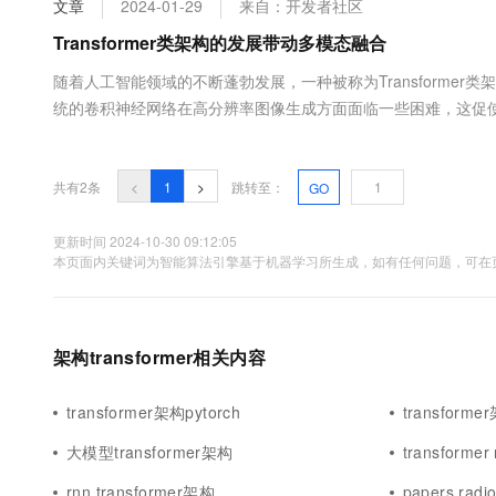
文章
2024-01-29
来自：开发者社区
大数据开发治理平台 Data
AI 产品 免费试用
网络
安全
云开发大赛
Tableau 订阅
Transformer类架构的发展带动多模态融合
1亿+ 大模型 tokens 和 
可观测
入门学习赛
中间件
AI空中课堂在线直播课
随着人工智能领域的不断蓬勃发展，一种被称为Transforme
云防火墙
140+云产品 免费试用
大模型服务
统的卷积神经网络在高分辨率图像生成方面面临一些困难，这促使了对
上云与迁云
云原生的云上边界网络安全
产品新客免费试用，最长1
数据库
功在自然语言处理领域引起了广泛关注，并推动了它在图像生成
生态解决方案
千问AI平台-Token Plan
企业出海
大模型ACA认证体验
像生成注入了新的活力。 特别值得注意的是，Transformer类.....
大数据计算
助力企业全员 AI 认知与能
行业生态解决方案
共有2条
<
1
>
跳转至：
GO
政企业务
媒体服务
千问AI平台-模型体验
开发者生态解决方案
在线体验全尺寸、多种模态
更新时间 2024-10-30 09:12:05
企业服务与云通信
本页面内关键词为智能算法引擎基于机器学习所生成，如有任何问题，可在页
AI 开发和 AI 应用解决
Happy 系列大模型
域名与网站
终端用户计算
架构transformer相关内容
Serverless
大模型解决方案
transformer架构pytorch
transforme
开发工具
快速部署 Dify，高效搭建 
大模型transformer架构
transforme
迁移与运维管理
rnn transformer架构
papers radi