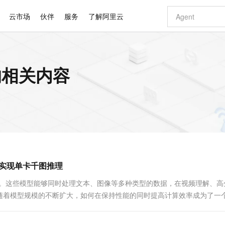
云市场
伙伴
服务
了解阿里云
AI 特惠
数据与 API
成为产品伙伴
企业增值服务
最佳实践
价格计算器
AI 场景体
基础软件
产品伙伴合
阿里云认证
市场活动
配置报价
大模型
 的相关内容
自助选配和估算价格
新方式
睿译宝，AI翻译排版一步到位
智启 AI 普惠权益
产品生态集成认证中心
企业支持计划
云上春晚
域名与网站
千问官方 MaaS 平台，为开发者和 Agent 而生，新用户赠送 1 亿 + tokens 额度
Qwen Aud
AI Coding
阿里云Maa
2026 阿里云
云服务器 E
为企业打
数据集
Windows
大模型认证
模型
NEW
NEW
交付可用成果
值低价云产品抢先购
上传文档即自动完成翻译和格式还原
至高享 1亿+免费 tokens，加速 Al 应用落地
提供智能易用的域名与建站服务
智能编程，一键
安全可靠、
产品生态伙伴
专家技术服务
云上奥运之旅
弹性计算合作
阿里云中企出
手机三要素
宝塔 Linux
全部认证
价格优势
有专属领域专家
GLM-5.2：长任务时代开源旗舰模型
阿里云 OPC 创新助力计划
千问大模型
即刻拥有 DeepS
AI 电商营销
对象存储 O
大模型
产品生态伙伴工作台
企业增值服务台
云栖战略参考
云存储合作计
云栖大会
身份实名认证
CentOS
训练营
推动算力普惠，释放技术红利
最高返9万
多领域专家智能体,一键组建 AI 虚拟交付团队
快速构建应用程序和网站，即刻迈出上云第一步
至高百万元 Token 补贴，加速一人公司成长
多元化、高性能、安全可靠的大模型服务
真正可用的 1M 上下文,一次完成代码全链路开发
轻松解锁专属 Dee
从图文生成到
云上的中国
数据库合作计
活动全景
短信
Docker
图片和
站式影视创作平台
Hermes Agent，打造自进化智能体
Token Plan 模型订阅计划
数字证书管理服务（原SSL证书）
5 分钟轻松部署
AI 广告创作
无影云电脑
企业成长
NEW
信息公告
看见新力量
云网络合作计
OCR 文字识别
JAVA
证享300元代金券
可视化编排打通从文字构思到成片全链路闭环
全托管，含MySQL、PostgreSQL、SQL Server、MariaDB多引擎
自主进化，持久记忆，越用越聪明
Qwen3.8-Max 首发尝鲜，限时加量 10 倍，夜间低至2折
实现全站HTTPS，呈现可信的WEB访问
图文、视频一
随时随地安
Kimi-K3
HappyHors
NEW
魔搭 Mode
loud
服务实践
官网公告
了，实现单卡千图推理
Kimi 最新旗舰模型，长程编程与推理利器
让文字生成流
金融模力时刻
Salesforce O
版
发票查验
全能环境
Claude Code + GStack 打造工程团队
千问办公，限时限量积分加倍
Qoder
低代码高效构
AI 建站
短信服务
型
NEW
作计划
计划
创新中心
魔搭 ModelSc
健康状态
理服务
让AI从“聊天伙伴”进化为能干活的“数字员工”
安装技能 GStack，拥有专属 AI 工程团队
你的AI工作搭子，覆盖日常办公高频场景
面向真实软件的智能体编程平台
0 代码专业建
注。这些模型能够同时处理文本、图像等多种类型的数据，在视频理解、高
客户案例
天气预报查询
操作系统
Deepseek-v4-pro
HappyHors
态合作计划
随着模型规模的不断扩大，如何在保持性能的同时提高计算效率成为了一
态智能体模型
旗舰 MoE 大模型，百万上下文与顶尖推理能力
图生视频，流
同享
万小智 AI 建站低至 15元/月
Qoder CN
AI 短剧/漫剧
云原生数据库 
快递物流查询
WordPress
成为服务伙
高校合作
点，立即开启云上创新
覆盖公网/内网、递归/权威、移动APP等全场景解析服务
送.CN域名，送备案服务码
基于千问大模型等，支持代码智能生成、研发智能问答
AI助力短剧
GLM-5.2
Wan2.7-T
Ubuntu