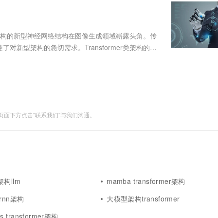
服务生态伙伴
视觉 Coding、空间感知、多模态思考等全面升级
1M上下文，专为长程任务能力而生
云工开物
企业应用
Works
Night Plan 支持 Qwen 3.8-Max
云原生大数据计算服务 MaxCompute
AI 办公
容器服务 Kub
NEW
Red Hat
30+ 款产品免费体验
Data Agent 驱动的一站式 Data+AI 开发治理平台
夜间 5 折，Qwen/Meoo/TokenPlan 客户专享
面向分析的企业级SaaS模式云数据仓库
AI智能应用
提供一站式管
科研合作
ERP
堂（旗舰版）
SUSE
r类架构的新型神经网络结构在图像生成领域崭露头角。传
智能客服
AI 应用构建
大模型原生
CRM
新型架构的急切需求。Transformer类架构的成
防护产品
2个月
自动承接线索
领域的探索。其全局感知和强大的语义理解能力为图
建站小程序
Qoder
大模型服务平台百炼-应用模版
OA 办公系统
HOT
NEW
面向真实软件
个人版上线、团队版降价；千问3.8-Max首发发尝鲜
丰富多元化的应用模版和解决方案
力提升
财税管理
模板建站
万有无界
大模型服务平台百炼-智能体
400电话
定制建站
的模型效果
灵活可视化地构建企业级 Agent
面下方点击"联系我们"与我们沟通。
方案
广告营销
模板小程序
秒悟
人工智能平台 PAI
定制小程序
云端极速 AI 
新一代 AI 视频生成模型，深度适配广告营销等场景
AI Native 的算法工程平台，一站式完成建模、训练、推理服务部署
APP 开发
建站系统
r架构llm
mamba transformer架构
AI 应用
10分钟微调：让0.6B模型媲美235B模
多模态数据信
r rnn架构
大模型架构transformer
型
依托云原生高可用架构,实现Dify私有化部署
用1%尺寸在特定领域达到大模型90%以上效果
os transformer架构