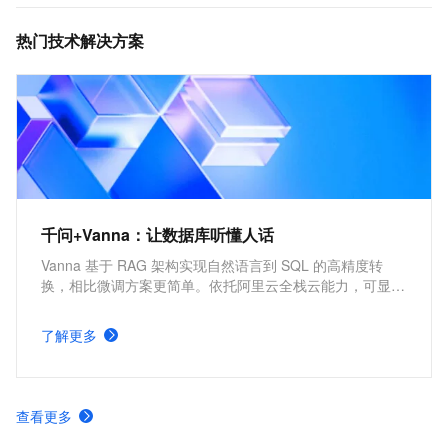
热门技术解决方案
千问+Vanna：让数据库听懂人话
Vanna 基于 RAG 架构实现自然语言到 SQL 的高精度转
换，相比微调方案更简单。依托阿里云全栈云能力，可显著
提高自然语言理解精准度与 SQL 生成执行效率。
了解更多
查看更多