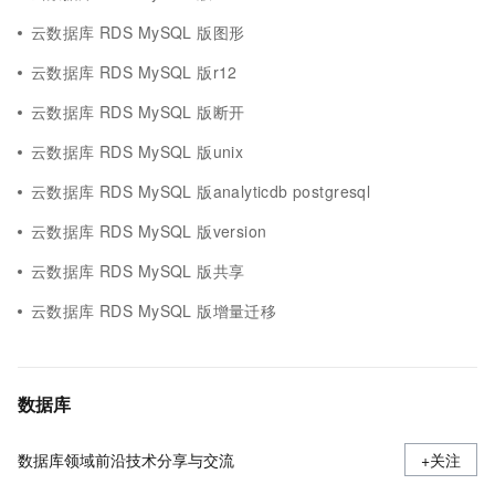
云数据库 RDS MySQL 版图形
云数据库 RDS MySQL 版r12
云数据库 RDS MySQL 版断开
云数据库 RDS MySQL 版unix
云数据库 RDS MySQL 版analyticdb postgresql
云数据库 RDS MySQL 版version
云数据库 RDS MySQL 版共享
云数据库 RDS MySQL 版增量迁移
数据库
数据库领域前沿技术分享与交流
+关注