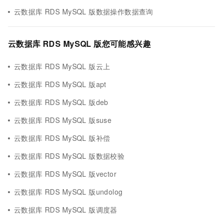
云数据库 RDS MySQL 版数据操作数据查询
云数据库 RDS MySQL 版您可能感兴趣
云数据库 RDS MySQL 版云上
云数据库 RDS MySQL 版apt
云数据库 RDS MySQL 版deb
云数据库 RDS MySQL 版suse
云数据库 RDS MySQL 版补偿
云数据库 RDS MySQL 版数据校验
云数据库 RDS MySQL 版vector
云数据库 RDS MySQL 版undolog
云数据库 RDS MySQL 版调度器