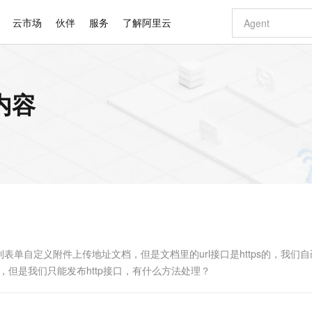
云市场
伙伴
服务
了解阿里云
AI 特惠
数据与 API
成为产品伙伴
企业增值服务
最佳实践
价格计算器
AI 场景体
基础软件
产品伙伴合
阿里云认证
市场活动
配置报价
大模型
内容
自助选配和估算价格
步到位
智启 AI 普惠权益
产品生态集成认证中心
企业支持计划
云上春晚
域名与网站
Qwen Audio：打造专属 AI 语音助手
千问官方 MaaS 平台，为开发者和 Agent 而生，新用户赠送 1 亿 + tokens 额度
一句话生成原生
AI Coding
阿里云Maa
2026 阿里云
云服务器 E
为企业打
数据集
Windows
大模型认证
模型
NEW
NEW
格式还原
值低价云产品抢先购
至高享 1亿+免费 tokens，加速 Al 应用落地
提供智能易用的域名与建站服务
Qwen-Audio-3.0-Realtime 端到端实时语音角色扮演
输入一句话想法,
智能编程，一键
安全可靠、
产品生态伙伴
专家技术服务
云上奥运之旅
弹性计算合作
阿里云中企出
手机三要素
宝塔 Linux
全部认证
价格优势
开源旗舰模型
即刻拥有 DeepSeek-V4-Pro
阿里云 OPC 创新助力计划
千问大模型
一键部署幻兽
AI 电商营销
对象存储 O
大模型
产品生态伙伴工作台
企业增值服务台
云栖战略参考
云存储合作计
云栖大会
身份实名认证
CentOS
训练营
推动算力普惠，释放技术红利
最高返9万
真正可用的 1M 上下文,一次完成代码全链路开发
快速构建应用程序和网站，即刻迈出上云第一步
轻松解锁专属 DeepSeek-V4-Pro
至高百万元 Token 补贴，加速一人公司成长
多元化、高性能、安全可靠的大模型服务
一键购买专属
从图文生成到
云上的中国
数据库合作计
活动全景
短信
Docker
图片和
自进化智能体
5 分钟轻松部署专属 QwenPaw
Token Plan 模型订阅计划
数字证书管理服务（原SSL证书）
高效搭建 AI
AI 广告创作
无影云电脑
企业成长
NEW
HOT
信息公告
看见新力量
云网络合作计
OCR 文字识别
JAVA
越聪明
证享300元代金券
全托管，含MySQL、PostgreSQL、SQL Server、MariaDB多引擎
Qwen3.8-Max 首发尝鲜，限时加量 10 倍，夜间低至2折
实现全站HTTPS，呈现可信的WEB访问
从聊天伙伴进化为能主动干活的本地数字员工
图文、视频一
随时随地安
Kimi-K3
HappyHors
NEW
魔搭 Mode
loud
服务实践
官网公告
Kimi 最新旗舰模型，长程编程与推理利器
让文字生成流
金融模力时刻
Salesforce O
版
发票查验
全能环境
Claude Code + GStack 打造工程团队
千问办公，限时限量积分加倍
Qoder
低代码高效构
AI 建站
短信服务
型
NEW
作计划
计划
创新中心
魔搭 ModelSc
健康状态
理服务
让AI从“聊天伙伴”进化为能干活的“数字员工”
安装技能 GStack，拥有专属 AI 工程团队
你的AI工作搭子，覆盖日常办公高频场景
面向真实软件的智能体编程平台
0 代码专业建
单自定义附件上传地址文档，但是文档里的url接口是https的，我们自
客户案例
天气预报查询
操作系统
Deepseek-v4-pro
HappyHors
态合作计划
口，但是我们只能发布http接口，有什么方法处理？
态智能体模型
旗舰 MoE 大模型，百万上下文与顶尖推理能力
图生视频，流
同享
万小智 AI 建站低至 15元/月
Qoder CN
AI 短剧/漫剧
云原生数据库 
快递物流查询
WordPress
成为服务伙
高校合作
点，立即开启云上创新
覆盖公网/内网、递归/权威、移动APP等全场景解析服务
送.CN域名，送备案服务码
基于千问大模型等，支持代码智能生成、研发智能问答
AI助力短剧
GLM-5.2
Wan2.7-T
Ubuntu