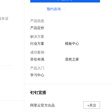
过简单的拖拽、配置，即可完成业务应用的
文戏情感细腻自然，动作戏激烈拳拳到肉，实现更强表演能力
支持中英文自由切换，具备更强的噪声鲁棒性
ernetes 版 ACK
云聚AI 严选权益
AI 原生数据库服务发布
SSL 证书
搭建，让企业、政府、教育机构等组织上云
预约咨询
，一键激活高效办公新体验
理容器应用的 K8s 服务
精选AI产品，从模型到应用全链提效
Agent 数据网关
更简单。
堡垒机
服务器
AI 用量加速计划
云原生数据库 PolarDB
产品信息
应用
防火墙
、识别商机，让客服更高效、服务更出色。
新老同享，达量后返
Agentic Database 发布
产品定价
千问办公
主机安全
NEW
解决方案
的智能体编程平台
一站式AI生产力平台
行业方案
模板中心
AI 应用及服务市场
伶鹊
成功案例
企业级人与Agent协作平台，接入和调度多个数字员工
智能客服平台，对话机器人、对话分析、智能外呼
AI 应用
菲住布渴
居然之家
大模型服务平台百炼 - 全妙
大模型
产品入门
应用创作平台
多模态内容创作工具，已接入 DeepSeek
学习中心
自然语言处理
数据标注
钉钉宜搭
机器学习
息提取
与 AI 智能体进行实时音视频通话
阿里云官方出品
从文本、图片、视频中提取结构化的属性信息
+关注
构建支持视频理解的 AI 音视频实时通话应用