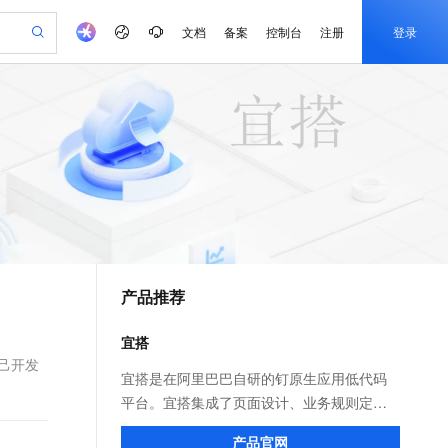
文档
备案
控制台
注册
登录
验
作计划
器
AI 活动
专业服务
服务伙伴合作计划
开发者社区
加入我们
产品动态
服务平台百炼
阿里云 OPC 创新助力计划
一站式生成采购清单，支持单品或批量购买
可编辑精美 PPT 文稿
S产品伙伴计划（繁花）
峰会
CS
造的大模型服务与应用开发平台
Agency Agents：拥有专属领域专家
AI 生产力先锋
Al MaaS 服务伙伴赋能合作
域名
博文
Careers
至高可申请百万元
Qwen3.8-Max 模型上线
 轻松生成专业的 PPT
开启高性价比 AI 编程新体验
弹性可伸缩的云计算服务
先锋实践拓展 AI 生产力的边界
多领域专家智能体,一键组建 AI 虚拟交付团队
Token 补贴，五大权
计划
海大会
伙伴信用分合作计划
商标
问答
社会招聘
益加速 OPC 成功
帕鲁游戏服务器
SS
HappyHorse 打造一站式影视创作平台
飞天发布时刻
HOT
Open Search 向量检索版支
划
备案
电子书
校园招聘
联机服务器，轻松开启游戏
视频创作，一键激活电商全链路生产力
稳定、安全、高性价比、高性能的云存储服务
所见，即是所愿
持视频检索 Pipeline 功能
可视化编排打通从文字构思到成片全链路闭环
更多支持
划
公司注册
镜像站
视频生成
语音识别与合成
 智能体与工作流应用
漫剧工坊：一站式动画创作平台
AI 实训营
应用身份服务 (IDaaS)
合作伙伴培训与认证
产品推荐
划
上云迁移
站生成，高效打造优质广告素材
全接入的云上超级电脑
通过阿里云百炼高效搭建AI应用,助力高效开发
快速生产连贯的高质量长漫剧
从基础到进阶，Agent 创客手把手教你
OpenClaw 管理能力上线
e-1.1-T2V
Qwen3-TTS-Flash
lScope
我要反馈
查询合作伙伴
畅细腻的高质量视频
离线语音合成大模型，多语言方言自适应，低延迟高稳定
n Alibaba Cloud ISV 合作
代维服务
建企业门户网站
10 分钟搭建微信、支付宝小程序
宜搭
MaxCompute MaxFrame 提
创新加速
ope
登录合作伙伴管理后台
我要建议
站，无忧落地极速上线
以可视化方式快速构建移动和 PC 门户网站
国内短信简单易用，安全可靠，秒级触达，全球覆盖200+国家和地区。
高效部署网站，快速应用到小程序
供自动弹性内存功能
己开发
e-1.1-I2V
Cosyvoice-V3-Flash
宜搭是在阿里巴巴自研的钉原生应用低代码
安全
畅自然，细节丰富
高表现力语音合成大模型，语音克隆听感自然
我要投诉
PolarDB
平台。宜搭集成了页面设计、业务规则定
上云场景组合购
Milvus 弹性伸缩功能新增节
伴
漫剧创作，剧本、分镜、视频高效生成
100%兼容MySQL、PostgreSQL，兼容Oracle，支持集中和分布式
覆盖90%+业务场景，专享组合折扣价
点支持范围
义、数据收集与分析三大核心能力，用户通
2V
VPN
Fun-ASR
产品官网