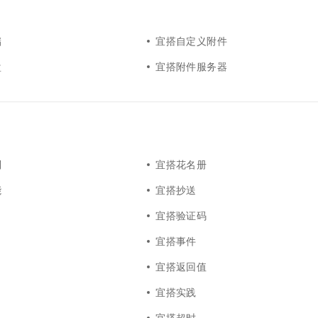
一个 AI 助手
超强辅助，Bol
即刻拥有 DeepSeek-R1 满血版
在企业官网、通讯软件中为客户提供 AI 客服
多种方案随心选，轻松解锁专属 DeepSeek
储
宜搭自定义附件
盘
宜搭附件服务器
列
宜搭花名册
能
宜搭抄送
宜搭验证码
宜搭事件
宜搭返回值
宜搭实践
宜搭超时