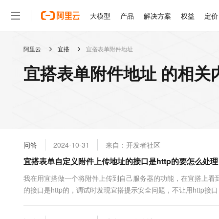
大模型
产品
解决方案
权益
定价
阿里云
宜搭
宜搭表单附件地址
大模型
产品
解决方案
权益
定价
云市场
伙伴
服务
了解阿里云
精选产品
精选解决方案
普惠上云
产品定价
精选商城
成为销售伙伴
售前咨询
为什么选择阿里云
千问AI平台
宜搭表单附件地址 的相关
了解云产品的定价详情
大模型服务平台百炼
睿译宝，AI翻译排版一
普惠上云 官方力荐
分销伙伴
在线服务
网站建设
什么是云计算
大
大模型服务与应用平台
上传文档即自动完成翻译和
云服务器38元/年起，超
咨询伙伴
多端小程序
技术领先
云上成本管理
售后服务
轻量应用服务器
GLM-5.2：长任务时代
官方推荐返现计划
大模型
精选产品
精选解决方案
Salesforce 国际版订阅
稳定可靠
管理和优化成本
推荐新用户得奖励，单订单
销售伙伴合作计划
自助服务
友盟天域
安全合规
人工智能与机器学习
AI
文本生成
云数据库 RDS
Hermes Agent，打造
云工开物
无影生态合作计划
在线服务
问答
2024-10-31
来自：开发者社区
观测云
分析师报告
自主进化，持久记忆，越用
高校专属算力普惠，学生认
计算
互联网应用开发
Qwen3.8-Max
HOT
Salesforce On Alibaba C
工单服务
宜搭表单自定义附件上传地址的接口是http的要怎么处理
智能体时代全能旗舰模型
Tuya 物联网平台阿里云
研究报告与白皮书
人工智能平台 PAI
快速拥有专属 OpenClaw
大模
Consulting Partner 合
大数据
容器
免费试用
短信专区
一站式AI开发、训练和推
我在用宜搭做一个将附件上传到自己服务器的功能，在宜搭上看到表
蓝凌 OA
Qwen3.7-Plus
AI 大模型销售与服务生
现代化应用
的接口是http的，调试时发现宜搭提示安全问题，不让用http接
存储
天池大赛
能看、能想、能动手的多模
云解析DNS
解决方案免费试用 新老
电子合同
最高领取价值200元试用
安全
网络与CDN
AI 算法大赛
Qwen3-VL-Plus
畅捷通