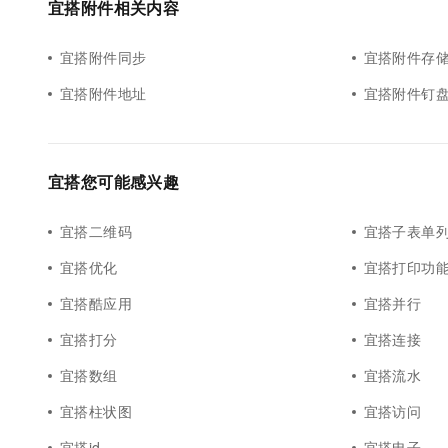
宜搭附件相关内容
10 分钟在聊天系统中增加
专有云
宜搭附件同步
宜搭附件存
宜搭附件地址
宜搭附件钉
宜搭您可能感兴趣
宜搭二维码
宜搭子表单
宜搭优化
宜搭打印功
宜搭酷应用
宜搭并行
宜搭打分
宜搭连接
宜搭数组
宜搭流水
宜搭柱状图
宜搭访问
宜搭id
宜搭电子