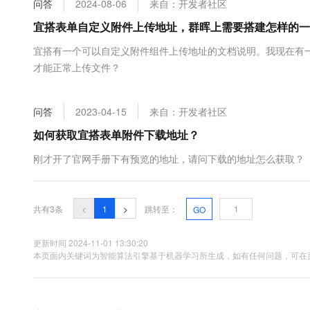
问答
2024-08-06
来自：开发者社区
大数据开发治理平台 Data
AI 产品 免费试用
网络
安全
云开发大赛
Tableau 订阅
宜搭表单自定义附件上传地址，群晖上需要搭建怎样的一
1亿+ 大模型 tokens 和 
可观测
入门学习赛
中间件
AI空中课堂在线直播课
宜搭有一个可以自定义附件组件上传地址的文档说明。我现在有
云防火墙
140+云产品 免费试用
大模型服务
才能正常上传文件？
上云与迁云
云原生的云上边界网络安全
产品新客免费试用，最长1
数据库
生态解决方案
千问AI平台-Token Plan
企业出海
大模型ACA认证体验
大数据计算
问答
2023-04-15
来自：开发者社区
助力企业全员 AI 认知与能
行业生态解决方案
政企业务
媒体服务
千问AI平台-模型体验
如何获取宜搭表单附件下载地址？
开发者生态解决方案
在线体验全尺寸、多种模态
企业服务与云通信
刚才开了官网手册下有预览的地址，请问下载的地址怎么获取？
AI 开发和 AI 应用解决
Happy 系列大模型
域名与网站
共有3条
<
1
>
跳转至：
GO
终端用户计算
Serverless
更新时间 2024-11-01 13:30:20
大模型解决方案
本页面内关键词为智能算法引擎基于机器学习所生成，如有任何问题，可在页
开发工具
快速部署 Dify，高效搭建 
迁移与运维管理