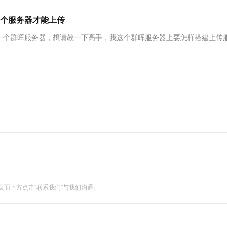
服务生态伙伴
视觉 Coding、空间感知、多模态思考等全面升级
1M上下文，专为长程任务能力而生
云工开物
企业应用
Works
Night Plan 支持 Qwen 3.8-Max
云原生大数据计算服务 MaxCompute
AI 办公
容器服务 Kub
NEW
Red Hat
个服务器才能上传
30+ 款产品免费体验
Data Agent 驱动的一站式 Data+AI 开发治理平台
夜间 5 折，Qwen/Meoo/TokenPlan 客户专享
面向分析的企业级SaaS模式云数据仓库
AI智能应用
提供一站式管
科研合作
ERP
堂（旗舰版）
SUSE
一个群晖服务器，想请教一下高手，我这个群晖服务器上要怎样搭建上传
智能客服
AI 应用构建
大模型原生
CRM
防护产品
2个月
自动承接线索
建站小程序
Qoder
大模型服务平台百炼-应用模版
OA 办公系统
HOT
NEW
面向真实软件
个人版上线、团队版降价；千问3.8-Max首发发尝鲜
丰富多元化的应用模版和解决方案
力提升
财税管理
模板建站
万有无界
大模型服务平台百炼-智能体
400电话
定制建站
的模型效果
灵活可视化地构建企业级 Agent
方案
广告营销
模板小程序
秒悟
人工智能平台 PAI
定制小程序
云端极速 AI 
新一代 AI 视频生成模型，深度适配广告营销等场景
AI Native 的算法工程平台，一站式完成建模、训练、推理服务部署
APP 开发
建站系统
面下方点击"联系我们"与我们沟通。
AI 应用
10分钟微调：让0.6B模型媲美235B模
多模态数据信
型
依托云原生高可用架构,实现Dify私有化部署
用1%尺寸在特定领域达到大模型90%以上效果