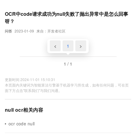
OCR中code请求成功为null失败了抛出异常中是怎么回事
呀？
问答
2023-01-09
来自：开发者社区
<
1
>
1 / 1
更新时间 2024-11-01 15:10:31
本页面内关键词为智能算法引擎基于机器学习所生成，如有任何问题，可在页
面下方点击"联系我们"与我们沟通。
null ocr相关内容
ocr code null