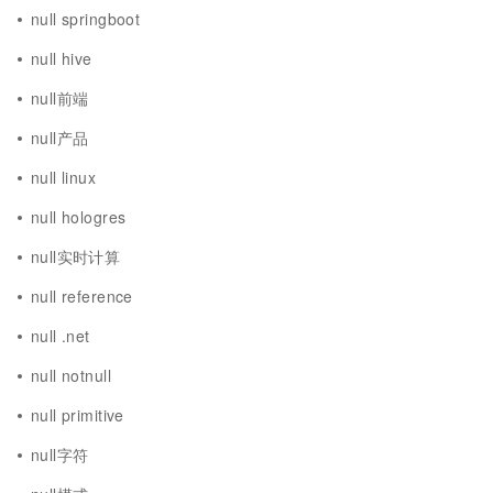
null springboot
null hive
null前端
null产品
null linux
null hologres
null实时计算
null reference
null .net
null notnull
null primitive
null字符