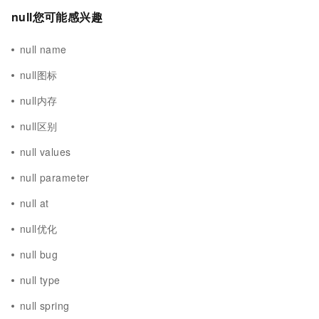
null您可能感兴趣
null name
null图标
null内存
null区别
null values
null parameter
null at
null优化
null bug
null type
null spring