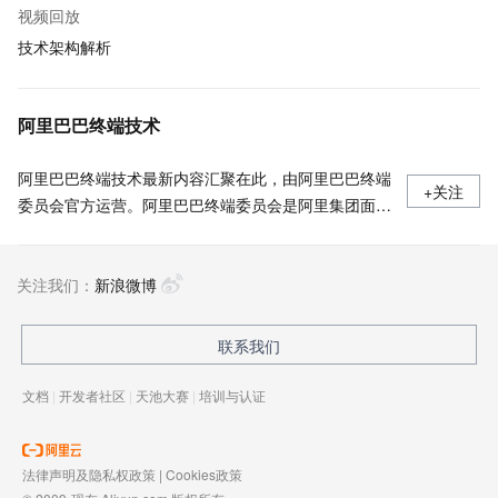
视频回放
技术架构解析
阿里巴巴终端技术
阿里巴巴终端技术最新内容汇聚在此，由阿里巴巴终端
+关注
委员会官方运营。阿里巴巴终端委员会是阿里集团面向
前端、客户端的虚拟技术组织。我们的愿景是着眼用户
体验前沿、技术创新引领业界，将面向未来，制定技术
关注我们：
策略和目标并落地执行，推动终端技术发展，帮助工程
新浪微博
师成长，打造顶级的终端体验。同时我们运营着阿里巴
巴终端域的官方公众号：阿里巴巴终端技术，欢迎关
联系我们
注。
文档
|
开发者社区
|
天池大赛
|
培训与认证
法律声明及隐私权政策
|
Cookies政策