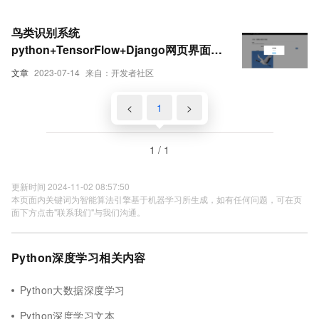
识别
鸟类识别系统
python+TensorFlow+Django网页界面
+卷积网络算法+深度学习模型
文章
2023-07-14
来自：开发者社区
<
1
>
1 / 1
更新时间 2024-11-02 08:57:50
本页面内关键词为智能算法引擎基于机器学习所生成，如有任何问题，可在页
面下方点击"联系我们"与我们沟通。
Python深度学习相关内容
Python大数据深度学习
Python深度学习文本