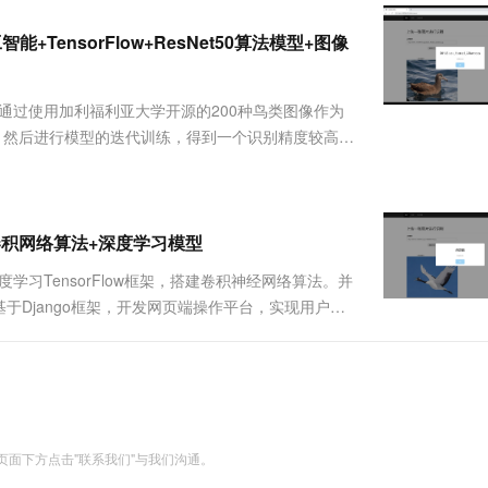
服务生态伙伴
视觉 Coding、空间感知、多模态思考等全面升级
1M上下文，专为长程任务能力而生
云工开物
企业应用
Works
Night Plan 支持 Qwen 3.8-Max
云原生大数据计算服务 MaxCompute
AI 办公
容器服务 Kub
NEW
Red Hat
TensorFlow+ResNet50算法模型+图像
30+ 款产品免费体验
Data Agent 驱动的一站式 Data+AI 开发治理平台
夜间 5 折，Qwen/Meoo/TokenPlan 客户专享
面向分析的企业级SaaS模式云数据仓库
AI智能应用
提供一站式管
科研合作
ERP
堂（旗舰版）
SUSE
智能客服
AI 应用构建
大模型原生
CRM
，通过使用加利福利亚大学开源的200种鸟类图像作为
防护产品
2个月
自动承接线索
建站小程序
法模型，然后进行模型的迭代训练，得到一个识别精度较高的
Qoder
大模型服务平台百炼-应用模版
OA 办公系统
HOT
NEW
eb网页端操作界面，实现用户上传一张鸟类图像，识别
面向真实软件
个人版上线、团队版降价；千问3.8-Max首发发尝鲜
丰富多元化的应用模版和解决方案
力提升
财税管理
模板建站
万有无界
大模型服务平台百炼-智能体
400电话
定制建站
的模型效果
灵活可视化地构建企业级 Agent
界面+卷积网络算法+深度学习模型
方案
广告营销
模板小程序
秒悟
人工智能平台 PAI
学习TensorFlow框架，搭建卷积神经网络算法。并
定制小程序
云端极速 AI 
新一代 AI 视频生成模型，深度适配广告营销等场景
AI Native 的算法工程平台，一站式完成建模、训练、推理服务部署
Django框架，开发网页端操作平台，实现用户上
视频+代码：
APP 开发
建站系统
AI 应用
10分钟微调：让0.6B模型媲美235B模
多模态数据信
型
依托云原生高可用架构,实现Dify私有化部署
面下方点击"联系我们"与我们沟通。
用1%尺寸在特定领域达到大模型90%以上效果