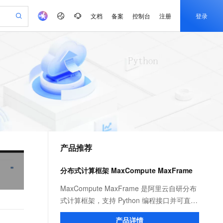
文档
备案
控制台
注册
登录
验
作计划
器
AI 活动
专业服务
服务伙伴合作计划
开发者社区
加入我们
产品动态
服务平台百炼
阿里云 OPC 创新助力计划
一站式生成采购清单，支持单品或批量购买
io：打造专属 AI 语音助手
S产品伙伴计划（繁花）
峰会
CS
造的大模型服务与应用开发平台
一句话生成原生可编辑精美 PPT 文稿
AI 生产力先锋
Al MaaS 服务伙伴赋能合作
域名
博文
Careers
至高可申请百万元
Qwen3.8-Max 模型上线
开启高性价比 AI 编程新体验
弹性可伸缩的云计算服务
Qwen-Audio-3.0-Realtime 端到端实时语音角色扮演
输入一句话想法, 轻松生成专业的 PPT
先锋实践拓展 AI 生产力的边界
Token 补贴，五大权
计划
海大会
伙伴信用分合作计划
商标
问答
社会招聘
益加速 OPC 成功
eek-V4-Pro
SS
一键部署幻兽帕鲁游戏服务器
飞天发布时刻
HOT
Open Search 向量检索版支
划
备案
电子书
校园招聘
pSeek-V4-Pro
视频创作，一键激活电商全链路生产力
稳定、安全、高性价比、高性能的云存储服务
一键购买专属联机服务器，轻松开启游戏
所见，即是所愿
持视频检索 Pipeline 功能
更多支持
划
公司注册
镜像站
视频生成
语音识别与合成
专属 QwenPaw
漫剧工坊：一站式动画创作平台
AI 实训营
HOT
应用身份服务 (IDaaS)
合作伙伴培训与认证
产品推荐
划
上云迁移
站生成，高效打造优质广告素材
全接入的云上超级电脑
从聊天伙伴进化为能主动干活的本地数字员工
快速生产连贯的高质量长漫剧
从基础到进阶，Agent 创客手把手教你
OpenClaw 管理能力上线
e-1.1-T2V
Qwen3-TTS-Flash
lScope
我要反馈
查询合作伙伴
畅细腻的高质量视频
离线语音合成大模型，多语言方言自适应，低延迟高稳定
n Alibaba Cloud ISV 合作
代维服务
建企业门户网站
10 分钟搭建微信、支付宝小程序
分布式计算框架 MaxCompute MaxFrame
MaxCompute MaxFrame 提
创新加速
ope
登录合作伙伴管理后台
我要建议
站，无忧落地极速上线
以可视化方式快速构建移动和 PC 门户网站
国内短信简单易用，安全可靠，秒级触达，全球覆盖200+国家和地区。
高效部署网站，快速应用到小程序
供自动弹性内存功能
e-1.1-I2V
Cosyvoice-V3-Flash
MaxCompute MaxFrame 是阿里云自研分布
安全
畅自然，细节丰富
高表现力语音合成大模型，语音克隆听感自然
我要投诉
PolarDB
式计算框架，支持 Python 编程接口并可直接
上云场景组合购
Milvus 弹性伸缩功能新增节
伴
漫剧创作，剧本、分镜、视频高效生成
100%兼容MySQL、PostgreSQL，兼容Oracle，支持集中和分布式
覆盖90%+业务场景，专享组合折扣价
点支持范围
使用 MaxCompute 计算资源及数据接口，与
2V
VPN
Fun-ASR
产品详情