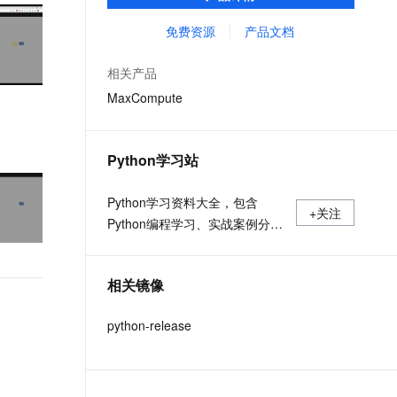
MaxCompute Notebook、镜像管理等功能共
文戏情感细腻自然，动作戏激烈拳拳到肉，实现更强表演能力
支持中英文自由切换，具备更强的噪声鲁棒性
ernetes 版 ACK
云聚AI 严选权益
AI 原生数据库服务发布
SSL 证书
同构成 MaxCompute 完整 Python 开发生
免费资源
产品文档
，一键激活高效办公新体验
理容器应用的 K8s 服务
精选AI产品，从模型到应用全链提效
Agent 数据网关
态。
堡垒机
AI 用量加速计划
云原生数据库 PolarDB
相关产品
应用
防火墙
、识别商机，让客服更高效、服务更出色。
新老同享，达量后返
Agentic Database 发布
MaxCompute
千问办公
主机安全
NEW
的智能体编程平台
一站式AI生产力平台
Python学习站
AI 应用及服务市场
伶鹊
企业级人与Agent协作平台，接入和调度多个数字员工
智能客服平台，对话机器人、对话分析、智能外呼
Python学习资料大全，包含
AI 应用
+关注
Python编程学习、实战案例分
大模型服务平台百炼 - 全妙
大模型
应用创作平台
享、开发者必知词条等内容。
多模态内容创作工具，已接入 DeepSeek
自然语言处理
相关镜像
数据标注
python-release
机器学习
息提取
与 AI 智能体进行实时音视频通话
从文本、图片、视频中提取结构化的属性信息
构建支持视频理解的 AI 音视频实时通话应用