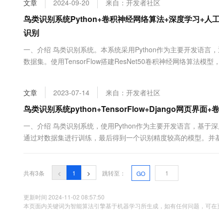
文章
2024-09-20
来自：开发者社区
大数据开发治理平台 Data
AI 产品 免费试用
网络
安全
云开发大赛
Tableau 订阅
鸟类识别系统Python+卷积神经网络算法+深度学习+人工智能+
1亿+ 大模型 tokens 和 
可观测
入门学习赛
中间件
识别
AI空中课堂在线直播课
云防火墙
140+云产品 免费试用
大模型服务
上云与迁云
一、介绍 鸟类识别系统。本系统采用Python作为主要开发语言
云原生的云上边界网络安全
产品新客免费试用，最长1
数据库
生态解决方案
数据集。使用TensorFlow搭建ResNet50卷积神经网络算
千问AI平台-Token Plan
企业出海
大模型ACA认证体验
大数据计算
模型，然后在保存为本地的H5格式文件。在使用Django开发W
助力企业全员 AI 认知与能
行业生态解决方案
其名称。 本项目通过人工智能技术实现对鸟类图像的自动.....
政企业务
媒体服务
文章
2023-07-14
来自：开发者社区
千问AI平台-模型体验
开发者生态解决方案
在线体验全尺寸、多种模态
鸟类识别系统python+TensorFlow+Django网页
企业服务与云通信
AI 开发和 AI 应用解决
Happy 系列大模型
一、介绍 鸟类识别系统，使用Python作为主要开发语言，基于深度
域名与网站
通过对数据集进行训练，最后得到一个识别精度较高的模型。并基于
传一张图片识别其名称。 二、效果图片 三、演示视频 and 代码 
终端用户计算
https://www.yuque.com/ziwu/yygu3z/ws...
Serverless
大模型解决方案
共有3条
<
1
>
跳转至：
GO
开发工具
快速部署 Dify，高效搭建 
更新时间 2024-11-02 08:57:50
本页面内关键词为智能算法引擎基于机器学习所生成，如有任何问题，可在页
迁移与运维管理