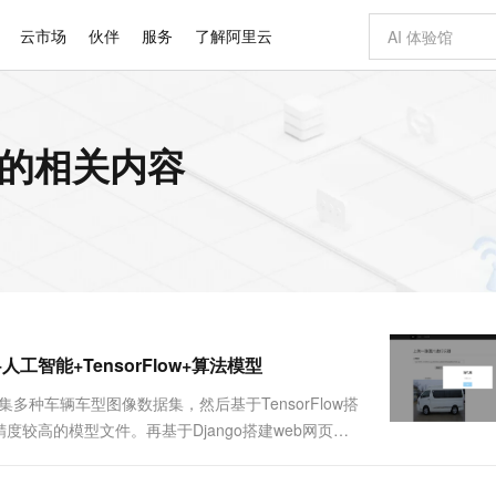
云市场
伙伴
服务
了解阿里云
AI 特惠
数据与 API
成为产品伙伴
企业增值服务
最佳实践
价格计算器
AI 场景体
基础软件
产品伙伴合
阿里云认证
市场活动
配置报价
大模型
 的相关内容
自助选配和估算价格
新方式
睿译宝，AI翻译排版一步到位
智启 AI 普惠权益
产品生态集成认证中心
企业支持计划
云上春晚
域名与网站
千问官方 MaaS 平台，为开发者和 Agent 而生，新用户赠送 1 亿 + tokens 额度
Qwen Aud
AI Coding
阿里云Maa
2026 阿里云
云服务器 E
为企业打
数据集
Windows
大模型认证
模型
NEW
NEW
交付可用成果
值低价云产品抢先购
上传文档即自动完成翻译和格式还原
至高享 1亿+免费 tokens，加速 Al 应用落地
提供智能易用的域名与建站服务
智能编程，一键
安全可靠、
产品生态伙伴
专家技术服务
云上奥运之旅
弹性计算合作
阿里云中企出
手机三要素
宝塔 Linux
全部认证
价格优势
有专属领域专家
GLM-5.2：长任务时代开源旗舰模型
阿里云 OPC 创新助力计划
千问大模型
即刻拥有 DeepS
AI 电商营销
对象存储 O
大模型
产品生态伙伴工作台
企业增值服务台
云栖战略参考
云存储合作计
云栖大会
身份实名认证
CentOS
训练营
推动算力普惠，释放技术红利
最高返9万
多领域专家智能体,一键组建 AI 虚拟交付团队
快速构建应用程序和网站，即刻迈出上云第一步
至高百万元 Token 补贴，加速一人公司成长
多元化、高性能、安全可靠的大模型服务
真正可用的 1M 上下文,一次完成代码全链路开发
轻松解锁专属 Dee
从图文生成到
云上的中国
数据库合作计
活动全景
短信
Docker
图片和
站式影视创作平台
Hermes Agent，打造自进化智能体
Token Plan 模型订阅计划
数字证书管理服务（原SSL证书）
5 分钟轻松部署
AI 广告创作
无影云电脑
企业成长
NEW
信息公告
看见新力量
云网络合作计
OCR 文字识别
JAVA
证享300元代金券
可视化编排打通从文字构思到成片全链路闭环
全托管，含MySQL、PostgreSQL、SQL Server、MariaDB多引擎
自主进化，持久记忆，越用越聪明
Qwen3.8-Max 首发尝鲜，限时加量 10 倍，夜间低至2折
实现全站HTTPS，呈现可信的WEB访问
图文、视频一
随时随地安
Kimi-K3
HappyHors
NEW
魔搭 Mode
loud
服务实践
官网公告
工智能+TensorFlow+算法模型
Kimi 最新旗舰模型，长程编程与推理利器
让文字生成流
金融模力时刻
Salesforce O
版
发票查验
全能环境
Claude Code + GStack 打造工程团队
千问办公，限时限量积分加倍
Qoder
低代码高效构
AI 建站
短信服务
型
NEW
作计划
计划
创新中心
魔搭 ModelSc
健康状态
理服务
让AI从“聊天伙伴”进化为能干活的“数字员工”
安装技能 GStack，拥有专属 AI 工程团队
你的AI工作搭子，覆盖日常办公高频场景
面向真实软件的智能体编程平台
0 代码专业建
多种车辆车型图像数据集，然后基于TensorFlow搭
客户案例
天气预报查询
操作系统
Deepseek-v4-pro
HappyHors
态合作计划
较高的模型文件。再基于Django搭建web网页端
态智能体模型
旗舰 MoE 大模型，百万上下文与顶尖推理能力
图生视频，流
同享
万小智 AI 建站低至 15元/月
Qoder CN
AI 短剧/漫剧
云原生数据库 
快递物流查询
WordPress
成为服务伙
展示 三、演示视频 and 完整代码 and 安装 地
高校合作
点，立即开启云上创新
覆盖公网/内网、递归/权威、移动APP等全场景解析服务
送.CN域名，送备案服务码
基于千问大模型等，支持代码智能生成、研发智能问答
AI助力短剧
GLM-5.2
Wan2.7-T
Ubuntu