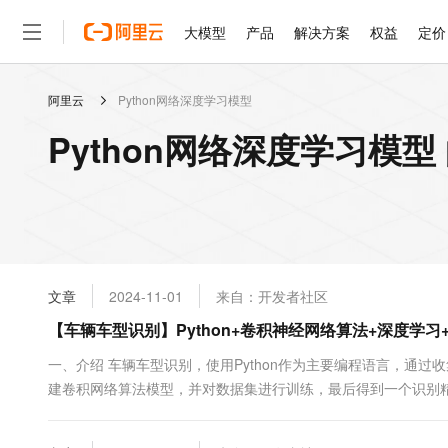
大模型
产品
解决方案
权益
定价
阿里云
Python网络深度学习模型
大模型
产品
解决方案
权益
定价
云市场
伙伴
服务
了解阿里云
精选产品
精选解决方案
普惠上云
产品定价
精选商城
成为销售伙伴
售前咨询
为什么选择阿里云
千问AI平台
Python网络深度学习模型
了解云产品的定价详情
大模型服务平台百炼
千问办公，解锁你的工作
普惠上云 官方力荐
分销伙伴
在线服务
网站建设
什么是云计算
大
大模型服务与应用平台
企业级Agent产品，直接
云服务器38元/年起，超
咨询伙伴
多端小程序
技术领先
云上成本管理
售后服务
轻量应用服务器
Agency Agents：拥
官方推荐返现计划
大模型
精选产品
精选解决方案
Salesforce 国际版订阅
稳定可靠
管理和优化成本
推荐新用户得奖励，单订单
销售伙伴合作计划
自助服务
友盟天域
安全合规
人工智能与机器学习
AI
文本生成
云数据库 RDS
HappyHorse 打造一
云工开物
无影生态合作计划
在线服务
文章
2024-11-01
来自：开发者社区
观测云
分析师报告
高校专属算力普惠，学生认
计算
互联网应用开发
Qwen3.8-Max
HOT
Salesforce On Alibaba C
工单服务
【车辆车型识别】Python+卷积神经网络算法+深度学习+人
智能体时代全能旗舰模型
Tuya 物联网平台阿里云
研究报告与白皮书
人工智能平台 PAI
快速拥有专属 OpenClaw
大模
Consulting Partner 合
大数据
容器
免费试用
短信专区
一站式AI开发、训练和推
一、介绍 车辆车型识别，使用Python作为主要编程语言，通过收集
蓝凌 OA
Qwen3.7-Plus
AI 大模型销售与服务生
现代化应用
建卷积网络算法模型，并对数据集进行训练，最后得到一个识别精度
存储
天池大赛
能看、能想、能动手的多模
云解析DNS
解决方案免费试用 新老
电子合同
操作界面，实现用户上传一张车辆图片识别其类型。 二、系统效果图片
最高领取价值200元试用
安全
网络与CDN
AI 算法大赛
Qwen3-VL-Plus
址：https://www.yuque.co...
畅捷通