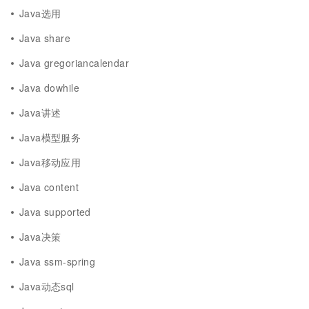
Java选用
Java share
Java gregoriancalendar
Java dowhile
Java讲述
Java模型服务
Java移动应用
Java content
Java supported
Java决策
Java ssm-spring
Java动态sql