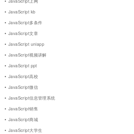
JavaScript上网
JavaScript kb
JavaScript多条件
JavaScript文章
JavaScript uniapp
JavaScript视频讲解
JavaScript ppt
JavaScript高校
JavaScript微信
JavaScript信息管理系统
JavaScript销售
JavaScript商城
JavaScript大学生