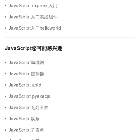
JavaScript express入门
JavaScript入门实战组件
JavaScript入门helloworld
JavaScript您可能感兴趣
JavaScript局域网
JavaScript控制器
JavaScript antd
JavaScript pyexecjs
JavaScript无处不在
JavaScript娱乐
JavaScript子表单