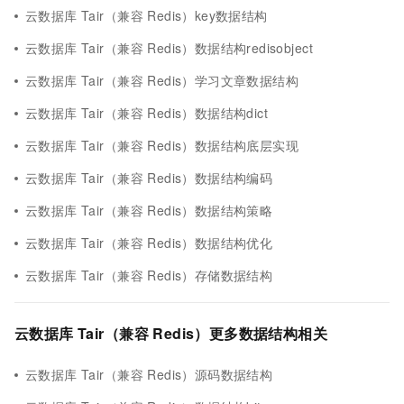
云数据库 Tair（兼容 Redis）key数据结构
云数据库 Tair（兼容 Redis）数据结构redisobject
云数据库 Tair（兼容 Redis）学习文章数据结构
云数据库 Tair（兼容 Redis）数据结构dict
云数据库 Tair（兼容 Redis）数据结构底层实现
云数据库 Tair（兼容 Redis）数据结构编码
云数据库 Tair（兼容 Redis）数据结构策略
云数据库 Tair（兼容 Redis）数据结构优化
云数据库 Tair（兼容 Redis）存储数据结构
云数据库 Tair（兼容 Redis）更多数据结构相关
云数据库 Tair（兼容 Redis）源码数据结构