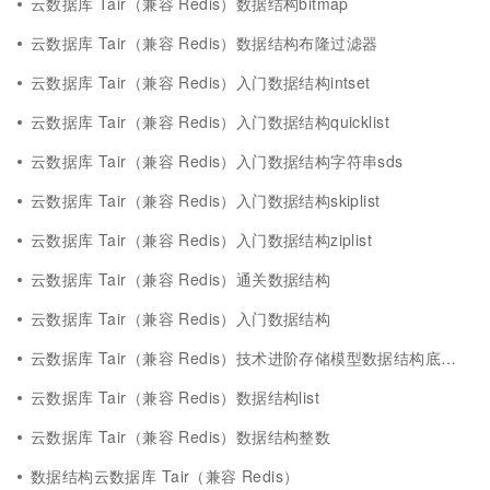
云数据库 Tair（兼容 Redis）数据结构bitmap
云数据库 Tair（兼容 Redis）数据结构布隆过滤器
云数据库 Tair（兼容 Redis）入门数据结构intset
云数据库 Tair（兼容 Redis）入门数据结构quicklist
云数据库 Tair（兼容 Redis）入门数据结构字符串sds
云数据库 Tair（兼容 Redis）入门数据结构skiplist
云数据库 Tair（兼容 Redis）入门数据结构ziplist
云数据库 Tair（兼容 Redis）通关数据结构
云数据库 Tair（兼容 Redis）入门数据结构
云数据库 Tair（兼容 Redis）技术进阶存储模型数据结构底层实现
云数据库 Tair（兼容 Redis）数据结构list
云数据库 Tair（兼容 Redis）数据结构整数
数据结构云数据库 Tair（兼容 Redis）