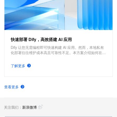
快速部署 Dify，高效搭建 AI 应用
Dify 让您无需编程即可快速构建 AI 应用。然而，本地私有
化部署往往维护成本高且可靠性不足。本方案介绍如何在阿
里云构建云原生高可用架构，实现 Dify 的快速部署，助力
企业高效搭建 AI 应用。
了解更多
查看更多
关注我们：
新浪微博