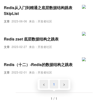
Redis从入门到精通之底层数据结构跳表
SkipList
文章
2023-06-06
来自：开发者社区
Redis zset 底层数据结构之跳表
文章
2023-02-27
来自：开发者社区
Redis（十二）-Redis的数据结构之跳表
文章
2023-02-01
来自：开发者社区
<
1
>
1 / 1