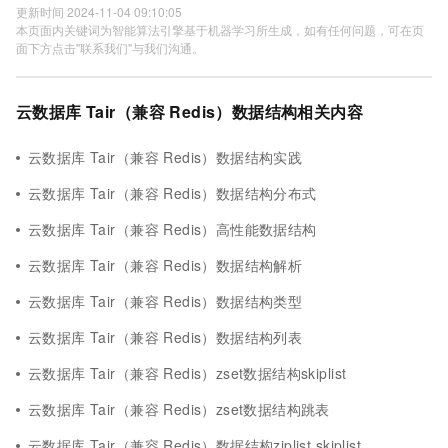
更新时间 2024-11-04 09:10:05
本页面内关键词为智能算法引擎基于机器学习所生成，如有任何问题，可在页
面下方点击"联系我们"与我们沟通。
云数据库 Tair（兼容 Redis）数据结构相关内容
云数据库 Tair（兼容 Redis）数据结构实践
云数据库 Tair（兼容 Redis）数据结构分布式
云数据库 Tair（兼容 Redis）高性能数据结构
云数据库 Tair（兼容 Redis）数据结构解析
云数据库 Tair（兼容 Redis）数据结构类型
云数据库 Tair（兼容 Redis）数据结构列表
云数据库 Tair（兼容 Redis）zset数据结构skiplist
云数据库 Tair（兼容 Redis）zset数据结构跳表
云数据库 Tair（兼容 Redis）数据结构ziplist skiplist