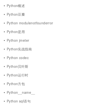
Python概述
Python豆瓣
Python modulenotfounderror
Python是用
Python jmeter
Python实战指南
Python codec
Python贝叶斯
Python运行时
Python方包
Python__name__
Python sql语句