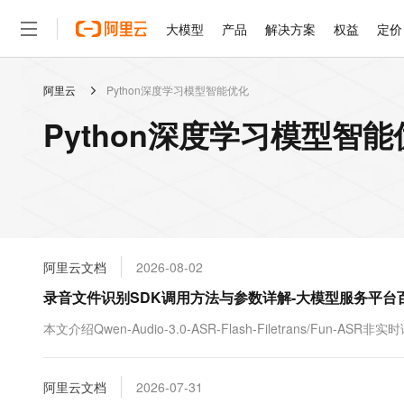
大模型
产品
解决方案
权益
定价
阿里云
Python深度学习模型智能优化
大模型
产品
解决方案
权益
定价
云市场
伙伴
服务
了解阿里云
精选产品
精选解决方案
普惠上云
产品定价
精选商城
成为销售伙伴
售前咨询
为什么选择阿里云
千问AI平台
Python深度学习模型智
了解云产品的定价详情
大模型服务平台百炼
千问办公，解锁你的工作
普惠上云 官方力荐
分销伙伴
在线服务
网站建设
什么是云计算
大
大模型服务与应用平台
企业级Agent产品，直接
云服务器38元/年起，超
咨询伙伴
多端小程序
技术领先
云上成本管理
售后服务
轻量应用服务器
Agency Agents：拥
官方推荐返现计划
大模型
精选产品
精选解决方案
Salesforce 国际版订阅
稳定可靠
管理和优化成本
推荐新用户得奖励，单订单
销售伙伴合作计划
自助服务
友盟天域
安全合规
人工智能与机器学习
AI
文本生成
云数据库 RDS
HappyHorse 打造一
云工开物
无影生态合作计划
在线服务
阿里云文档
2026-08-02
观测云
分析师报告
高校专属算力普惠，学生认
计算
互联网应用开发
Qwen3.8-Max
HOT
Salesforce On Alibaba C
工单服务
录音文件识别SDK调用方法与参数详解-大模型服务平台
智能体时代全能旗舰模型
Tuya 物联网平台阿里云
研究报告与白皮书
人工智能平台 PAI
快速拥有专属 OpenClaw
大模
Consulting Partner 合
大数据
容器
免费试用
短信专区
一站式AI开发、训练和推
本文介绍Qwen-Audio-3.0-ASR-Flash-Filetrans/Fun-A
蓝凌 OA
Qwen3.7-Plus
AI 大模型销售与服务生
现代化应用
存储
天池大赛
能看、能想、能动手的多模
云解析DNS
解决方案免费试用 新老
电子合同
最高领取价值200元试用
安全
阿里云文档
网络与CDN
2026-07-31
AI 算法大赛
Qwen3-VL-Plus
畅捷通