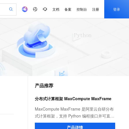
文档
备案
控制台
注册
登录
验
作计划
器
AI 活动
专业服务
服务伙伴合作计划
开发者社区
加入我们
产品动态
服务平台百炼
阿里云 OPC 创新助力计划
一站式生成采购清单，支持单品或批量购买
io：打造专属 AI 语音助手
S产品伙伴计划（繁花）
峰会
CS
造的大模型服务与应用开发平台
一句话生成原生可编辑精美 PPT 文稿
AI 生产力先锋
Al MaaS 服务伙伴赋能合作
域名
博文
Careers
至高可申请百万元
Qwen3.8-Max 模型上线
开启高性价比 AI 编程新体验
弹性可伸缩的云计算服务
Qwen-Audio-3.0-Realtime 端到端实时语音角色扮演
输入一句话想法, 轻松生成专业的 PPT
先锋实践拓展 AI 生产力的边界
Token 补贴，五大权
计划
海大会
伙伴信用分合作计划
商标
问答
社会招聘
益加速 OPC 成功
eek-V4-Pro
SS
一键部署幻兽帕鲁游戏服务器
飞天发布时刻
HOT
Open Search 向量检索版支
划
备案
电子书
校园招聘
pSeek-V4-Pro
视频创作，一键激活电商全链路生产力
稳定、安全、高性价比、高性能的云存储服务
一键购买专属联机服务器，轻松开启游戏
所见，即是所愿
持视频检索 Pipeline 功能
更多支持
划
公司注册
镜像站
视频生成
语音识别与合成
专属 QwenPaw
漫剧工坊：一站式动画创作平台
AI 实训营
HOT
应用身份服务 (IDaaS)
合作伙伴培训与认证
产品推荐
划
上云迁移
站生成，高效打造优质广告素材
全接入的云上超级电脑
从聊天伙伴进化为能主动干活的本地数字员工
快速生产连贯的高质量长漫剧
从基础到进阶，Agent 创客手把手教你
OpenClaw 管理能力上线
e-1.1-T2V
Qwen3-TTS-Flash
lScope
我要反馈
查询合作伙伴
畅细腻的高质量视频
离线语音合成大模型，多语言方言自适应，低延迟高稳定
n Alibaba Cloud ISV 合作
代维服务
建企业门户网站
10 分钟搭建微信、支付宝小程序
分布式计算框架 MaxCompute MaxFrame
MaxCompute MaxFrame 提
创新加速
ope
登录合作伙伴管理后台
我要建议
站，无忧落地极速上线
以可视化方式快速构建移动和 PC 门户网站
国内短信简单易用，安全可靠，秒级触达，全球覆盖200+国家和地区。
高效部署网站，快速应用到小程序
供自动弹性内存功能
e-1.1-I2V
Cosyvoice-V3-Flash
MaxCompute MaxFrame 是阿里云自研分布
安全
畅自然，细节丰富
高表现力语音合成大模型，语音克隆听感自然
我要投诉
PolarDB
式计算框架，支持 Python 编程接口并可直接
上云场景组合购
Milvus 弹性伸缩功能新增节
伴
漫剧创作，剧本、分镜、视频高效生成
100%兼容MySQL、PostgreSQL，兼容Oracle，支持集中和分布式
覆盖90%+业务场景，专享组合折扣价
点支持范围
使用 MaxCompute 计算资源及数据接口，与
2V
VPN
Fun-ASR
产品详情