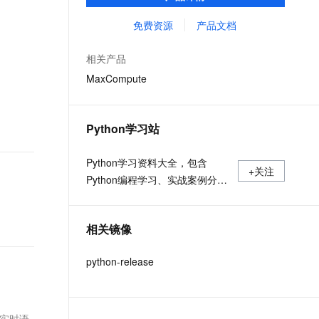
MaxCompute Notebook、镜像管理等功能共
文戏情感细腻自然，动作戏激烈拳拳到肉，实现更强表演能力
支持中英文自由切换，具备更强的噪声鲁棒性
ernetes 版 ACK
云聚AI 严选权益
AI 原生数据库服务发布
SSL 证书
同构成 MaxCompute 完整 Python 开发生
免费资源
产品文档
，一键激活高效办公新体验
理容器应用的 K8s 服务
精选AI产品，从模型到应用全链提效
Agent 数据网关
态。
堡垒机
AI 用量加速计划
云原生数据库 PolarDB
相关产品
应用
防火墙
、识别商机，让客服更高效、服务更出色。
新老同享，达量后返
Agentic Database 发布
MaxCompute
千问办公
主机安全
NEW
的智能体编程平台
一站式AI生产力平台
Python学习站
AI 应用及服务市场
伶鹊
企业级人与Agent协作平台，接入和调度多个数字员工
智能客服平台，对话机器人、对话分析、智能外呼
Python学习资料大全，包含
AI 应用
+关注
Python编程学习、实战案例分
大模型服务平台百炼 - 全妙
大模型
应用创作平台
享、开发者必知词条等内容。
多模态内容创作工具，已接入 DeepSeek
自然语言处理
相关镜像
数据标注
python-release
机器学习
息提取
与 AI 智能体进行实时音视频通话
从文本、图片、视频中提取结构化的属性信息
构建支持视频理解的 AI 音视频实时通话应用
见实时语