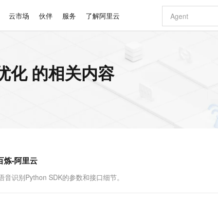
云市场
伙伴
服务
了解阿里云
AI 特惠
数据与 API
成为产品伙伴
企业增值服务
最佳实践
价格计算器
AI 场景体
基础软件
产品伙伴合
阿里云认证
市场活动
配置报价
大模型
能优化 的相关内容
自助选配和估算价格
新方式
睿译宝，AI翻译排版一步到位
智启 AI 普惠权益
产品生态集成认证中心
企业支持计划
云上春晚
域名与网站
千问官方 MaaS 平台，为开发者和 Agent 而生，新用户赠送 1 亿 + tokens 额度
Qwen Aud
AI Coding
阿里云Maa
2026 阿里云
云服务器 E
为企业打
数据集
Windows
大模型认证
模型
NEW
NEW
交付可用成果
值低价云产品抢先购
上传文档即自动完成翻译和格式还原
至高享 1亿+免费 tokens，加速 Al 应用落地
提供智能易用的域名与建站服务
智能编程，一键
安全可靠、
产品生态伙伴
专家技术服务
云上奥运之旅
弹性计算合作
阿里云中企出
手机三要素
宝塔 Linux
全部认证
价格优势
有专属领域专家
GLM-5.2：长任务时代开源旗舰模型
阿里云 OPC 创新助力计划
千问大模型
即刻拥有 DeepS
AI 电商营销
对象存储 O
大模型
产品生态伙伴工作台
企业增值服务台
云栖战略参考
云存储合作计
云栖大会
身份实名认证
CentOS
训练营
推动算力普惠，释放技术红利
最高返9万
多领域专家智能体,一键组建 AI 虚拟交付团队
快速构建应用程序和网站，即刻迈出上云第一步
至高百万元 Token 补贴，加速一人公司成长
多元化、高性能、安全可靠的大模型服务
真正可用的 1M 上下文,一次完成代码全链路开发
轻松解锁专属 Dee
从图文生成到
云上的中国
数据库合作计
活动全景
短信
Docker
图片和
站式影视创作平台
Hermes Agent，打造自进化智能体
Token Plan 模型订阅计划
数字证书管理服务（原SSL证书）
5 分钟轻松部署
AI 广告创作
无影云电脑
企业成长
NEW
信息公告
看见新力量
云网络合作计
OCR 文字识别
JAVA
证享300元代金券
可视化编排打通从文字构思到成片全链路闭环
全托管，含MySQL、PostgreSQL、SQL Server、MariaDB多引擎
自主进化，持久记忆，越用越聪明
Qwen3.8-Max 首发尝鲜，限时加量 10 倍，夜间低至2折
实现全站HTTPS，呈现可信的WEB访问
图文、视频一
随时随地安
Kimi-K3
HappyHors
NEW
魔搭 Mode
loud
服务实践
官网公告
百炼-阿里云
Kimi 最新旗舰模型，长程编程与推理利器
让文字生成流
金融模力时刻
Salesforce O
版
发票查验
全能环境
Claude Code + GStack 打造工程团队
千问办公，限时限量积分加倍
Qoder
低代码高效构
AI 建站
短信服务
型
NEW
作计划
计划
创新中心
魔搭 ModelSc
健康状态
理服务
让AI从“聊天伙伴”进化为能干活的“数字员工”
安装技能 GStack，拥有专属 AI 工程团队
你的AI工作搭子，覆盖日常办公高频场景
面向真实软件的智能体编程平台
0 代码专业建
SR非实时语音识别Python SDK的参数和接口细节。
客户案例
天气预报查询
操作系统
Deepseek-v4-pro
HappyHors
态合作计划
态智能体模型
旗舰 MoE 大模型，百万上下文与顶尖推理能力
图生视频，流
同享
万小智 AI 建站低至 15元/月
Qoder CN
AI 短剧/漫剧
云原生数据库 
快递物流查询
WordPress
成为服务伙
高校合作
点，立即开启云上创新
覆盖公网/内网、递归/权威、移动APP等全场景解析服务
送.CN域名，送备案服务码
基于千问大模型等，支持代码智能生成、研发智能问答
AI助力短剧
GLM-5.2
Wan2.7-T
Ubuntu