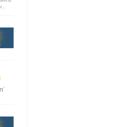
t.diy 一步搞定创意建站
构建大模型应用的安全防护体系
..
通过自然语言交互简化开发流程,全栈开发支持
通过阿里云安全产品对 AI 应用进行安全防护