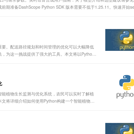
一个 AI 助手
超强辅助，Bol
hScope Python SDK 版本需要不低于1.25.11。快速开始ser.
即刻拥有 DeepSeek-R1 满血版
在企业官网、通讯软件中为客户提供 AI 客服
多种方案随心选，轻松解锁专属 DeepSeek
重要。配送路径规划和时间管理的优化可以大幅降低
为这一挑战提供了强大的工具。本文将以Python
问题定义：什么是食品配送优化？ 食品配送优化的核
化
智能植物生长监测与优化系统，农民可以实时了解植
将详细介绍如何使用Python构建一个智能植物生
应用这一技术。 1. 项目概述 本项目旨在...