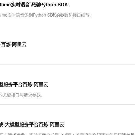
服务生态伙伴
视觉 Coding、空间感知、多模态思考等全面升级
1M上下文，专为长程任务能力而生
云工开物
-Realtime实时语音识别Python SDK
企业应用
Works
Night Plan 支持 Qwen 3.8-Max
云原生大数据计算服务 MaxCompute
AI 办公
容器服务 Kub
NEW
Red Hat
30+ 款产品免费体验
Data Agent 驱动的一站式 Data+AI 开发治理平台
夜间 5 折，Qwen/Meoo/TokenPlan 客户专享
面向分析的企业级SaaS模式云数据仓库
AI智能应用
提供一站式管
科研合作
R-Realtime实时语音识别Python SDK的参数和接口细节。
ERP
堂（旗舰版）
SUSE
智能客服
AI 应用构建
大模型原生
CRM
防护产品
2个月
自动承接线索
建站小程序
Qoder
大模型服务平台百炼-应用模版
OA 办公系统
HOT
NEW
平台百炼-阿里云
面向真实软件
个人版上线、团队版降价；千问3.8-Max首发发尝鲜
丰富多元化的应用模版和解决方案
力提升
财税管理
模板建站
万有无界
大模型服务平台百炼-智能体
400电话
定制建站
的模型效果
灵活可视化地构建企业级 Agent
方案
广告营销
模板小程序
秒悟
人工智能平台 PAI
定制小程序
云端极速 AI 
新一代 AI 视频生成模型，深度适配广告营销等场景
AI Native 的算法工程平台，一站式完成建模、训练、推理服务部署
大模型服务平台百炼-阿里云
APP 开发
时模型时的关键接口与请求参数。
建站系统
AI 应用
10分钟微调：让0.6B模型媲美235B模
多模态数据信
音合成-大模型服务平台百炼-阿里云
型
依托云原生高可用架构,实现Dify私有化部署
用1%尺寸在特定领域达到大模型90%以上效果
成时的关键接口与请求参数。实时语音合成用户指南：关于模型介绍和选型建议请参