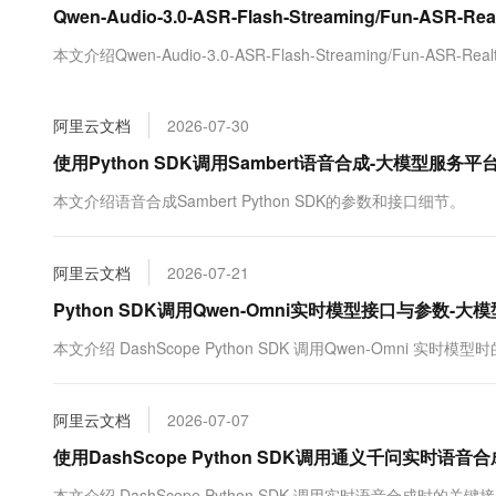
Qwen-Audio-3.0-ASR-Flash-Streaming/Fun-ASR
大数据开发治理平台 Data
AI 产品 免费试用
网络
安全
云开发大赛
Tableau 订阅
1亿+ 大模型 tokens 和 
本文介绍Qwen-Audio-3.0-ASR-Flash-Streaming/Fun-AS
可观测
入门学习赛
中间件
AI空中课堂在线直播课
云防火墙
140+云产品 免费试用
大模型服务
上云与迁云
云原生的云上边界网络安全
产品新客免费试用，最长1
数据库
阿里云文档
2026-07-30
生态解决方案
千问AI平台-Token Plan
企业出海
大模型ACA认证体验
使用Python SDK调用Sambert语音合成-大模型服务
大数据计算
助力企业全员 AI 认知与能
行业生态解决方案
政企业务
本文介绍语音合成Sambert Python SDK的参数和接口细节。
媒体服务
千问AI平台-模型体验
开发者生态解决方案
在线体验全尺寸、多种模态
企业服务与云通信
AI 开发和 AI 应用解决
阿里云文档
2026-07-21
Happy 系列大模型
域名与网站
Python SDK调用Qwen-Omni实时模型接口与参数-
终端用户计算
本文介绍 DashScope Python SDK 调用Qwen-Omni 实
Serverless
大模型解决方案
阿里云文档
2026-07-07
开发工具
快速部署 Dify，高效搭建 
使用DashScope Python SDK调用通义千问实时语
迁移与运维管理
本文介绍 DashScope Python SDK 调用实时语音合